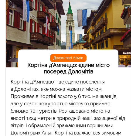
Доломітові Альпи
Кортіна д'Ампеццо: єдине місто
посеред Доломітів
Кортіна д'Ампеццо - це єдине поселення
в Доломітах, яке можна назвати містом.
Проживає в Кортіні всього 5,6 тис. мешканців,
але у сезон це курортне містечко приймає
близько 30 туристів. Розташовано місто на
висоті 1224 метри в природній чаші, захищеної від
вітрів, і обрамленій вражаючими вершинами
Доломітових Альп. Кортіна вважається зимовим