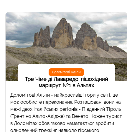
Доломітові Альпи
Тре Чіме ді Лаваредо: пішохідний
маршрут №1 в Альпах
Доломітові Альпи - найкрасивіші гори у світі, це
моє особисте переконання. Розташовані вони на
межі двох італійських регіонів - Південний Тіроль
(Трентіно Альто-Адідже) та Венето. Кожен турист
в Доломітах обов'язково намагається зробити
одноденний треккінг навколо гірського