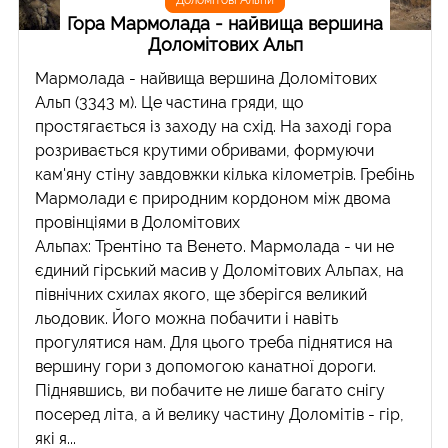
Доломітові Альпи
Гора Мармолада - найвища вершина
Доломітових Альп
Мармолада - найвища вершина Доломітових
Альп (3343 м). Це частина гряди, що
простягається із заходу на схід. На заході гора
розривається крутими обривами, формуючи
кам'яну стіну завдовжки кілька кілометрів. Гребінь
Мармолади є природним кордоном між двома
провінціями в Доломітових
Альпах: Трентіно та Венето. Мармолада - чи не
єдиний гірський масив у Доломітових Альпах, на
північних схилах якого, ще зберігся великий
льодовик. Його можна побачити і навіть
прогулятися нам. Для цього треба піднятися на
вершину гори з допомогою канатної дороги.
Піднявшись, ви побачите не лише багато снігу
посеред літа, а й велику частину Доломітів - гір,
які я...