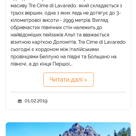
масиву Tre Cime di Lavaredo, який складається з
трьох вершин, одна з яких ледь не дотягує до 3-
кілометрової висоти - 2999 метрів. Вигляд
обривчастих північних стін належить до
найвідоміших пейзажів Альп та вважається
візитною карткою Доломітів. Tre Cime di Lavaredo
сьогодні є кордоном між італійськими
провінціями Беллуно на півдні та Больцано на
півночі, а до кінця Першої...
Читати далі >
01.02.2019