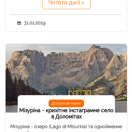
Читати далі >
31.01.2019
Доломітові Альпи
Мізуріна - крихітне інстаграмне село
в Доломітах
Мізуріна - озеро (Lago di Misurina) та однойменне