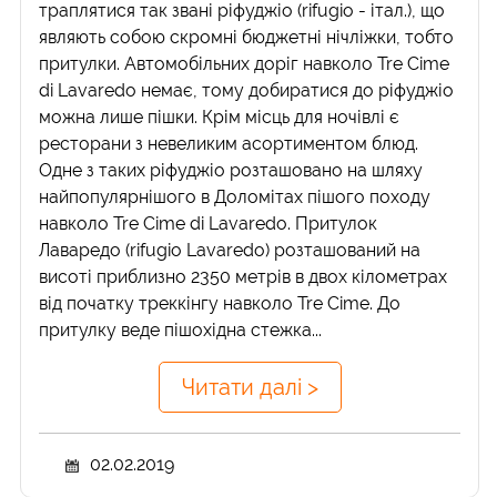
траплятися так звані ріфуджіо (rifugio - італ.), що
являють собою скромні бюджетні нічліжки, тобто
притулки. Автомобільних доріг навколо Tre Cime
di Lavaredo немає, тому добиратися до ріфуджіо
можна лише пішки. Крім місць для ночівлі є
ресторани з невеликим асортиментом блюд.
Одне з таких ріфуджіо розташовано на шляху
найпопулярнішого в Доломітах пішого походу
навколо Tre Cime di Lavaredo. Притулок
Лаваредо (rifugio Lavaredo) розташований на
висоті приблизно 2350 метрів в двох кілометрах
від початку треккінгу навколо Tre Cime. До
притулку веде пішохідна стежка...
Читати далі >
02.02.2019