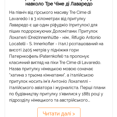
навколо Тре Чіме ді Лаваредо
На північ від гірського масиву Tre Cime di
Lavaredo і в 3 кілометрах від притулку
Лаваредо є ще один ріфуджіо (притулок) для
піших подорожуючих Доломітами. Притулок
Локателі (Dreizinnenhütte - нім., Rifugio Antonio
Locatelli - S. Innerkofler - італ.) розташований на
висоті 2405 метрів у підніжжя гори
Патернкофель (Paternkofel) та пропонує
класичний вигляд на піки Tre Cime di Lavaredo.
Назва притулку німецькою мовою означає
"хатина з трьома кімнатами", а італійською
притулок носить ім'я Антоніо Локателлі -
італійського авіатора і журналіста. Перші плани
по будівництву притулку з'явилися у 1881 році у
підрозділу німецького та австрійського...
Читати далі >