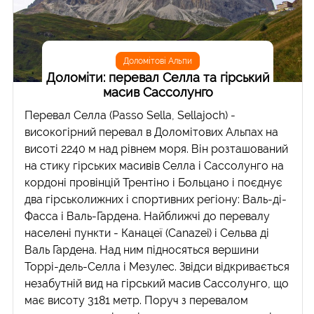
Доломітові Альпи
Доломіти: перевал Селла та гірський
масив Сассолунго
Перевал Селла (Passo Sella, Sellajoch) -
високогірний перевал в Доломітових Альпах на
висоті 2240 м над рівнем моря. Він розташований
на стику гірських масивів Селла і Сассолунго на
кордоні провінцій Трентіно і Больцано і поєднує
два гірськолижних і спортивних регіону: Валь-ді-
Фасса і Валь-Гардена. Найближчі до перевалу
населені пункти - Канацеї (Canazei) і Сельва ді
Валь Гардена. Над ним підносяться вершини
Торрі-дель-Селла і Мезулес. Звідси відкривається
незабутній вид на гірський масив Сассолунго, що
має висоту 3181 метр. Поруч з перевалом