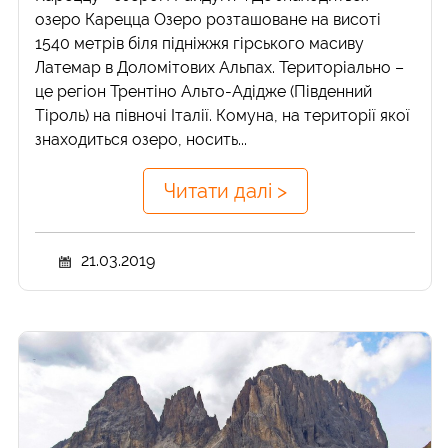
озеро Карецца Озеро розташоване на висоті
1540 метрів біля підніжжя гірського масиву
Латемар в Доломітових Альпах. Територіально –
це регіон Трентіно Альто-Адідже (Південний
Тіроль) на півночі Італії. Комуна, на території якої
знаходиться озеро, носить...
Читати далі >
21.03.2019