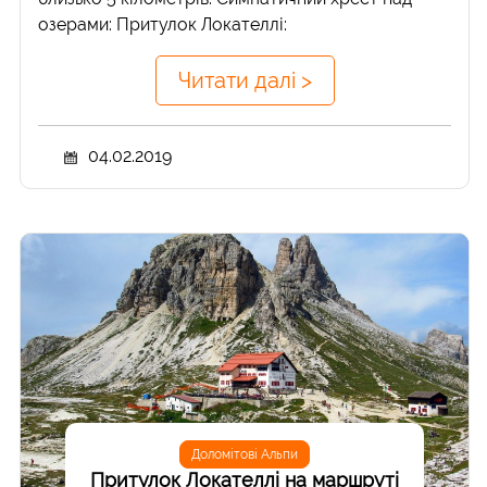
озерами: Притулок Локателлі:
Читати далі >
04.02.2019
Доломітові Альпи
Притулок Локателлі на маршруті