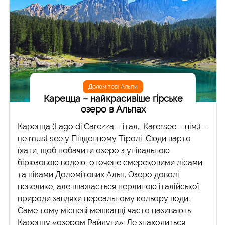
Доломітові Альпи
Карецца – найкрасивіше гірське
озеро в Альпах
Карецца (Lago di Carezza – італ., Karersee – нім.) –
це must see у Південному Тіролі. Сюди варто
їхати, щоб побачити озеро з унікальною
бірюзовою водою, оточене смерековими лісами
та піками Доломітових Альп. Озеро доволі
невелике, але вважається перлиною італійської
природи завдяки нереальному кольору води.
Саме тому місцеві мешканці часто називають
Кареццу «озером Райдуги». Де знаходиться