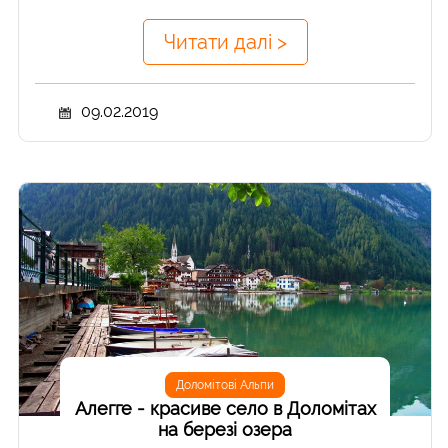
Читати далі >
09.02.2019
Доломітові Альпи
Алегге - красиве село в Доломітах
на березі озера