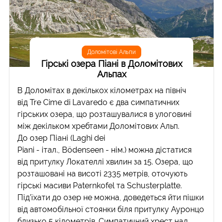
Доломітові Альпи
Гірські озера Піані в Доломітових
Альпах
В Доломітах в декількох кілометрах на північ
від Tre Cime di Lavaredo є два симпатичних
гірських озера, що розташувалися в улоговині
між декільком хребтами Доломітових Альп.
До озер Піані (Laghi dei
Piani - італ., Bödenseen - нім.) можна дістатися
від притулку Локателлі хвилин за 15. Озера, що
розташовані на висоті 2335 метрів, оточують
гірські масиви Paternkofel та Schusterplatte.
Під'їхати до озер не можна, доведеться йти пішки
від автомобільної стоянки біля притулку Ауронцо
близько 5 кілометрів. Симпатичний хрест над