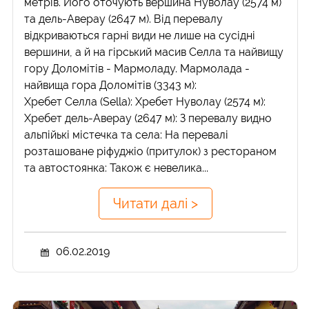
метрів. Його оточують вершина Нуволау (2574 м)
та дель-Аверау (2647 м). Від перевалу
відкриваються гарні види не лише на сусідні
вершини, а й на гірський масив Селла та найвищу
гору Доломітів - Мармоладу. Мармолада -
найвища гора Доломітів (3343 м):
Хребет Селла (Sella): Хребет Нуволау (2574 м):
Хребет дель-Аверау (2647 м): З перевалу видно
альпійькі містечка та села: На перевалі
розташоване ріфуджіо (притулок) з рестораном
та автостоянка: Також є невелика...
Читати далі >
06.02.2019