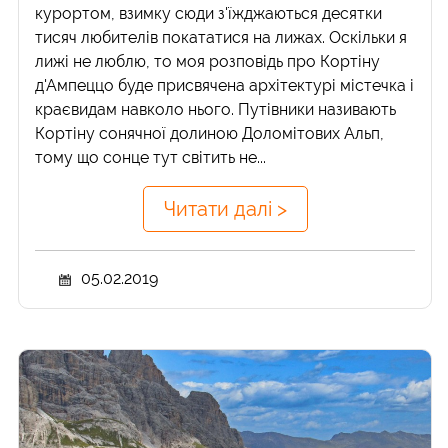
курортом, взимку сюди з'їжджаються десятки
тисяч любителів покататися на лижах. Оскільки я
лижі не люблю, то моя розповідь про Кортіну
д'Ампеццо буде присвячена архітектурі містечка і
краєвидам навколо нього. Путівники називають
Кортіну сонячної долиною Доломітових Альп,
тому що сонце тут світить не...
Читати далі >
05.02.2019