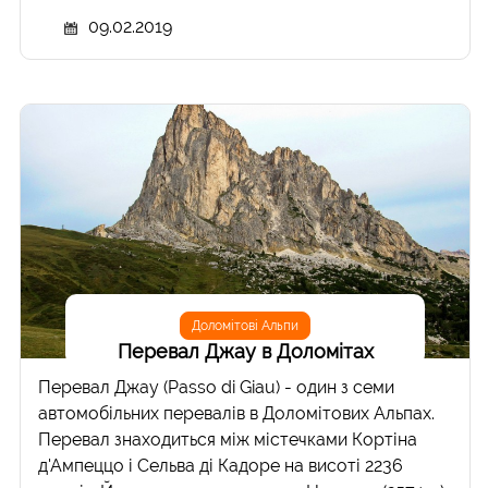
09.02.2019
Доломітові Альпи
Перевал Джау в Доломітах
Перевал Джау (Passo di Giau) - один з семи
автомобільних перевалів в Доломітових Альпах.
Перевал знаходиться між містечками Кортіна
д'Ампеццо і Сельва ді Кадоре на висоті 2236