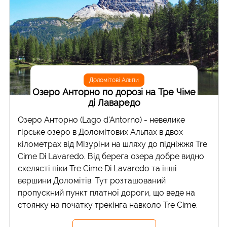
Доломітові Альпи
Озеро Анторно по дорозі на Тре Чіме
ді Лаваредо
Озеро Анторно (Lago d'Antorno) - невелике
гірське озеро в Доломітових Альпах в двох
кілометрах від Мізуріни на шляху до підніжжя Tre
Cime Di Lavaredo. Від берега озера добре видно
скелясті піки Tre Cime Di Lavaredo та інші
вершини Доломітів. Тут розташований
пропускний пункт платної дороги, що веде на
стоянку на початку трекінга навколо Tre Cime.