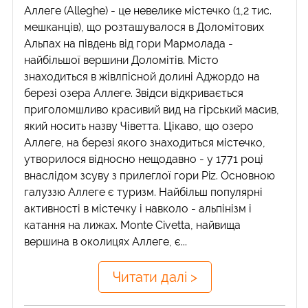
Аллеге (Alleghe) - це невелике містечко (1,2 тис.
мешканців), що розташувалося в Доломітових
Альпах на південь від гори Мармолада -
найбільшої вершини Доломітів. Місто
знаходиться в жівлпісной долині Аджордо на
березі озера Аллеге. Звідси відкривається
приголомшливо красивий вид на гірський масив,
який носить назву Чіветта. Цікаво, що озеро
Аллеге, на березі якого знаходиться містечко,
утворилося відносно нещодавно - у 1771 році
внаслідом зсуву з прилеглої гори Piz. Основною
галуззю Аллеге є туризм. Найбільш популярні
активності в містечку і навколо - альпінізм і
катання на лижах. Monte Civetta, найвища
вершина в околицях Аллеге, є...
Читати далі >