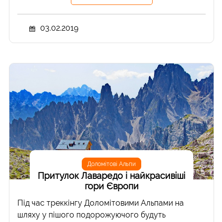
03.02.2019
Доломітові Альпи
Притулок Лаваредо і найкрасивіші
гори Європи
Під час треккінгу Доломітовими Альпами на
шляху у пішого подорожуючого будуть