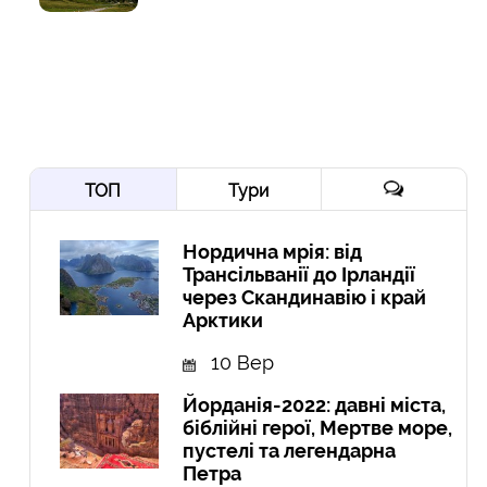
ТОП
Тури
Нордична мрія: від
Трансільванії до Ірландії
через Скандинавію і край
Арктики
10 Вер
Йорданія-2022: давні міста,
біблійні герої, Мертве море,
пустелі та легендарна
Петра