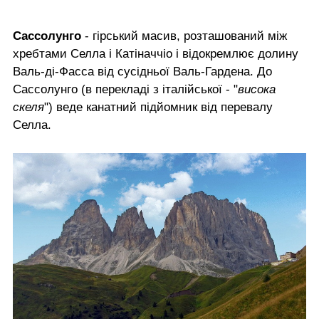
Сассолунго
- гірський масив, розташований між
хребтами Селлa і Катіначчіо і відокремлює долину
Валь-ді-Фасса від сусідньої Валь-Гардена. До
Сассолунго (в перекладі з італійської - "
висока
скеля
") веде канатний підйомник від перевалу
Селла.