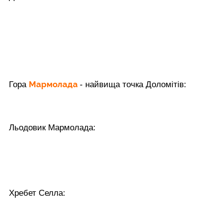
Мармолада
Гора
- найвища точка Доломітів:
Льодовик Мармолада:
Хребет Селла: