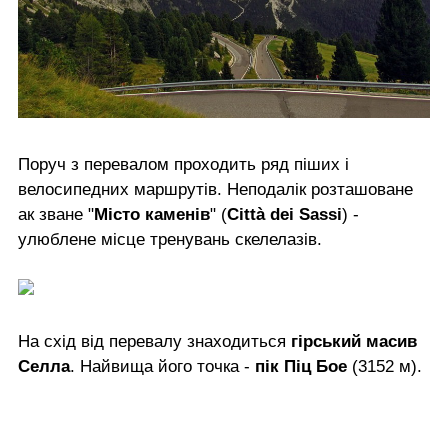
Поруч з перевалом проходить ряд піших і
велосипедних маршрутів. Неподалік розташоване
ак зване "
Місто каменів
" (
Città dei Sassi
) -
улюблене місце тренувань скелелазів.
На схід від перевалу знаходиться
гірський масив
Селла
. Найвища його точка -
пік Піц Бое
(3152 м).