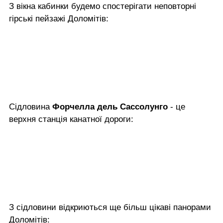
З вікна кабинки будемо спостерігати неповторні
гірські пейзажі Доломітів:
Сідловина
Форчелла дель Сассолунго
- це
верхня станція канатної дороги:
З сідловини відкриються ще більш цікаві панорами
Доломітів: