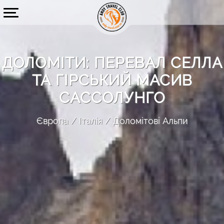
ДОЛОМІТИ: ПЕРЕВАЛ СЕЛЛА
ТА ГІРСЬКИЙ МАСИВ
САССОЛУНГО
Європа
Італія
Доломітові Альпи