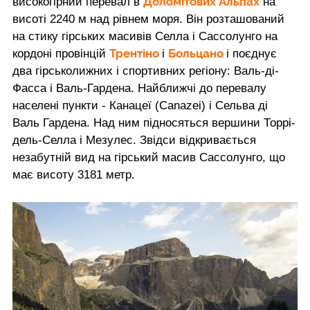
Доломітових Альпах
високогірний перевал в
на
висоті 2240 м над рівнем моря. Він розташований
на стику гірських масивів Селла і Сассолунго на
Трентіно
Больцано
кордоні провінцій
і
і поєднує
два гірськолижних і спортивних регіону: Валь-ді-
Фасса і Валь-Гардена. Найближчі до перевалу
населені пункти - Канацеї (Canazei) і Сельва ді
Валь Гардена. Над ним підносяться вершини Торрі-
дель-Селла і Мезулес. Звідси відкривається
незабутній вид на гірський масив Сассолунго, що
має висоту 3181 метр.