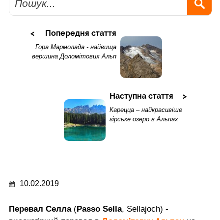
Попередня стаття
Гора Мармолада - найвища
вершина Доломітових Альп
Наступна стаття
Карецца – найкрасивіше
гірське озеро в Альпах
10.02.2019
Перевал Селла
(
Passo Sella
, Sellajoch) -