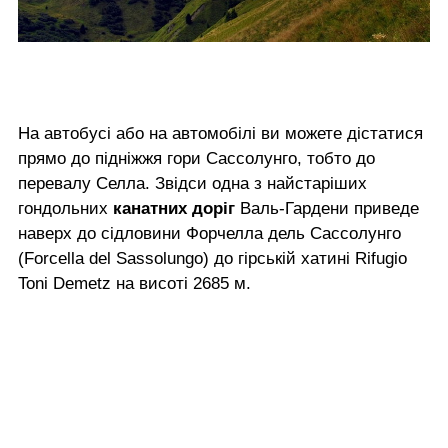
На автобусі або на автомобілі ви можете дістатися
прямо до підніжжя гори Сассолунго, тобто до
перевалу Селла. Звідси одна з найстаріших
гондольних
канатних доріг
Валь-Гардени приведе
наверх до сідловини Форчелла дель Сассолунго
(Forcella del Sassolungo) до гірській хатині Rifugio
Toni Demetz на висоті 2685 м.