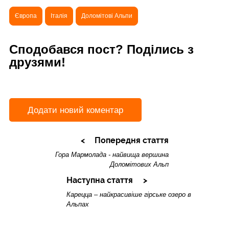
Європа
Італія
Доломітові Альпи
Сподобався пост? Поділись з
друзями!
Додати новий коментар
Попередня стаття
Гора Мармолада - найвища вершина
Доломітових Альп
Наступна стаття
Карецца – найкрасивіше гірське озеро в
Альпах