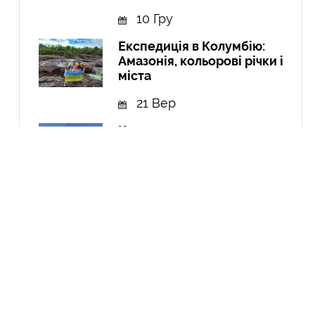
10 Гру
Експедиція в Колумбію:
Амазонія, кольорові річки і
міста
21 Вер
Курдистан: перша подорож
до країни, якої не існує
04 Чер