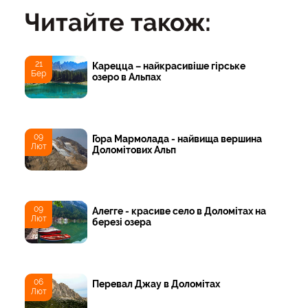
Читайте також:
21
Карецца – найкрасивіше гірське
Бер
озеро в Альпах
09
Гора Мармолада - найвища вершина
Лют
Доломітових Альп
09
Алегге - красиве село в Доломітах на
Лют
березі озера
06
Перевал Джау в Доломітах
Лют