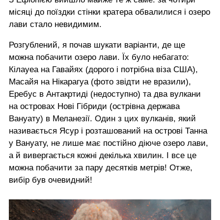
місяці до поїздки стінки кратера обвалилися і озеро
лави стало невидимим.
Розгублений, я почав шукати варіанти, де ще
можна побачити озеро лави. Їх було небагато:
Кілауеа на Гавайях (дорого і потрібна віза США),
Масайя на Нікарагуа (фото звідти не вразили),
Еребус в Антакртиді (недоступно) та два вулкани
на островах Нові Гібриди (острівна держава
Вануату) в Меланезії. Один з цих вулканів, який
називається Ясур і розташований на острові Танна
у Вануату, не лише має постійно діюче озеро лави,
а й вивергається кожні декілька хвилин. І все це
можна побачити за пару десятків метрів! Отже,
вибір був очевидний!