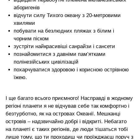
аборигенів
відчути силу Тихого океану з 20-метровими
хвилями
побувати на безлюдних пляжах з білим і
чорним піском
зустріти найкрасивіші санрайзи і сансети
познайомитися з давніми пам’ятками
полінезійських цивілізацій
похарчуватися здоровою і корисною острівною
їжею.
І ще багато всього приємного! Насправді в жодному
регіоні планети я не відчував себе так комфортно і
безтурботно, як на островах Океанії. Мешканці
островів – надзвичайно добрі і відкриті. Небагато
на планеті є таких регіонів, де люди тішаться тобі
лише тому, що ти проходиш чи проїжджаєш поруч з