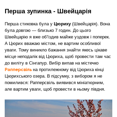
Перша зупинка - Швейцарія
Перша стиковка була у
Цюриху
(Швейцарія). Вона
була довгою — близько 7 годин. До цього
Швейцарію я вже об'їздив майже уздовж і поперек.
А Цюрих вважаю містом, не вартим особливої
уваги. Тому виникло бажання знайти якесь цікаве
місце неподалік від Цюриха, щоб провести там час
до виліту в Сінгапур. Вибір випав на містечко
Рапперсвіль
на протилежному від Цюриха кінці
Цюрихського озера. В підсумку, з вибором я не
помилився: Рапперсвіль виявився мініатюрним,
але вартим уваги, щоб провести в ньому півдня.