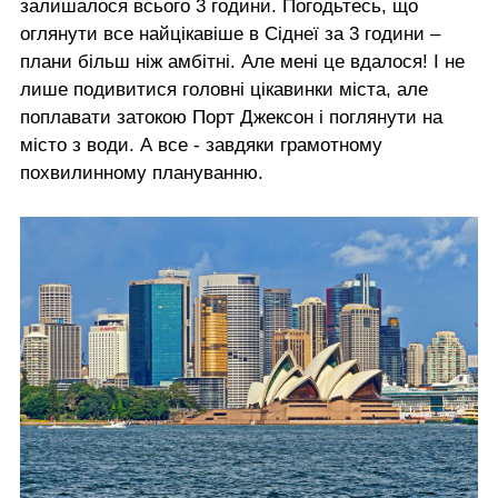
залишалося всього 3 години. Погодьтесь, що
оглянути все найцікавіше в Сіднеї за 3 години –
плани більш ніж амбітні. Але мені це вдалося! І не
лише подивитися головні цікавинки міста, але
поплавати затокою Порт Джексон і поглянути на
місто з води. А все - завдяки грамотному
похвилинному плануванню.