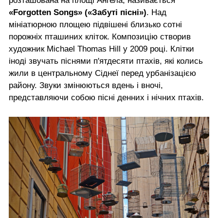
розташована на площі Ангела, називається
«Forgotten Songs» («Забуті пісні»)
. Над
мініатюрною площею підвішені близько сотні
порожніх пташиних кліток. Композицію створив
художник Michael Thomas Hill у 2009 році. Клітки
іноді звучать піснями п'ятдесяти птахів, які колись
жили в центральному Сіднеї перед урбанізацією
району. Звуки змінюються вдень і вночі,
представляючи собою пісні денних і нічних птахів.