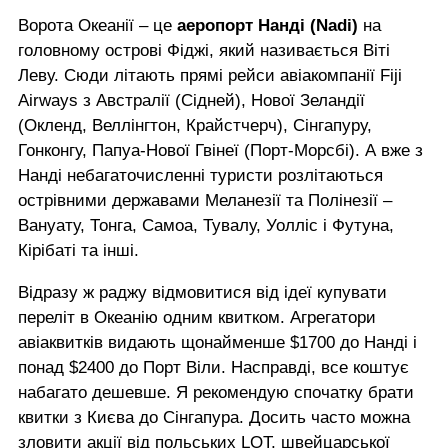
Ворота Океанії – це
аеропорт Нанді (Nadi)
на
головному острові Фіджі, який називається Віті
Леву. Сюди літають прямі рейси авіакомпанії Fiji
Airways з Австралії (Сідней), Нової Зеландії
(Окленд, Веллінгтон, Крайстчерч), Сінгапуру,
Гонконгу, Папуа-Нової Гвінеї (Порт-Морсбі). А вже з
Нанді небагаточисленні туристи розлітаються
острівними державами Меланезії та Полінезії –
Вануату, Тонга, Самоа, Тувалу, Уолліс і Футуна,
Кірібаті та інші.
Відразу ж раджу відмовитися від ідеї купувати
переліт в Океанію одним квитком. Агрегатори
авіаквитків видають щонайменше $1700 до Нанді і
понад $2400 до Порт Віли. Насправді, все коштує
набагато дешевше. Я рекомендую спочатку брати
квитки з Києва до Сінгапура. Досить часто можна
зловити акції від польських LOT, швейцарської