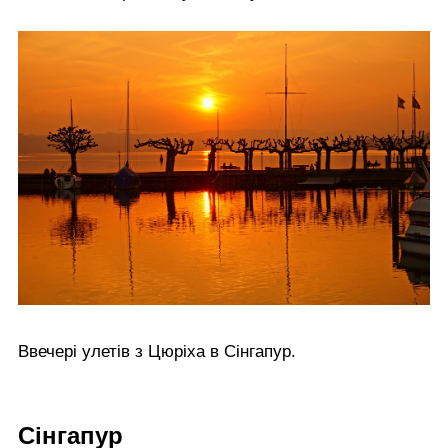
Ввечері улетів з Цюріха в Сінгапур.
Сінгапур