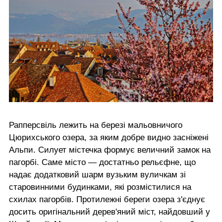
Рапперсвіль лежить на березі мальовничого
Цюрихського озера, за яким добре видно засніжені
Альпи. Силует містечка формує величний замок на
пагорбі. Саме місто — достатньо рельєфне, що
надає додатковий шарм вузьким вуличкам зі
старовинними будинками, які розмістилися на
схилах пагорбів. Протилежні береги озера з'єднує
досить оригінальний дерев'яний міст, найдовший у