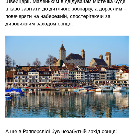
Швейцарії. Маленьким відвідувачам містечка буде
цікаво завітати до дитячого зоопарку, а дорослим –
повечеряти на набережній, спостерігаючи за
дивовижним заходом сонця.
А ще в Рапперсвілі був незабутній захід сонця!