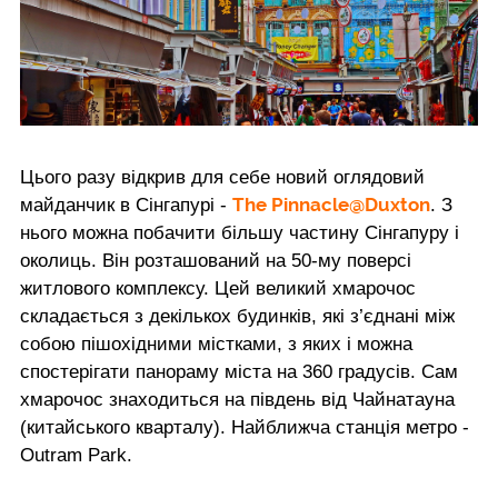
Цього разу відкрив для себе новий оглядовий
The Pinnacle@Duxton
майданчик в Сінгапурі -
. З
нього можна побачити більшу частину Сінгапуру і
околиць. Він розташований на 50-му поверсі
житлового комплексу. Цей великий хмарочос
складається з декількох будинків, які з’єднані між
собою пішохідними містками, з яких і можна
спостерігати панораму міста на 360 градусів. Сам
хмарочос знаходиться на південь від Чайнатауна
(китайського кварталу). Найближча станція метро -
Outram Park.