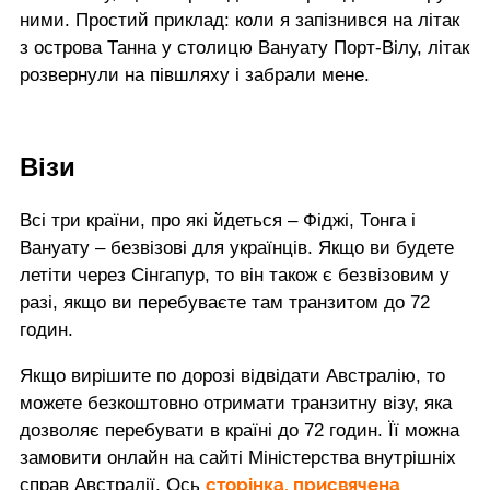
ними. Простий приклад: коли я запізнився на літак
з острова Танна у столицю Вануату Порт-Вілу, літак
розвернули на півшляху і забрали мене.
Візи
Всі три країни, про які йдеться – Фіджі, Тонга і
Вануату – безвізові для українців. Якщо ви будете
летіти через Сінгапур, то він також є безвізовим у
разі, якщо ви перебуваєте там транзитом до 72
годин.
Якщо вирішите по дорозі відвідати Австралію, то
можете безкоштовно отримати транзитну візу, яка
дозволяє перебувати в країні до 72 годин. Її можна
замовити онлайн на сайті Міністерства внутрішніх
сторінка, присвячена
справ Австралії. Ось