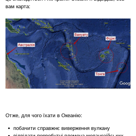
вам карта:
Отже, для чого їхати в Океанію:
побачити справжнє виверження вулкану
відвідати первобутні племена меланезійських