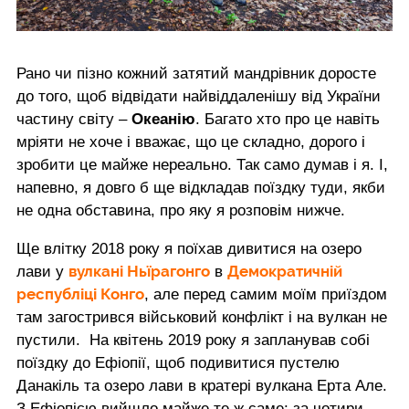
Рано чи пізно кожний затятий мандрівник доросте
до того, щоб відвідати найвіддаленішу від України
частину світу –
Океанію
. Багато хто про це навіть
мріяти не хоче і вважає, що це складно, дорого і
зробити це майже нереально. Так само думав і я. І,
напевно, я довго б ще відкладав поїздку туди, якби
не одна обставина, про яку я розповім нижче.
Ще влітку 2018 року я поїхав дивитися на озеро
вулкані Ньїрагонго
Демократичній
лави у
в
республіці Конго
, але перед самим моїм приїздом
там загострився військовий конфлікт і на вулкан не
пустили. На квітень 2019 року я запланував собі
поїздку до Ефіопії, щоб подивитися пустелю
Данакіль та озеро лави в кратері вулкана Ерта Але.
З Ефіопією вийшло майже те ж саме: за чотири