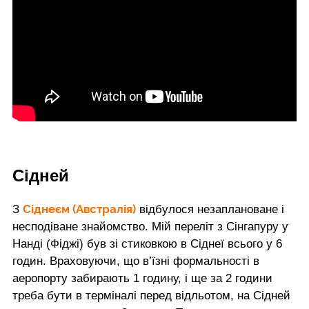
Сідней
Сіднеєм (Австралія)
З
відбулося незаплановане і
несподіване знайомство. Мій переліт з Сінгапуру у
Нанді (Фіджі) був зі стиковкою в Сіднеї всього у 6
годин. Враховуючи, що в’їзні формальності в
аеропорту забирають 1 годину, і ще за 2 години
треба бути в терміналі перед відльотом, на Сідней