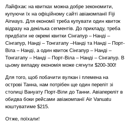
Лайфхак: на квитках можна добре зекономити,
купуючи їх на офіційному сайті авіакомпанії Fiji
Airways. Для економії треба купувати один квиток
відразу на декілька сегментів. До прикладу, треба
придбати не окремі квитки Сінгапур – Нанді –
Сінгапур, Нанді – Тонгатапу –Нанді та Нанді – Порт-
Віла – Нанді, а один квиток Сінгапур – Нанді –
Тонгатапу – Нанді – Порт-Віла – Нанді – Сінгапур. В
цьому випадку економія може сягнути $200-300!
Для того, щоб побачити вулкан і племена на
острові Танна, нам потрібен ще один переліт зі
столиці Вануату Порт-Віли до Танни. Авіапереліт в
обидва боки рейсами авіакомпанії Air Vanuatu
коштуватиме $215.
Отже, поїхали!