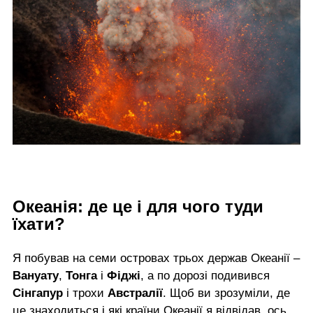
Океанія: де це і для чого туди
їхати?
Я побував на семи островах трьох держав Океанії –
Вануату
,
Тонга
і
Фіджі
, а по дорозі подивився
Сінгапур
і трохи
Австралії
. Щоб ви зрозуміли, де
це знаходиться і які країни Океанії я відвідав, ось