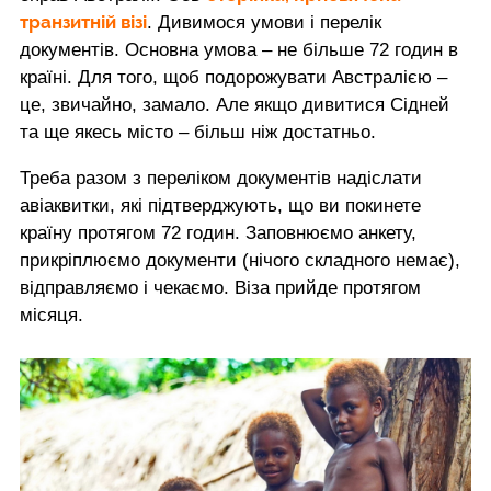
транзитній візі
. Дивимося умови і перелік
документів. Основна умова – не більше 72 годин в
країні. Для того, щоб подорожувати Австралією –
це, звичайно, замало. Але якщо дивитися Сідней
та ще якесь місто – більш ніж достатньо.
Треба разом з переліком документів надіслати
авіаквитки, які підтверджують, що ви покинете
країну протягом 72 годин. Заповнюємо анкету,
прикріплюємо документи (нічого складного немає),
відправляємо і чекаємо. Віза прийде протягом
місяця.