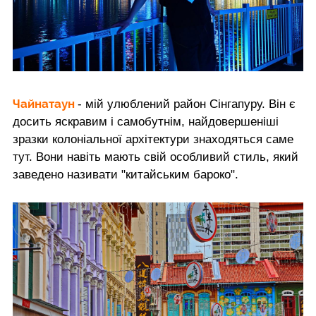
Чайнатаун
- мій улюблений район Сінгапуру. Він є
досить яскравим і самобутнім, найдовершеніші
зразки колоніальної архітектури знаходяться саме
тут. Вони навіть мають свій особливий стиль, який
заведено називати "китайським бароко".