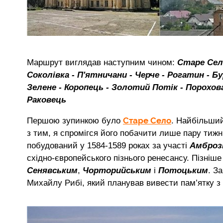
Маршрут виглядав наступним чином:
Старе Село
Соколівка - П'ятничани - Черче - Рогатин - Б
Зелене - Коропець - Золотий Потік - Порохова
Раковець
Старе Село
Першою зупинкою було
. Найбільший
з тим, я спромігся його побачити лише пару тиж
побудований у 1584-1589 роках за участі
Амброз
східно-європейського пізнього ренесансу. Пізніш
Сенявським
,
Чорторийським
і
Потоцьким
. З
Михайлу Рибі, який планував вивести пам’ятку з ав