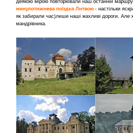
деякою мірою повторювали наш останній маршрут.
минулотижнева поїздка
Литвою
- настільки яск
як забирали час)лише наші жахливі дороги. Але 
мандрівника.