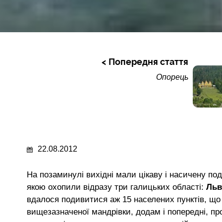
Попередня стаття
Опорець
22.08.2012
На позаминулі вихідні мали цікаву і насичену п
якою охопили відразу три галицьких області:
Льв
вдалося подивитися аж 15 населених пунктів, що 
вищезазначеної мандрівки, додам і попередні, про