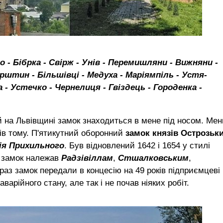
 - Бібрка - Свірж - Унів - Перемишляни - Вижняни -
урштин - Більшівці - Медуха - Маріямпіль - Устя-
 - Устечко - Чернелиця - Гвіздець - Городенка -
 на Львівщині замок знаходиться в мене під носом. Ме
нів тому. П'ятикутний оборонний
замок князів Острозьк
ія Прихильного
. Був відновлений 1642 і 1654 у стилі
е замок належав
Радзівіллам
,
Стшалковським
,
араз замок передали в концесію на 49 років підприємцеві
арійного стану, але так і не почав ніяких робіт.