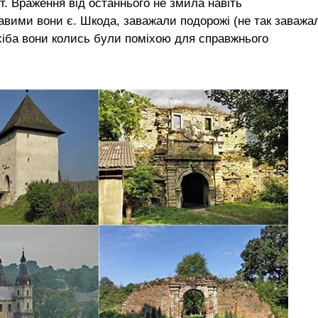
 Враження від останнього не змила навіть
равими вони є. Шкода, заважали подорожі (не так заважа
хіба вони колись були поміхою для справжнього