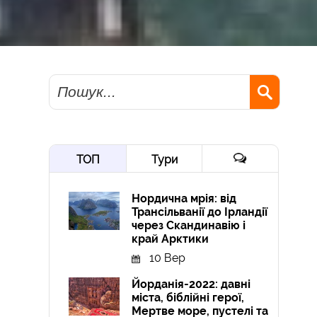
Пошук
ТОП
Тури
Нордична мрія: від
Трансільванії до Ірландії
через Скандинавію і
край Арктики
10 Вер
Йорданія-2022: давні
міста, біблійні герої,
Мертве море, пустелі та