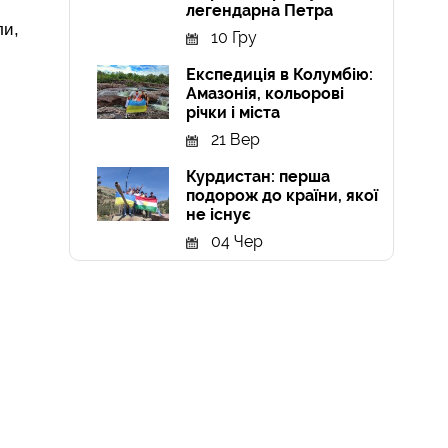
легендарна Петра
ли,
10 Гру
Експедиція в Колумбію:
Амазонія, кольорові
річки і міста
21 Вер
Курдистан: перша
подорож до країни, якої
не існує
04 Чер