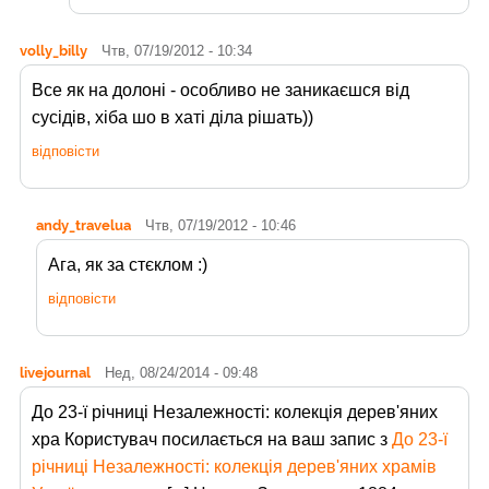
volly_billy
Чтв, 07/19/2012 - 10:34
Все як на долоні - особливо не заникаєшся від
сусідів, хіба шо в хаті діла рішать))
відповісти
andy_travelua
Чтв, 07/19/2012 - 10:46
Ага, як за стєклом :)
відповісти
livejournal
Нед, 08/24/2014 - 09:48
До 23-ї річниці Незалежності: колекція дерев'яних
хра Користувач
посилається на ваш запис з
До 23-ї
річниці Незалежності: колекція дерев'яних храмів