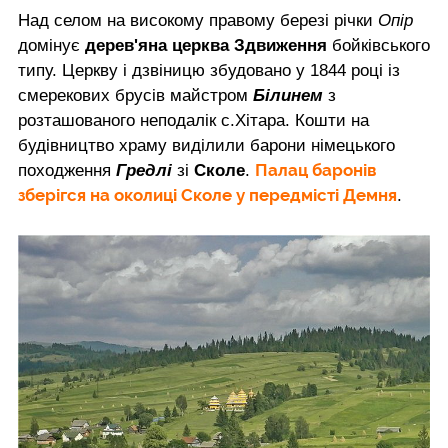
Над селом на високому правому березі річки
Опір
домінує
дерев'яна церква Здвиження
бойківського
типу. Церкву і дзвіницю збудовано у 1844 році із
смерекових брусів майстром
Білинем
з
розташованого неподалік с.Хітара. Кошти на
будівництво храму виділили барони німецького
Палац баронів
походження
Гредлі
зі
Сколе
.
зберігся на околиці Сколе у передмісті Демня
.