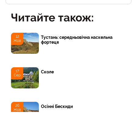
Читайте також:
12
Тустань: середньовічна наскельна
Жов
фортеця
17
Сколе
Сер
26
Осінні Бескиди
Жов