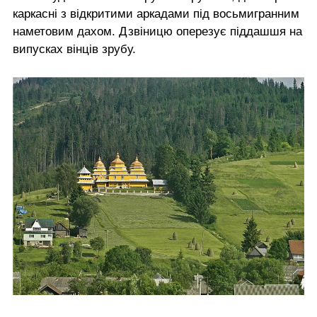
каркасні з відкритими аркадами під восьмигранним
наметовим дахом. Дзвіницю оперезує піддашшя на
випусках вінців зрубу.