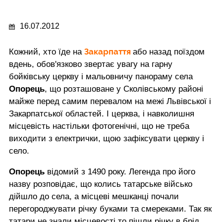
16.07.2012
Закарпаття
Кожний, хто їде на
або назад поїздом
вдень, обов'язково звертає увагу на гарну
бойківську церкву і мальовничу панораму села
Опорець
, що розташоване у Сколівському районі
майже перед самим перевалом на межі Львівської і
Закарпатської областей. І церква, і навколишня
місцевість настільки фотогенічні, що не треба
виходити з електрички, щою зафіксувати церкву і
село.
Опорець
відомий з 1490 року. Легенда про його
назву розповідає, що колись татарське військо
дійшло до села, а місцеві мешканці почали
перегороджувати річку буками та смереками. Так як
татари не знали місцевості то пішли річку в брід,