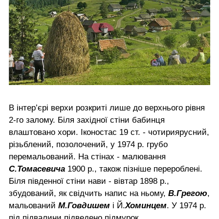
В інтер’єрі верхи розкриті лише до верхнього рівня
2-го залому. Біля західної стіни бабинця
влаштовано хори. Іконостас 19 ст. - чотириярусний,
різьблений, позолочений, у 1974 р. грубо
перемальований. На стінах - малювання
С.Томасевича
1900 р., також пізніше перероблені.
Біля південної стіни нави - вівтар 1898 р.,
збудований, як свідчить напис на ньому,
В.Грегою
,
мальований
М.Говдишем
і Й.
Хоминцем
. У 1974 р.
під підвалини підведено підмурок.