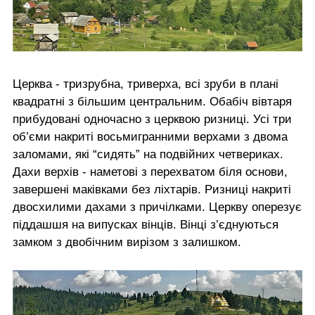
Церква - тризрубна, триверха, всі зруби в плані
квадратні з більшим центральним. Обабіч вівтаря
прибудовані одночасно з церквою ризниці. Усі три
об’єми накриті восьмигранними верхами з двома
заломами, які “сидять” на подвійних четвериках.
Дахи верхів - наметові з перехватом біля основи,
завершені маківками без ліхтарів. Ризниці накриті
двосхилими дахами з причілками. Церкву оперезує
піддашшя на випусках вінців. Вінці з’єднуються
замком з двобічним вирізом з залишком.