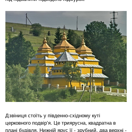
Дзвіниця стоїть у південно-східному куті
церковного подвір’я. Це триярусна, квадратна в
плані будівля. Нижній ярус її - зрубний, два верхні -