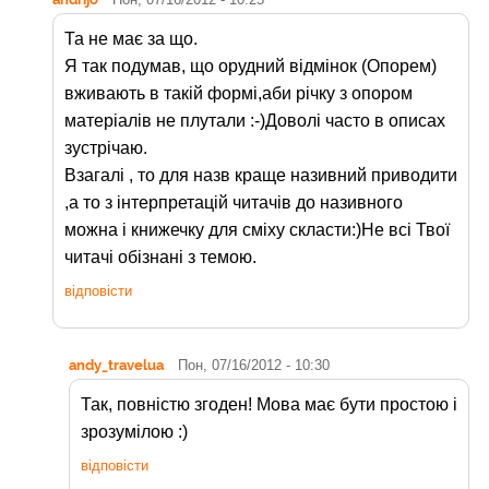
Та не має за що.
Я так подумав, що орудний відмінок (Опорем)
вживають в такій формі,аби річку з опором
матеріалів не плутали :-)Доволі часто в описах
зустрічаю.
Взагалі , то для назв краще називний приводити
,а то з інтерпретацій читачів до називного
можна і книжечку для сміху скласти:)Не всі Твої
читачі обізнані з темою.
відповісти
andy_travelua
Пон, 07/16/2012 - 10:30
Так, повністю згоден! Мова має бути простою і
зрозумілою :)
відповісти