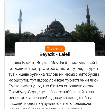
Туреччина
Beyazit - Laleli
Площа Беязит (Beyazit Meydanı) — метушливий і
галасливий центр Старого міста: тут чад і гуркіт,
тут кінцева зупинка половини міських автобусів і
маршрутів, тут відразу зникає туристичний лиск
Султанахмету, і чутно б'ється справжнє серце
Стамбулу. Серце це — базар: найбільший в світі
ринок розташований відразу за площею. А на
високій терасі над вулицею стоїть вражаюча