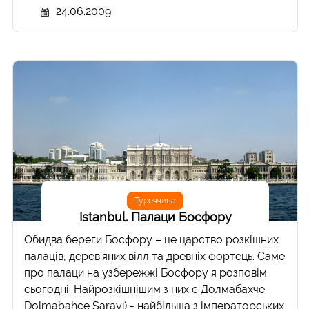
24.06.2009
Туреччина
Istanbul. Палаци Босфору
Обидва береги Босфору – це царство розкішних
палаців, дерев’яних вілл та древніх фортець. Саме
про палаци на узбережжі Босфору я розповім
сьогодні. Найрозкішнішим з них є Долмабахче
Dolmabahçe Sarayı) - найбільша з імператорських