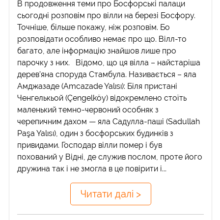
В продовження теми про Босфорські палаци
сьогодні розповім про вілли на березі Босфору.
Точніше, більше покажу, ніж розповім. Бо
розповідати особливо немає про що. Вілл-то
багато, але інформацію знайшов лише про
парочку з них. Відомо, що ця вілла – найстаріша
дерев’яна споруда Стамбула. Називається – яла
Амджазаде (Amcazade Yalısı): Біля пристані
Ченгелькьой (Çengelköy) відокремлено стоїть
маленький темно-червоний особняк з
черепичним дахом — яла Садулла-паші (Sadullah
Paşa Yalısı), один з босфорських будинків з
привидами. Господар вілли помер і був
похований у Відні, де служив послом, проте його
дружина так і не змогла в це повірити і...
Читати далі >