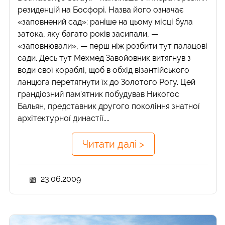
резиденцій на Босфорі. Назва його означає
«заповнений сад»: раніше на цьому місці була
затока, яку багато років засипали, —
«заповнювали», — перш ніж розбити тут палацові
сади. Десь тут Мехмед Завойовник витягнув з
води свої кораблі, щоб в обхід візантійського
ланцюга перетягнути їх до Золотого Рогу. Цей
грандіозний пам'ятник побудував Никогос
Бальян, представник другого покоління знатної
архітектурної династії....
Читати далі >
23.06.2009