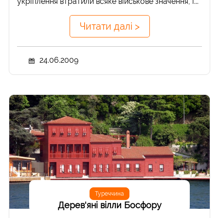
укріплення втратили всяке військове значення, і...
Читати далі >
24.06.2009
Туреччина
Дерев'яні вілли Босфору