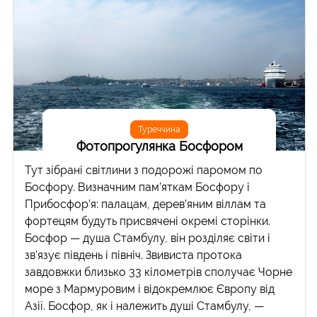
Туреччина
Фотопрогулянка Босфором
Тут зібрані світлини з подорожі паромом по
Босфору. Визначним пам’яткам Босфору і
Прибосфор’я: палацам, дерев’яним віллам та
фортецям будуть присвячені окремі сторінки.
Босфор — душа Стамбулу, він розділяє світи і
зв'язує південь і північ. Звивиста протока
завдовжки близько 33 кілометрів сполучає Чорне
море з Мармуровим і відокремлює Європу від
Азії. Босфор, як і належить душі Стамбулу, —