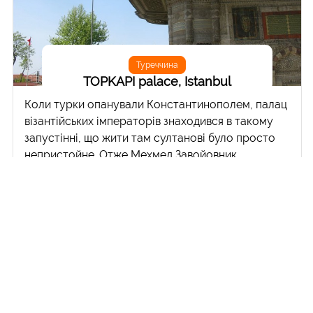
Туреччина
TOPKAPI palace, Istanbul
Коли турки опанували Константинополем, палац
візантійських імператорів знаходився в такому
запустінні, що жити там султанові було просто
непристойне. Отже Мехмед Завойовник
придумав наступне: для свого бурхливого
особистого життя він побудував палац (що не
зберігся) на третьому горбі міста, а для
управління імперією — офіційну резиденцію
Топкапи (Topkapı Sarayı — «Палац гарматних
воріт») на першому горбі, на самому кінчику
півострова. Протягом зразкових років п'ятдесяти
заповіт Завойовника не змішувати гарем і роботу
свято дотримувався, але вже його правнук