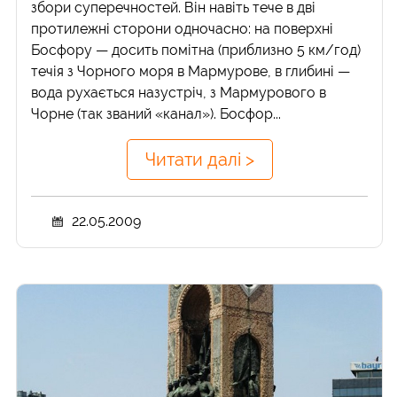
збори суперечностей. Він навіть тече в дві
протилежні сторони одночасно: на поверхні
Босфору — досить помітна (приблизно 5 км/год)
течія з Чорного моря в Мармурове, в глибині —
вода рухається назустріч, з Мармурового в
Чорне (так званий «канал»). Босфор...
Читати далі >
22.05.2009