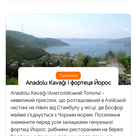
Туреччина
Anadolu Kavağı і фортеця Йорос
Anadolu Kavağı (Анатолійський Тополь) –
невеликий присілок, що розташований в Азійській
частині на північ від Стамбулу у місці, де Босфор
майже з’єднується з Чорним морем. Поселення
знамените перед усім залишками генуезької
фортеці Йорос, рибними ресторанами на березі