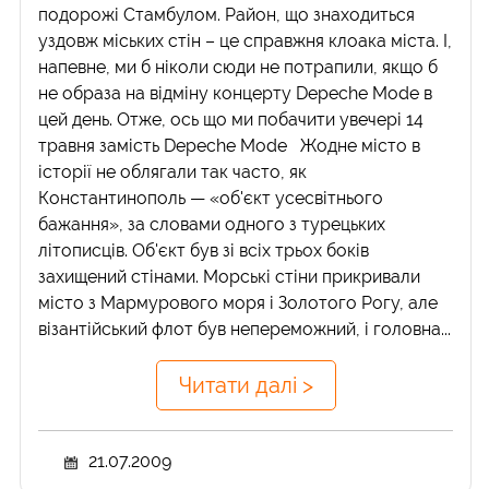
подорожі Стамбулом. Район, що знаходиться
уздовж міських стін – це справжня клоака міста. І,
напевне, ми б ніколи сюди не потрапили, якщо б
не образа на відміну концерту Depeche Mode в
цей день. Отже, ось що ми побачити увечері 14
травня замість Depeche Mode Жодне місто в
історії не облягали так часто, як
Константинополь — «об'єкт усесвітнього
бажання», за словами одного з турецьких
літописців. Об'єкт був зі всіх трьох боків
захищений стінами. Морські стіни прикривали
місто з Мармурового моря і Золотого Рогу, але
візантійський флот був непереможний, і головна...
Читати далі >
21.07.2009