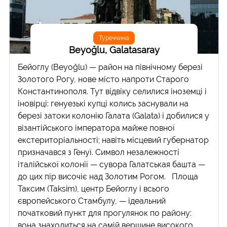
Туреччина
Beyoğlu, Galatasaray
Бейоглу (Beyoğlu) — район на північному березі
Золотого Рогу, нове місто напроти Старого
Константинополя. Тут відвіку селилися іноземці і
іновірці: генуезькі купці колись заснували на
березі затоки колонію Галата (Galata) і добилися у
візантійського імператора майже повної
екстериторіальності; навіть місцевий губернатор
призначався з Генуї. Символ незалежності
італійської колонії — сувора Галатськая башта —
до цих пір височіє над Золотим Рогом. Площа
Таксим (Taksim), центр Бейоглу і всього
європейського Стамбулу, — ідеальний
початковий пункт для прогулянок по району:
вона знаходиться на самій вершине високого