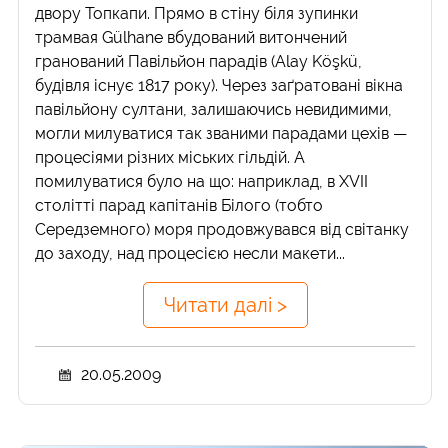
двору Топкапи. Прямо в стіну біля зупинки
трамвая Gülhane вбудований витончений
гранований Павільйон парадів (Alay Köşkü,
будівля існує 1817 року). Через заґратовані вікна
павільйону султани, залишаючись невидимими,
могли милуватися так званими парадами цехів —
процесіями різних міських гільдій. A
помилуватися було на що: наприклад, в XVII
столітті парад капітанів Білого (тобто
Середземного) моря продовжувався від світанку
до заходу, над процесією несли макети...
Читати далі >
20.05.2009