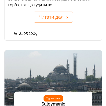
горба, так що куди ви не...
Читати далі >
21.05.2009
Туреччина
Suleymanie