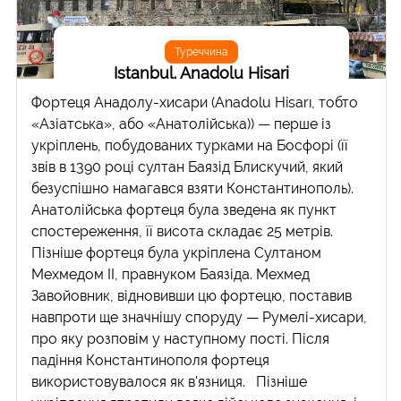
Туреччина
Istanbul. Anadolu Hisari
Фортеця Анадолу-хисари (Anadolu Hisarı, тобто
«Азіатська», або «Анатолійська)) — перше із
укріплень, побудованих турками на Босфорі (її
звів в 1390 році султан Баязід Блискучий, який
безуспішно намагався взяти Константинополь).
Анатолійська фортеця була зведена як пункт
спостереження, її висота складає 25 метрів.
Пізніше фортеця була укріплена Султаном
Мехмедом II, правнуком Баязіда. Мехмед
Завойовник, відновивши цю фортецю, поставив
навпроти ще значнішу споруду — Румелі-хисари,
про яку розповім у наступному пості. Після
падіння Константинополя фортеця
використовувалося як в'язниця. Пізніше