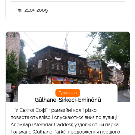
21.05.2009
Туреччина
Gülhane-Sirkeci-Eminönü
У Святої Софії трамвайні колії різко
повертають вліво і спускаються вниз по вулиці
Алемдар (Alemdar Caddesi) уздовж стіни парка
Гюльхане (Gülhane Parkı), продовження першого