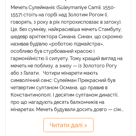
Мечеть Сулейманіє (Süleymaniye Camii, 1550-
1557) стоїть на горбі над Золотим Рогом (і,
говорять, з року в рік потрохисповзає в затоку).
Це, без сумніву, найкрасивіша мечеть Стамбулу,
шедевр архітектора Синана. Синан, що скромно
називав будівлю «роботою підмайстра»,
особливо був стурбований красою і
гармонійністю її силуету. Тому кращий вигляд на
мечеть не поблизу, а знизу — із Золотого Рогу
або з Галати. Чотири мінарети мають
символічний сенс: Сулейман Прекрасний був
четвертим султаном Османа, що правив в
Константинополі. І десятим султаном династії,
про що нагадують десять балкончиків на
мінаретах. Мечеть будували досить довго — сім...
Читати далі >