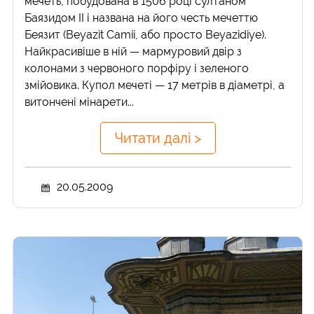
мечеть, побудована в 1506 році султаном
Баязидом II і названа на його честь мечеттю
Беязит (Beyazit Camii, або просто Beyazidiye).
Найкрасивіше в ній — мармуровий двір з
колонами з червоного порфіру і зеленого
змійовика. Купол мечеті — 17 метрів в діаметрі, а
витончені мінарети...
Читати далі >
20.05.2009