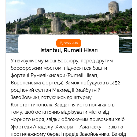
Туреччина
Istanbul, Rumeli Hisarı
У найвужчому місці Босфору, перед другим
босфорським мостом, підносяться башти
фортеці Румелі-хисари (Rumeli Hisarı,
Європейська фортеця). Замок побудував в 1452
році юний султан Мехмед II (майбутній
Завойовник), готуючись до штурму
Константинополя. Завдання його полягало в
тому, щоб остаточно відрізувати місто від
Чорного моря, звідки обложеним привозили хліб
(фортеця Aнадолу-Хисары — Азіатську — звів на
протилежному березі прадід Завойовника, Баязід