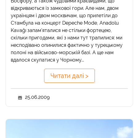
Босфору, а також чудовими краєвидами, що
відкриваються із замкової гори. Але нам, двом
українцям і двом москвичам, що прилетіли до
Стамбула на концерт Depeche Mode, Anadolu
Kavağı запам'яталися не стільки фортецею,
скільки пригодами, які з нами тут трапилися: ми
несподівано опинилися фактично у турецькому
полоні на військово-морській базі. А ще нам
вдалося скупатися у Чорному...
Читати далі >
25.06.2009