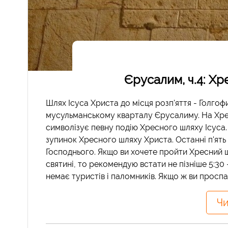
Єрусалим, ч.4: Хр
Шлях Ісуса Христа до місця розп'яття - Голго
мусульманському кварталу Єрусалиму. На Хресні
символізує певну подію Хресного шляху Ісуса.
зупинок Хресного шляху Христа. Останні п'ять
Господнього. Якщо ви хочете пройти Хресний 
святині, то рекомендую встати не пізніше 5:30 -
немає туристів і паломників. Якщо ж ви проспал
Чи