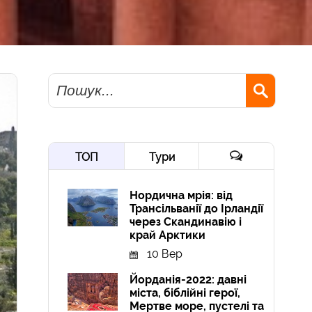
Пошук
ТОП
Тури
Нордична мрія: від
Трансільванії до Ірландії
через Скандинавію і
край Арктики
10 Вер
Йорданія-2022: давні
міста, біблійні герої,
Мертве море, пустелі та