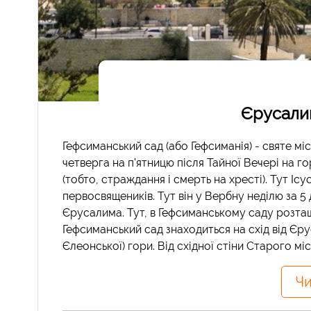
Єрусалим
Гефсиманський сад (або Гефсиманія) - святе міс
четверга на п'ятницю після Тайної Вечері на го
(тобто, страждання і смерть на хресті). Тут Ісу
первосвящеників. Тут він у Вербну неділю за 5
Єрусалима. Тут, в Гефсиманському саду розташо
Гефсиманський сад знаходиться на схід від Єр
Єлеонської) гори. Від східної стіни Старого міс
Чи