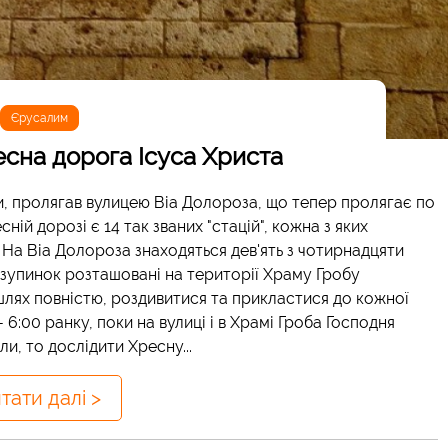
Єрусалим
есна дорога Ісуса Христа
фи, пролягав вулицею Віа Долороза, що тепер пролягає по
й дорозі є 14 так званих "стацій", кожна з яких
 На Віа Долороза знаходяться дев'ять з чотирнадцяти
 зупинок розташовані на території Храму Гробу
шлях повністю, роздивитися та прикластися до кожної
 6:00 ранку, поки на вулиці і в Храмі Гроба Господня
и, то дослідити Хресну...
тати далі >