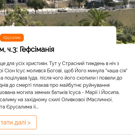
Єрусалим
, ч.3: Гефсіманія
це для усіх християн. Тут у Страсний тиждень в ніч з
рі Сіон Ісус молився Богові, щоб Його минула "чаша сія"
са поцілував Іуда, після чого його схопили і повели до
 днів до смерті плакав про майбутнє руйнування
вана могила земних батьків Ісуса - Марії і Йосипа.
усалиму на західному схилі Оливкової (Масличної,
та Єрусалима її...
тати далі >