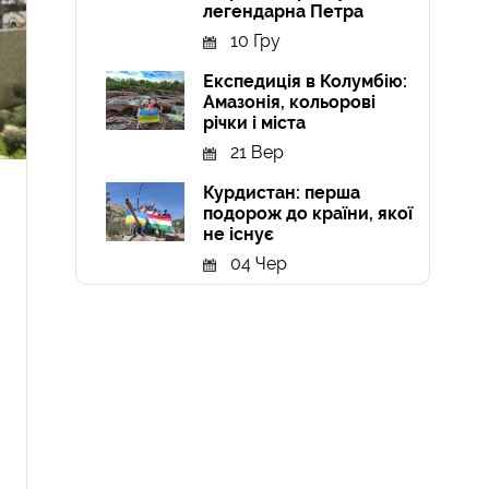
легендарна Петра
10 Гру
Експедиція в Колумбію:
Амазонія, кольорові
річки і міста
21 Вер
Курдистан: перша
подорож до країни, якої
не існує
04 Чер