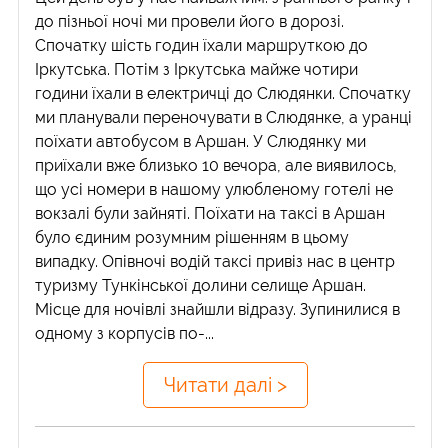
до пізньої ночі ми провели його в дорозі.
Спочатку шість годин їхали маршруткою до
Іркутська. Потім з Іркутська майже чотири
години їхали в електричці до Слюдянки. Спочатку
ми планували переночувати в Слюдянке, а уранці
поїхати автобусом в Аршан. У Слюдянку ми
приїхали вже близько 10 вечора, але виявилось,
що усі номери в нашому улюбленому готелі не
вокзалі були зайняті. Поїхати на таксі в Аршан
було єдиним розумним рішенням в цьому
випадку. Опівночі водій таксі привіз нас в центр
туризму Тункінської долини селище Аршан.
Місце для ночівлі знайшли відразу. Зупинилися в
одному з корпусів по-...
Читати далі >