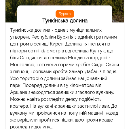
Бурятія
Тункінська долина
Тункінська долина - одне з муніципальних
утворень Республіки Бурятія з адміністративним
центром в селищі Кирен. Долина тягнеться на
півтори сотні кілометрів від селища Култук, що
біля Слюдянки, до селища Монди на кордоні з
Монголією, і оточена горами хребта Східні Саяни
з півночі, і сопками хребта Хамар-Дабан з півдня.
Усю територію долини займає національний
парк. Посеред долини в 15 кілометрах від
Аршана знаходяться залишки згаслого вулкану.
Можна навіть розгледіти деяку подібність
кратера. На вулкані є залишки застиглої лави. До
вулкану ми проїхалися на попутній машині, назад
же вирішили пройтися пішки, щоб трохи краще
розгледіти долину...