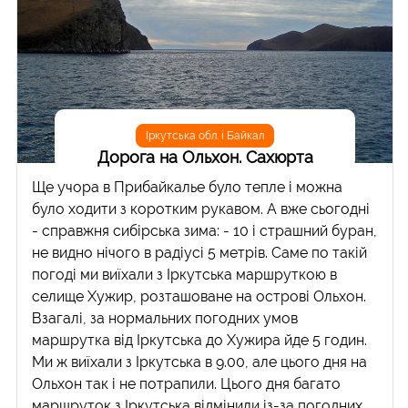
Іркутська обл. і Байкал
Дорога на Ольхон. Сахюрта
Ще учора в Прибайкалье було тепле і можна
було ходити з коротким рукавом. А вже сьогодні
- справжня сибірська зима: - 10 і страшний буран,
не видно нічого в радіусі 5 метрів. Саме по такій
погоді ми виїхали з Іркутська маршруткою в
селище Хужир, розташоване на острові Ольхон.
Взагалі, за нормальних погодних умов
маршрутка від Іркутська до Хужира йде 5 годин.
Ми ж виїхали з Іркутська в 9.00, але цього дня на
Ольхон так і не потрапили. Цього дня багато
маршруток з Іркутська відмінили із-за погодних