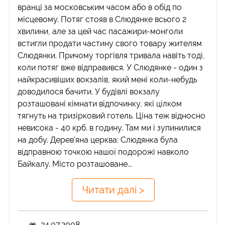
вранці за московським часом або в обід по
місцевому. Потяг стояв в Слюдянке всього 2
хвилини, але за цей час пасажири-монголи
встигли продати частину свого товару жителям
Слюдянки. Причому торгівля тривала навіть тоді,
коли потяг вже відправився. У Слюдянке - один з
найкрасивіших вокзалів, який мені коли-небудь
доводилося бачити. У будівлі вокзалу
розташовані кімнати відпочинку, які цілком
тягнуть на тризірковий готель. Ціна теж відносно
невисока - 40 крб. в годину. Там ми і зупинилися
на добу. Дерев'яна церква: Слюдянка була
відправною точкою нашої подорожі навколо
Байкалу. Місто розташоване...
Читати далі >
24.07.2008