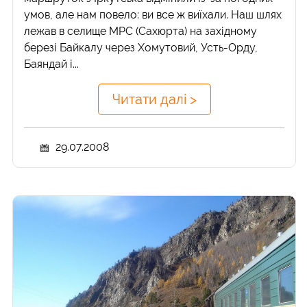
умов, але нам повело: ви все ж виїхали. Наш шлях
лежав в селище МРС (Сахюрта) на західному
березі Байкалу через Хомутовий, Усть-Орду,
Баяндай і...
Читати далі >
29.07.2008