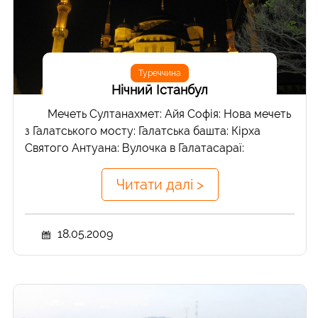
Туреччина
Нічний Істанбул
Мечеть Султанахмет: Айя Софія: Нова мечеть
з Галатського мосту: Галатська башта: Кірха
Святого Антуана: Вулочка в Галатасараї:
Читати далі >
18.05.2009