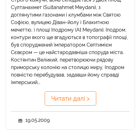
Султанахмет (Sultanahmet Meydanı), з
доглянутими газонами і клумбами між Святою
Софією, вулицею Діван-йолу і Блакитною
мечеттю, і площі Іподрому (At Meydanı). Іподром,
контури якого ще вгадуються в топографії площі,
був споруджений імператором Септимієм
Сєвєром — це найстародавніша споруда міста.
Костянтин Великий, перетворюючи рядову
приморську колонію на столицю миру, Іподром
повністю перебудував, задавши йому справді
імперський...
Читати далі >
19.05.2009