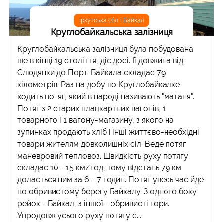
Іркутська обл. і Байкал
Круглобайкальська залізниця
Круглобайкальська залізниця була побудована
ще в кінці 19 століття, діє досі. Її довжина від
Слюдянки до Порт-Байкала складає 79
кілометрів. Раз на добу по Круглобайкалке
ходить потяг, який в народі називають "матаня".
Потяг з 2 старих плацкартних вагонів, 1
товарного і 1 вагону-магазину, з якого на
зупинках продають хліб і інші життєво-необхідні
товари жителям довколишніх сіл. Веде потяг
маневровий тепловоз. Швидкість руху потягу
складає 10 - 15 км/год, тому відстань 79 км
долається ним за 6 - 7 годин. Потяг увесь час йде
по обривистому берегу Байкалу. З одного боку
рейок - Байкал, з іншої - обривисті гори.
Упродовж усього руху потягу є...