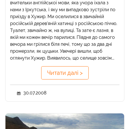
вчительки англійської мови, яка учора їхала з
нами з Іркутська, і яку ми випадково зустріли по
приїзду в Хужир. Ми оселилися в звичайній
російській дерев'яній хатинці з російською піччю.
Туалет, звичайно ж, на вулиці. Та зате є лазня, в
якій ми кожен вечір парилися. Півдня до самого
вечора ми грілися біля печі, тому що за два дні
промерзли, як цуцыки. Увечері вишли, щоб
оглянути Хужир. Виявилось, що селище зовсім...
Читати далі >
30.07.2008