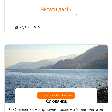
Читати далі >
25.07.2008
Іркутська обл. і Байкал
Слюдянка
До Слюдянки ми прибули поїздом з Улаанбаатара