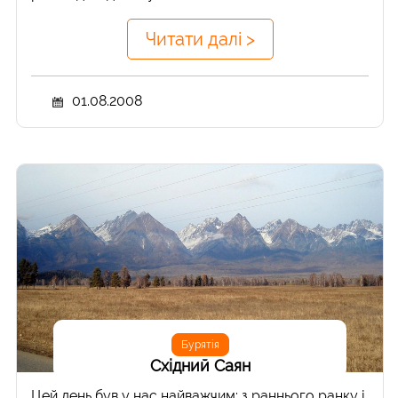
Читати далі >
01.08.2008
Бурятія
Східний Саян
Цей день був у нас найважчим: з раннього ранку і