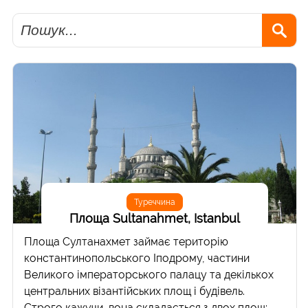
Пошук
Туреччина
Площа Sultanahmet, Istanbul
Площа Султанахмет займає територію
константинопольського Іподрому, частини
Великого імператорського палацу та декількох
центральних візантійських площ і будівель.
Строго кажучи, вона складається з двох площ: