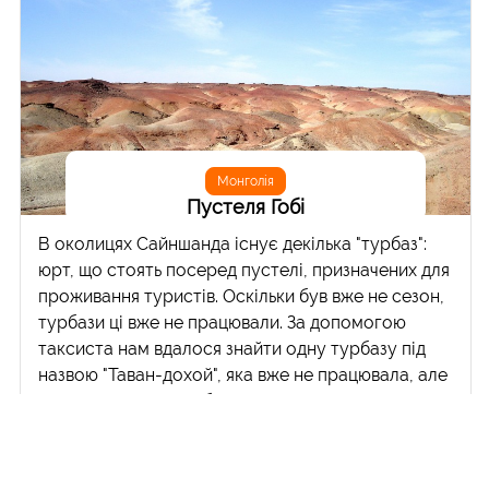
Монголія
Пустеля Гобі
В околицях Сайншанда існує декілька "турбаз":
юрт, що стоять посеред пустелі, призначених для
проживання туристів. Оскільки був вже не сезон,
турбази ці вже не працювали. За допомогою
таксиста нам вдалося знайти одну турбазу під
назвою "Таван-дохой", яка вже не працювала, але
персонал на ній ще був присутнім. Ми просилися
у персоналу, щоб нам дозволили зупинитися на
дві доби. Оскільки гостей з України, очевидно,
вони бачили перший і останній раз у своєму