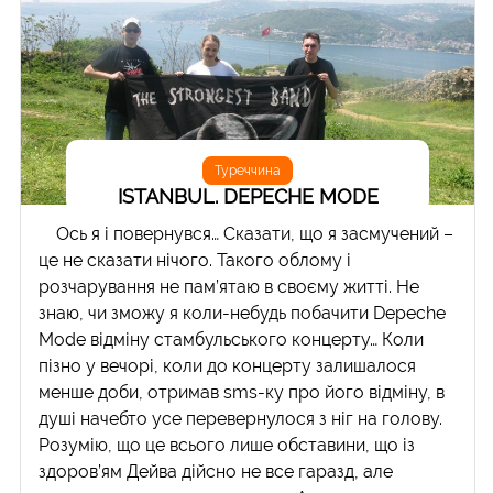
Туреччина
ISTANBUL. DEPECHE MODE
Ось я і повернувся… Сказати, що я засмучений –
це не сказати нічого. Такого облому і
розчарування не пам’ятаю в своєму житті. Не
знаю, чи зможу я коли-небудь побачити Depeche
Mode відміну стамбульського концерту… Коли
пізно у вечорі, коли до концерту залишалося
менше доби, отримав sms-ку про його відміну, в
душі начебто усе перевернулося з ніг на голову.
Розумію, що це всього лише обставини, що із
здоров’ям Дейва дійсно не все гаразд, але