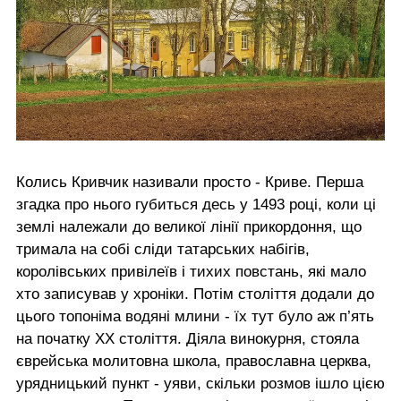
Колись Кривчик називали просто - Криве. Перша
згадка про нього губиться десь у 1493 році, коли ці
землі належали до великої лінії прикордоння, що
тримала на собі сліди татарських набігів,
королівських привілеїв і тихих повстань, які мало
хто записував у хроніки. Потім століття додали до
цього топоніма водяні млини - їх тут було аж п’ять
на початку ХХ століття. Діяла винокурня, стояла
єврейська молитовна школа, православна церква,
урядницький пункт - уяви, скільки розмов ішло цією