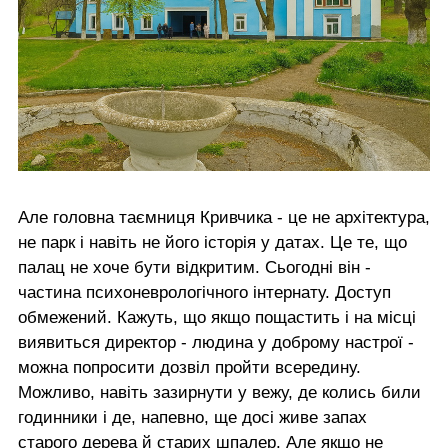
Але головна таємниця Кривчика - це не архітектура,
не парк і навіть не його історія у датах. Це те, що
палац не хоче бути відкритим. Сьогодні він -
частина психоневрологічного інтернату. Доступ
обмежений. Кажуть, що якщо пощастить і на місці
виявиться директор - людина у доброму настрої -
можна попросити дозвіл пройти всередину.
Можливо, навіть зазирнути у вежу, де колись били
годинники і де, напевно, ще досі живе запах
старого дерева й старих шпалер. Але якщо не