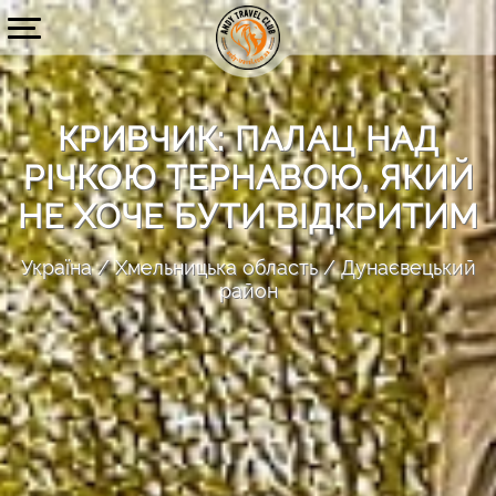
КРИВЧИК: ПАЛАЦ НАД
РІЧКОЮ ТЕРНАВОЮ, ЯКИЙ
НЕ ХОЧЕ БУТИ ВІДКРИТИМ
Україна
Хмельницька область
Дунаєвецький
район