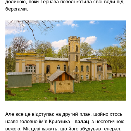
долиною, поки Тернава поволі котила свої води під
берегами.
Але все це відступає на другий план, щойно хтось
назве головне ім’я Кривчика -
палац
із неоготичною
вежею. Місцеві кажуть, що його збудував генерал,