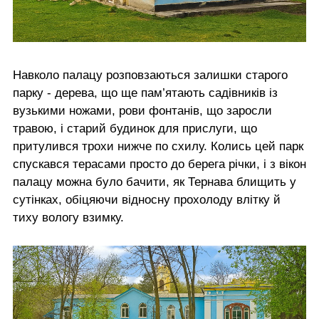
Навколо палацу розповзаються залишки старого
парку - дерева, що ще пам’ятають садівників із
вузькими ножами, рови фонтанів, що заросли
травою, і старий будинок для прислуги, що
притулився трохи нижче по схилу. Колись цей парк
спускався терасами просто до берега річки, і з вікон
палацу можна було бачити, як Тернава блищить у
сутінках, обіцяючи відносну прохолоду влітку й
тиху вологу взимку.