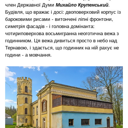
член Державної Думи
Михайло Крупенський
.
Будівля, що вражає і досі: двоповерховий корпус із
бароковими рисами - витончені ліпні фронтони,
симетрія фасадів - і головна домінанта:
чотириповерхова восьмигранна неоготична вежа з
годинником. Ця вежа дивиться просто в небо над
Тернавою, і здається, що годинник на ній рахує не
години - а мовчання.