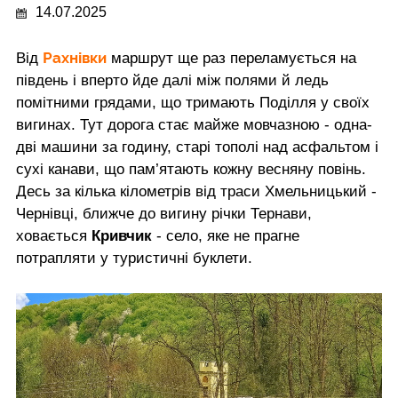
14.07.2025
Рахнівки
Від
маршрут ще раз переламується на
південь і вперто йде далі між полями й ледь
помітними грядами, що тримають Поділля у своїх
вигинах. Тут дорога стає майже мовчазною - одна-
дві машини за годину, старі тополі над асфальтом і
сухі канави, що пам’ятають кожну весняну повінь.
Десь за кілька кілометрів від траси Хмельницький -
Чернівці, ближче до вигину річки Тернави,
ховається
Кривчик
- село, яке не прагне
потрапляти у туристичні буклети.