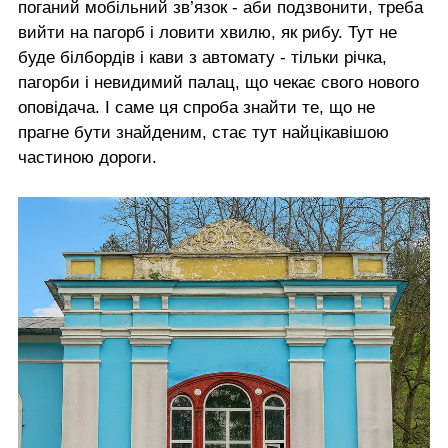
поганий мобільний зв’язок - аби подзвонити, треба
вийти на пагорб і ловити хвилю, як рибу. Тут не
буде білбордів і кави з автомату - тільки річка,
пагорби і невидимий палац, що чекає свого нового
оповідача. І саме ця спроба знайти те, що не
прагне бути знайденим, стає тут найцікавішою
частиною дороги.