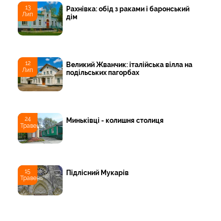
13
Рахнівка: обід з раками і баронський
Лип
дім
12
Великий Жванчик: італійська вілла на
Лип
подільських пагорбах
24
Миньківці - колишня столиця
Травень
15
Підлісний Мукарів
Травень