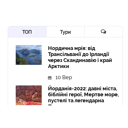
ТОП
Тури
Нордична мрія: від
Трансільванії до Ірландії
через Скандинавію і край
Арктики
10 Вер
Йорданія-2022: давні міста,
біблійні герої, Мертве море,
пустелі та легендарна
Петра
10 Гру