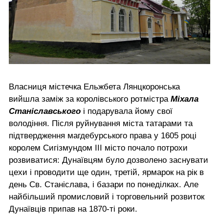
Власниця містечка Ельжбета Лянцкоронська
вийшла заміж за королівського ротмістра
Міхала
Станіславського
і подарувала йому свої
володіння. Після руйнування міста татарами та
підтвердження магдебурського права у 1605 році
королем Сигізмундом ІІІ місто почало потрохи
розвиватися: Дунаївцям було дозволено заснувати
цехи і проводити ще один, третій, ярмарок на рік в
день Св. Станіслава, і базари по понеділках. Але
найбільший промисловий і торговельний розвиток
Дунаївців припав на 1870-ті роки.