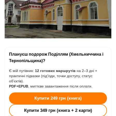
Плануєш подорож Поділлям (Хмельниччина і
Тернопільщина)?
Є мій путівник:
12 готових маршрутів
на 2–3 дні +
практичні підказки (під’їзди, точки доступу, статус
об’єктів).
PDF+EPUB
, миттєве завантаження після оплати.
Купити 249 грн (книга)
Купити 349 грн (книга + 2 карти)