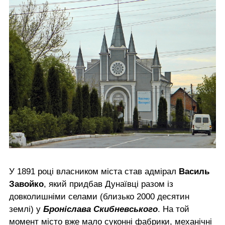
У 1891 році власником міста став адмірал
Василь
Завойко
, який придбав Дунаївці разом із
довколишніми селами (близько 2000 десятин
землі) у
Броніслава Скибневського
. На той
момент місто вже мало суконні фабрики, механічні