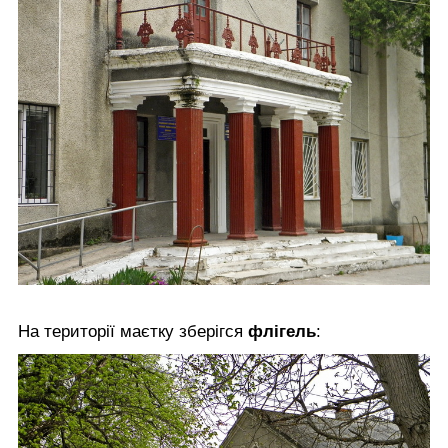
На території маєтку зберігся
флігель
: