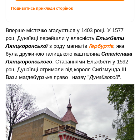
Подивитись приклади сторінок
Вперше містечко згадується у 1403 році. У 1577
році Дунаївці перейшли у власність
Ельжбети
Гербуртів
Лянцкоронської
з роду магнатів
, яка
була дружиною галицького каштеляна
Станіслава
Лянцкоронського
. Стараннями Ельжбети у 1592
році Дунаївці отримали від короля Сигізмунда ІІІ
Вази магдебурзьке право і назву "
Дунайгород
".