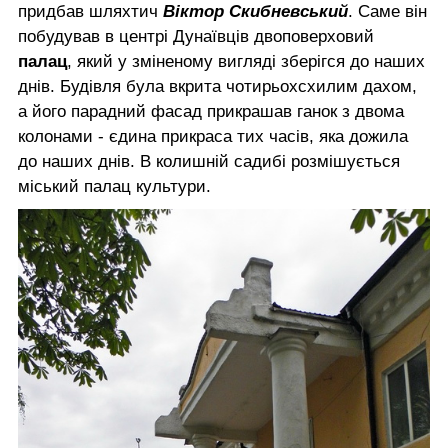
придбав шляхтич
Віктор Скибневський
. Саме він
побудував в центрі Дунаївців двоповерховий
палац
, який у зміненому вигляді зберігся до наших
днів. Будівля була вкрита чотирьохсхилим дахом,
а його парадний фасад прикрашав ганок з двома
колонами - єдина прикраса тих часів, яка дожила
до наших днів. В колишній садибі розмішується
міський палац культури.