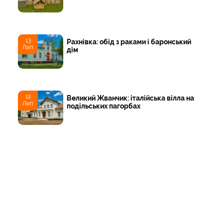
13
Рахнівка: обід з раками і баронський
Лип
дім
12
Великий Жванчик: італійська вілла на
Лип
подільських пагорбах
24
Миньківці - колишня столиця
Травень