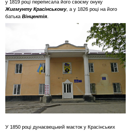
у 1819 році переписала його своєму онуку
Жигмунту Красінському
, а у 1826 році на його
батька
Вінцентія
.
У 1850 році дунаєвецький маєток у Красінських