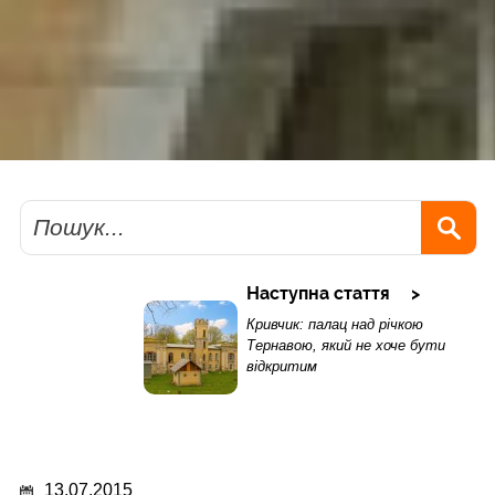
Пошук
Наступна стаття
Кривчик: палац над річкою
Тернавою, який не хоче бути
відкритим
13.07.2015