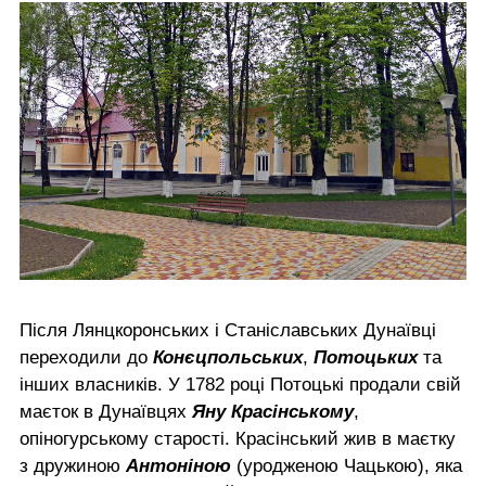
Після Лянцкоронських і Станіславських Дунаївці
переходили до
Конєцпольських
,
Потоцьких
та
інших власників. У 1782 році Потоцькі продали свій
маєток в Дунаївцях
Яну Красінському
,
опіногурському старості. Красінський жив в маєтку
з дружиною
Антоніною
(уродженою Чацькою), яка