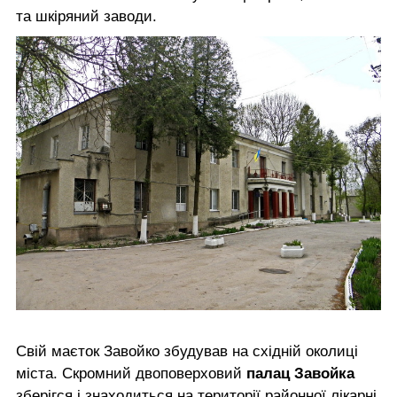
та шкіряний заводи.
Свій маєток Завойко збудував на східній околиці
міста. Скромний двоповерховий
палац Завойка
зберігся і знаходиться на території районної лікарні