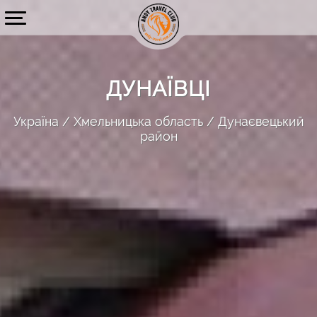
ДУНАЇВЦІ
Україна
Хмельницька область
Дунаєвецький
район