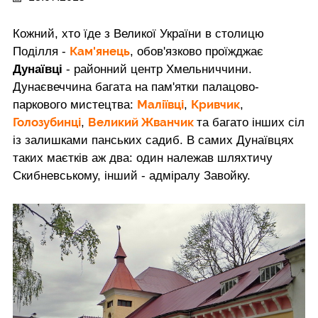
Кожний, хто їде з Великої України в столицю
Кам'янець
Поділля -
, обов'язково проїжджає
Дунаївці
- районний центр Хмельниччини.
Дунаєвеччина багата на пам'ятки палацово-
Маліївці
Кривчик
паркового мистецтва:
,
,
Голозубинці
Великий Жванчик
,
та багато інших сіл
із залишками панських садиб. В самих Дунаївцях
таких маєтків аж два: один належав шляхтичу
Скибневському, інший - адміралу Завойку.