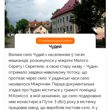
Сторожинецький район
Чудей
Велике село Чудей з населенням 5 тисяч
мешканців, розкинулося у міжріччі Малого
Серету і Серетелю, а свою стару назву – Чудин
отримало завдяки невеликому потоку, що
протікає через село. У радянські часи село
називалося Міжріччям. Перша документальна
згадка про Чудин міститься у грамоті поміщиці
М.Коміссо, в якій зазначено, що село подаровано
нею монастирю в Путні. З 1803 року в містечку
працював завод, що виробляв листове скло. А у