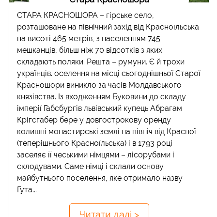
СТАРА КРАСНОШОРА – гірське село,
розташоване на північний захід від Красноїльська
на висоті 465 метрів, з населенням 745
мешканців, більш ніж 70 відсотків з яких
складають поляки. Решта – румуни. Є й трохи
українців. оселення на місці сьогоднішньої Старої
Красношори виникло за часів Молдавського
князівства. Із входженням Буковини до складу
імперії Габсбургів львівський купець Абрагам
Крігсгабер бере у довгострокову оренду
колишні монастирські землі на північ від Красної
(теперішнього Красноїльська) і в 1793 році
заселяє її чеськими німцями – лісорубами і
склодувами. Саме німці і склали основу
майбутнього поселення, яке отримало назву
Гута...
Читати далі >