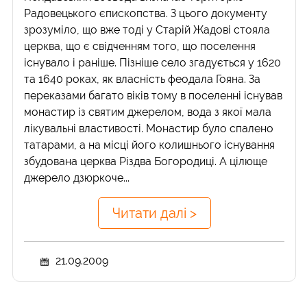
Радовецького єпископства. З цього документу
зрозуміло, що вже тоді у Старій Жадові стояла
церква, що є свідченням того, що поселення
існувало і раніше. Пізніше село згадується у 1620
та 1640 роках, як власність феодала Гояна. За
переказами багато віків тому в поселенні існував
монастир із святим джерелом, вода з якої мала
лікувальні властивості. Монастир було спалено
татарами, а на місці його колишнього існування
збудована церква Різдва Богородиці. А цілюще
джерело дзюркоче...
Читати далі >
21.09.2009