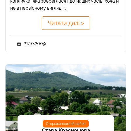
капличка, яка збереглася і до наших часів, хоча й
не в первісному вигляді....
Читати далі >
21.10.2009
Сторожинецький район
Стара Красношора