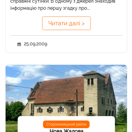
справжні сутінки. В одному з джерел знаходив
інформацію про першу згадку про...
Читати далі >
25.09.2009
Сторожинецький район
Нова Жадова