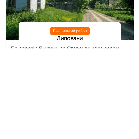
Вижницький район
Липовани
По дорозі з Вижниці до Сторожинця за селом
Лукавці є поворот на ґрунтову дорогу, яка
приведе нас до незвичайного села з незвичайною
назвою ЛИПОВАНИ. Своєю назвою село
зобов’язано окремому етносу, відомому як
«липовани», «старообрядники» чи «старовіри»,
що сформувався на території Буковини і
Бессарабії наприкінці XVIII століття. Так називали
віруючих, які після проведених Московським
патріархом Никоном на початку XVIII століття
релігійних реформ, зберегли культові традиції
православ’я, за що і переслідувалися церквою і
царизмом. Рятуючись від релігійних