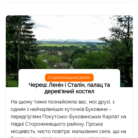
Сторожинецький район
Череш: Ленін і Сталін, палац та
дерев'яний костел
На цьому тижні познайомлю вас, мої друзі, з
одним з найчарівніших куточків Буковини –
передгір’ями Покутсько-Буковинських Карпат на
півдні Сторожинецього району. Гірська
місцевість, чисто повітря, мальовничі села, що на