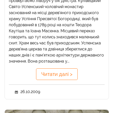
провертаємо ліворуч у бік Дністра. Кулівецький
Свято-Успенський чоловічий монастир
заснований на місці дерев’яного приходського
храму Успіння Пресвятої Богородиці, який був
побудований в 1789 році на кошти Теодора
Каутіша та Іоана Масенка. Місцевий переказ
говорить, що тут колись знаходився маленький
скит. Храм весь час був приходським. Успенська
дерев’яна церква та дзвіниця збереглися до
наших днів і є пам’яткою архітектури державного
значення. Вона розташована у...
Читати далі >
26.10.2009