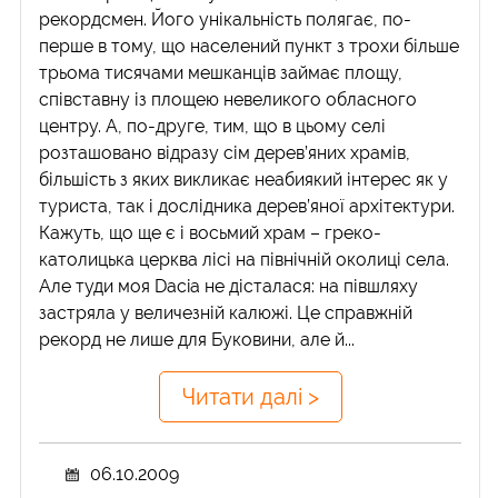
рекордсмен. Його унікальність полягає, по-
перше в тому, що населений пункт з трохи більше
трьома тисячами мешканців займає площу,
співставну із площею невеликого обласного
центру. А, по-друге, тим, що в цьому селі
розташовано відразу сім дерев’яних храмів,
більшість з яких викликає неабиякий інтерес як у
туриста, так і дослідника дерев’яної архітектури.
Кажуть, що ще є і восьмий храм – греко-
католицька церква лісі на північній околиці села.
Але туди моя Dacia не дісталася: на півшляху
застряла у величезній калюжі. Це справжній
рекорд не лише для Буковини, але й...
Читати далі >
06.10.2009