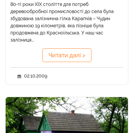
80-ті роки ХІХ століття для потреб
деревообробної промисловості до села була
збудована залізнична гілка Карапчів – Чудин
довжиною 19 кілометрів, яка пізніше була
продовжена до Красноїльська. У наш час
залізниця...
Читати далі >
02.10.2009