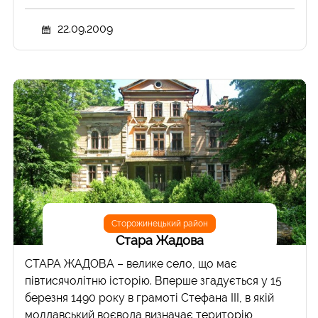
22.09.2009
Сторожинецький район
Стара Жадова
СТАРА ЖАДОВА – велике село, що має
півтисячолітню історію. Вперше згадується у 15
березня 1490 року в грамоті Стефана ІІІ, в якій
молдавський воєвода визначає територію