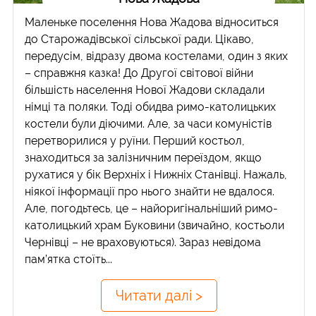
Маленьке поселення Нова Жадова відноситься
до Старожадівської сільської ради. Цікаво,
передусім, відразу двома костелами, один з яких
– справжня казка! До Другої світової війни
більшість населення Нової Жадови складали
німці та поляки. Тоді обидва римо-католицьких
костели були діючими. Але, за часи комуністів
перетворилися у руїни. Перший костьол,
знаходиться за залізничним переїздом, якщо
рухатися у бік Верхніх і Нижніх Станівці. Нажаль,
ніякої інформації про нього знайти не вдалося.
Але, погодьтесь, це – найоригінальніший римо-
католицький храм Буковини (звичайно, костьоли
Чернівці – не враховуються). Зараз невідома
пам’ятка стоїть...
Читати далі >