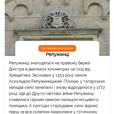
Заставнівський район
Репужинці
Репужинці знаходяться на правому березі
Дністра в декількох кілометрах на схід від
Хрещатика. Засновані у 1353 році паном
Аскольдом Репужинецьким. Пізніше, у татарських
нападів село занепало і знову відродилося у 1772
році. Ще до Другої світової війни Репужинці
славилися гарним замком-палацом місцевого
поміщика. А сьогодні стародавнє село відомо
перш за все склепом-мавзолеєм у готичному