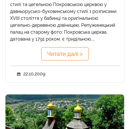
стилі та цегельною Покровською церквою у
давньорусько-буковинському стилі з розписами
XVIII століття у бабинці та оригінальною
цегельно-деревяною дзвіницею. Репужинецький
палац на старому фото: Покровська церква,
датована у 1791 роком, є тридільною,...
Читати далі >
22.10.2009