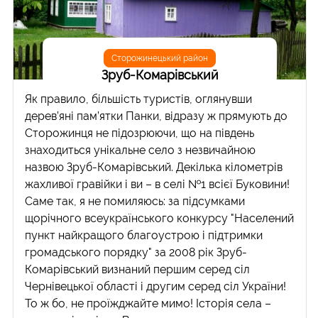
Сторожинецький район
Зруб-Комарівський
Як правило, більшість туристів, оглянувши
дерев’яні пам’ятки Панки, відразу ж прямують до
Сторожинця не підозрюючи, що на південь
знаходиться унікальне село з незвичайною
назвою Зруб-Комарівський. Декілька кілометрів
жахливої гравійки і ви – в селі №1 всієї Буковини!
Саме так, я не помиляюсь: за підсумками
щорічного всеукраїнського конкурсу "Населений
пункт найкращого благоустрою і підтримки
громадського порядку" за 2008 рік Зруб-
Комарівський визнаний першим серед сіл
Чернівецької області і другим серед сіл України!
То ж бо, не проїжджайте мимо! Історія села –