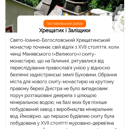
Заставнівський район
Хрещатик і Заліщики
Свято-Іоанно-Богословський Хрещатинський
монастир починає cвій відлік з ХVII століття, коли
ченці Манявського («Великого») скиту-
монастирю, що на Галичині, рятувалися від
переслідування православ’я унією у відносно
безпечні задністрянські землі Буковини. Обрання
міста для нового скиту-монастирю на крутому
правому березі Дністра не було випадковим:
поруч розташовані джерела з цілющою
мінеральною водою, на базі яких був пізніше
побудований завод з виробництва мінеральних
вод. Ймовірно, що першою будівлею скиту була
побудована у ХVII столітті муровано-дерев’яна