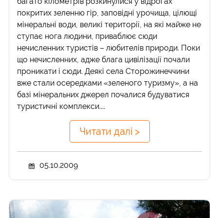
багато кілометрів розкинулися у відрогах
покритих зеленню гір, заповідні урочища, цілющі
мінеральні води, великі території, на які майже не
ступає нога людини, приваблює сюди
нечисленних туристів – любителів природи. Поки
що нечисленних, адже блага цивілізації почали
проникати і сюди. Деякі села Сторожинеччини
вже стали осередками «зеленого туризму», а на
базі мінеральних джерел почалися будуватися
туристичні комплекси....
Читати далі >
05.10.2009