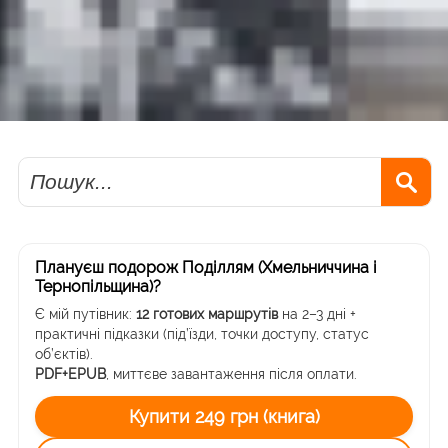
Пошук
Плануєш подорож Поділлям (Хмельниччина і
Тернопільщина)?
Є мій путівник:
12 готових маршрутів
на 2–3 дні +
практичні підказки (під’їзди, точки доступу, статус
об’єктів).
PDF+EPUB
, миттєве завантаження після оплати.
Купити 249 грн (книга)