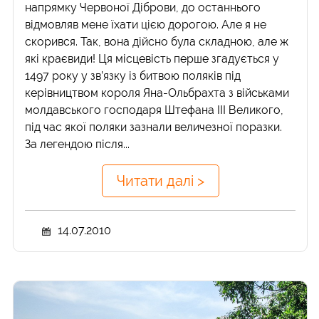
напрямку Червоної Діброви, до останнього
відмовляв мене їхати цією дорогою. Але я не
скорився. Так, вона дійсно була складною, але ж
які краєвиди! Ця місцевість перше згадується у
1497 року у зв’язку із битвою поляків під
керівництвом короля Яна-Ольбрахта з військами
молдавського господаря Штефана ІІІ Великого,
під час якої поляки зазнали величезної поразки.
За легендою після...
Читати далі >
14.07.2010