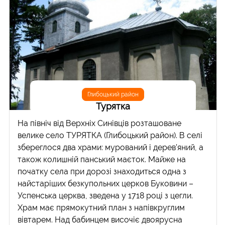
Глибоцький район
Турятка
На північ від Верхніх Синівців розташоване
велике село ТУРЯТКА (Глибоцький район). В селі
збереглося два храми: мурований і дерев’яний, а
також колишній панський маєток. Майже на
початку села при дорозі знаходиться одна з
найстаріших безкупольних церков Буковини –
Успенська церква, зведена у 1718 році з цегли.
Храм має прямокутний план з напівкруглим
вівтарем. Над бабинцем височіє двоярусна