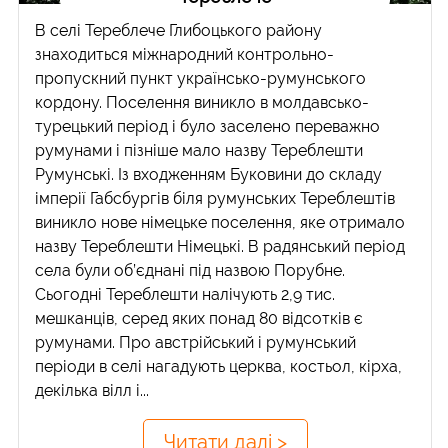
В селі Тереблече Глибоцького району
знаходиться міжнародний контрольно-
пропускний пункт українсько-румунського
кордону. Поселення виникло в молдавсько-
турецький період і було заселено переважно
румунами і пізніше мало назву Тереблешти
Румунські. Із входженням Буковини до складу
імперії Габсбургів біля румунських Тереблештів
виникло нове німецьке поселення, яке отримало
назву Тереблешти Німецькі. В радянський період
села були об’єднані під назвою Порубне.
Сьогодні Тереблешти налічують 2,9 тис.
мешканців, серед яких понад 80 відсотків є
румунами. Про австрійський і румунський
періоди в селі нагадують церква, костьол, кірха,
декілька вілл і...
Читати далі >