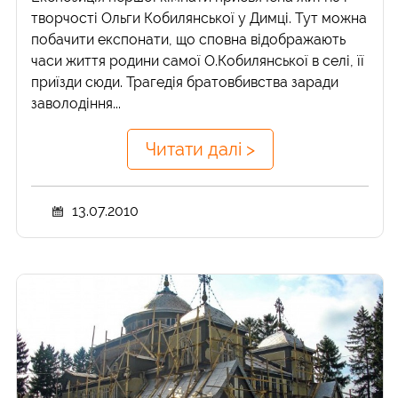
творчості Ольги Кобилянської у Димці. Тут можна
побачити експонати, що сповна відображають
часи життя родини самої О.Кобилянської в селі, її
приїзди сюди. Трагедія братовбивства заради
заволодіння...
Читати далі >
13.07.2010