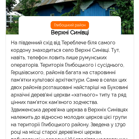
Глибоцький район
Верхні Синівці
На південний схід від Тереблече біля самого
кордону знаходиться село Верхні Синівці. Тут,
навіть, телефон ловить лише румунських
операторів. Територія Глибоцького і сусіднього,
Герцаївського, районів багата на старовинні
пам’ятки культової архітектури. Саме в селах цих
двох районів розташовані найстаріші на Буковині
архаїчні дерев’яні церкви «хатнього» типу та ряд
цінних пам’яток кам’яного зодчества.
Здвиженська дерев’яна церква в Верхніх Синівцях
належить до відносно молодих церков цієї групи
на території Глибоцького району. Зведена у 1790
році на місці старої дерев’яної церкви,