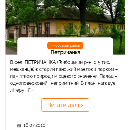
Глибоцький район
Петричанка
В селі ПЕТРИЧАНКА (Глибоцький р-н, 0,5 тис.
мешканців) є старий панський маєток з парком –
пам’яткою природи місцевого значення. Палац –
одноповерховий і непримітний. В плані нагадує
літеру «Г».
Читати далі >
16.07.2010