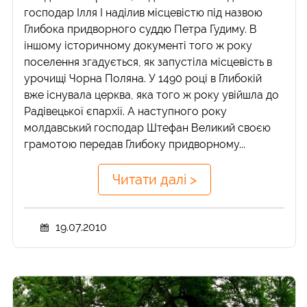
господар Ілля І наділив місцевістю під назвою
Глибока придворного суддю Петра Гудиму. В
іншому історичному документі того ж року
поселення згадується, як запустіла місцевість в
урочищі Чорна Поляна. У 1490 році в Глибокій
вже існувала церква, яка того ж року увійшла до
Радівецької єпархії. А наступного року
молдавський господар Штефан Великий своєю
грамотою передав Глибоку придворному...
Читати далі >
19.07.2010