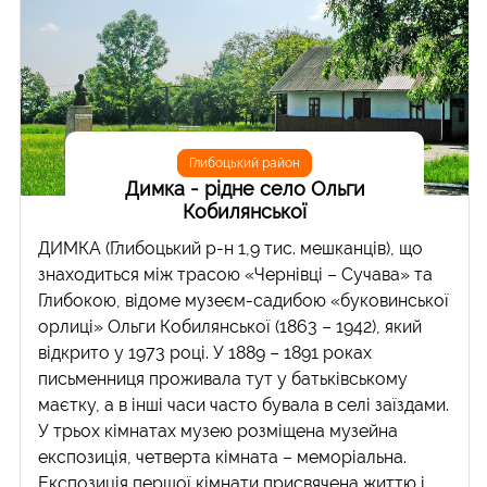
Глибоцький район
Димка - рідне село Ольги
Кобилянської
ДИМКА (Глибоцький р-н 1,9 тис. мешканців), що
знаходиться між трасою «Чернівці – Сучава» та
Глибокою, відоме музеєм-садибою «буковинської
орлиці» Ольги Кобилянської (1863 – 1942), який
відкрито у 1973 році. У 1889 – 1891 роках
письменниця проживала тут у батьківському
маєтку, а в інші часи часто бувала в селі заїздами.
У трьох кімнатах музею розміщена музейна
експозиція, четверта кімната – меморіальна.
Експозиція першої кімнати присвячена життю і