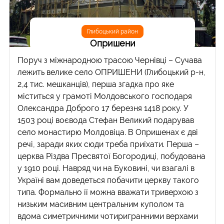
Глибоцький район
Опришени
Поруч з міжнародною трасою Чернівці – Сучава
лежить велике село ОПРИШЕНИ (Глибоцький р-н,
2,4 тис. мешканців), перша згадка про яке
міститься у грамоті Молдовського господаря
Олександра Доброго 17 березня 1418 року. У
1503 році воєвода Стефан Великий подарував
село монастирю Молдовіца. В Опришенах є дві
речі, заради яких сюди треба приїхати. Перша –
церква Різдва Пресвятої Богородиці, побудована
у 1910 році. Навряд чи на Буковині, чи взагалі в
Україні вам доведеться побачити церкву такого
типа. Формально її можна вважати триверхою з
низьким масивним центральним куполом та
вдома симетричними чотиригранними верхами