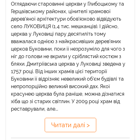
Оглядаючи старовинні церкви у Глибоцькому та
Герцаївському районах, цінителі храмової
дерев’яної архітектури обов’язково відвідують
село ЛУКОВИЦЯ (1,4 тис. мешканців). І дійсно,
церква у Луковиці пару десятиліть тому
вважалася однією з найкрасивіших дерев’яних
церков Буковини, поки її незрозуміло для чого з
ніг до голови не вкрили у сріблястий костюм з
бляхи. Дмитріївська церква у Луковиці зведена у
1757 році. Від інших храмів цієї території
Буковини її відрізняє невеликий об’єм будівлі та
непропорційно великий високий дах. Якої
красунею церква була раніше, можна дізнатися
хіба що зі старих світлин. У 2009 році храм від
реставрували, але...
Читати далі >