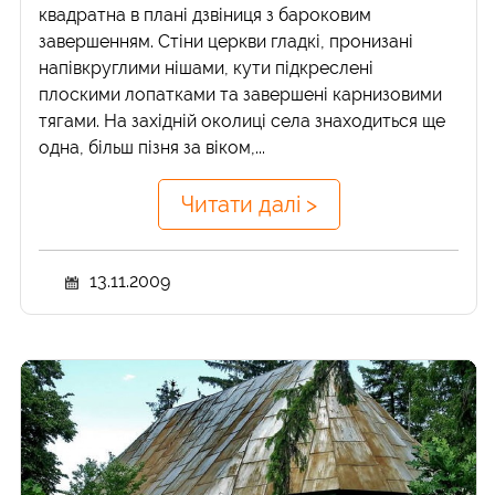
квадратна в плані дзвіниця з бароковим
завершенням. Стіни церкви гладкі, пронизані
напівкруглими нішами, кути підкреслені
плоскими лопатками та завершені карнизовими
тягами. На західній околиці села знаходиться ще
одна, більш пізня за віком,...
Читати далі >
13.11.2009