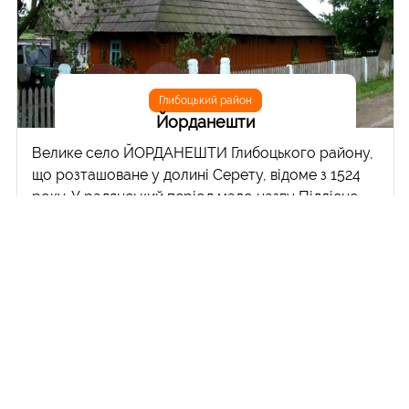
Глибоцький район
Йорданешти
Велике село ЙОРДАНЕШТИ Глибоцького району,
що розташоване у долині Серету, відоме з 1524
року. У радянський період мало назву Підлісне.
Знамените найдовшим підвісним мостом на
Буковині. Ця кладка через Серет, побудована у
2000 році, має довжину 138 метрів. В селі можна
оглянути деревяну хрещату одноверху церкву
святих архангелів Михаїла та Гавриїла (1898 рік)
та симпатичну капличку, зведену у 1997 році в
пам'ять про жертви сталінських репресій.
Читати далі >