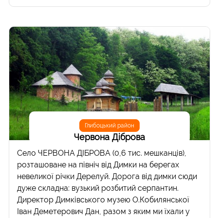
Глибоцький район
Червона Діброва
Село ЧЕРВОНА ДІБРОВА (0,6 тис. мешканців),
розташоване на північ від Димки на берегах
невеликої річки Дерелуй. Дорога від димки сюди
дуже складна: вузький розбитий серпантин.
Директор Димківського музею О.Кобилянської
Іван Деметерович Дан, разом з яким ми їхали у