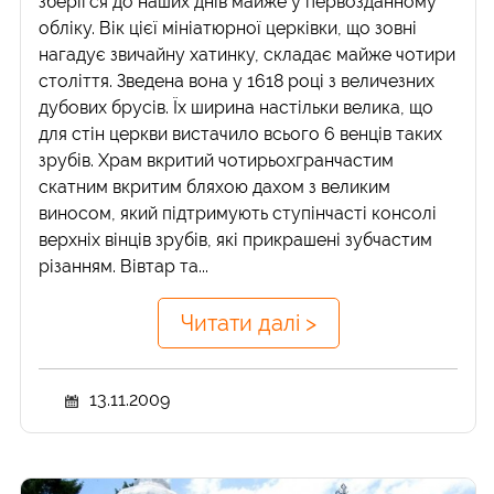
зберігся до наших днів майже у первозданному
обліку. Вік цієї мініатюрної церківки, що зовні
нагадує звичайну хатинку, складає майже чотири
століття. Зведена вона у 1618 році з величезних
дубових брусів. Їх ширина настільки велика, що
для стін церкви вистачило всього 6 венців таких
зрубів. Храм вкритий чотирьохгранчастим
скатним вкритим бляхою дахом з великим
виносом, який підтримують ступінчасті консолі
верхніх вінців зрубів, які прикрашені зубчастим
різанням. Вівтар та...
Читати далі >
13.11.2009