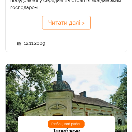
побудованої у середині XV століття молдавським
господарем...
Читати далі >
12.11.2009
Глибоцький район
Тереблече