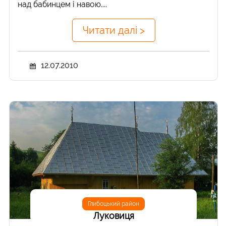
над бабинцем і навою....
Читати далі >
12.07.2010
Глибоцький район
Луковиця