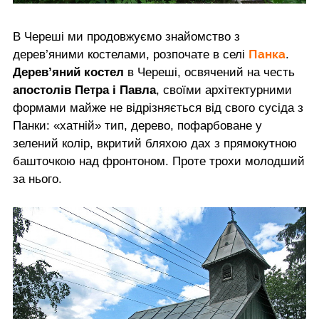
В Череші ми продовжуємо знайомство з
Панка
дерев’яними костелами, розпочате в селі
.
Дерев’яний костел
в Череші, освячений на честь
апостолів Петра і Павла
, своїми архітектурними
формами майже не відрізняється від свого сусіда з
Панки: «хатній» тип, дерево, пофарбоване у
зелений колір, вкритий бляхою дах з прямокутною
башточкою над фронтоном. Проте трохи молодший
за нього.