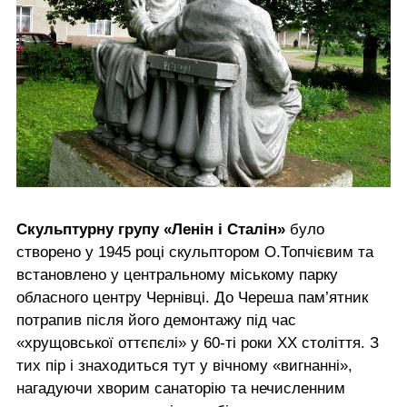
Скульптурну групу «Ленін і Сталін»
було
створено у 1945 році скульптором О.Топчієвим та
встановлено у центральному міському парку
обласного центру Чернівці. До Череша пам’ятник
потрапив після його демонтажу під час
«хрущовської оттєпєлі» у 60-ті роки ХХ століття. З
тих пір і знаходиться тут у вічному «вигнанні»,
нагадуючи хворим санаторію та нечисленним