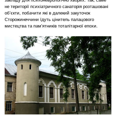
закладу для психоневрологічно хворих. Так, саме
не території психіатричного санаторія розташовані
об’єкти, побачити які в далекий закуточок
Сторожинеччини їдуть цінитель палацового
мистецтва та пам’ятників тоталітарної епохи.