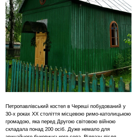
Петропавлівський костел в Череші побудований у
30-х роках ХХ століття місцевою римо-католицькою
громадою, яка перед Другою світовою війною
складала понад 200 осіб. Дуже немало для
звичайного буковинського села. Відразу після