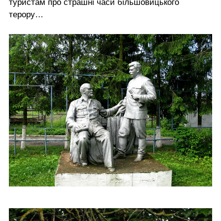
туристам про страшні часи більшовицького
терору…