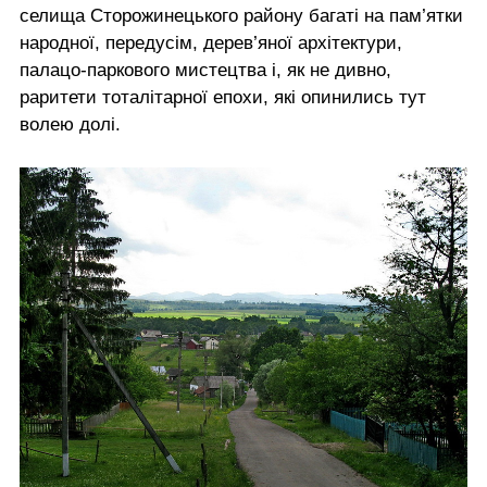
селища Сторожинецького району багаті на пам’ятки
народної, передусім, дерев’яної архітектури,
палацо-паркового мистецтва і, як не дивно,
раритети тоталітарної епохи, які опинились тут
волею долі.