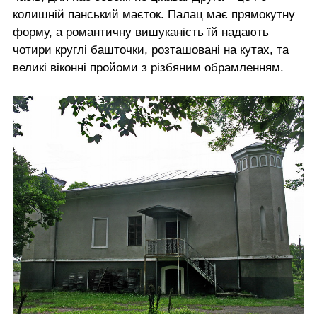
колишній панський маєток. Палац має прямокутну
форму, а романтичну вишуканість їй надають
чотири круглі башточки, розташовані на кутах, та
великі віконні пройоми з різбяним обрамленням.