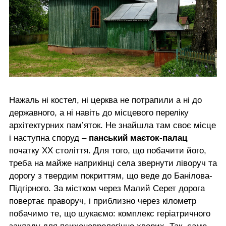
Нажаль ні костел, ні церква не потрапили а ні до
державного, а ні навіть до місцевого переліку
архітектурних пам’яток. Не знайшла там своє місце
і наступна споруд –
панський маєток-палац
початку ХХ століття. Для того, що побачити його,
треба на майже наприкінці села звернути ліворуч та
дорогу з твердим покриттям, що веде до Банілова-
Підгірного. За містком через Малий Серет дорога
повертає праворуч, і приблизно через кілометр
побачимо те, що шукаємо: комплекс геріатричного