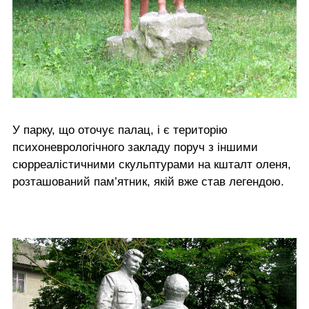
У парку, що оточує палац, і є територію
психоневрологічного закладу поруч з іншими
сюрреалістичними скульптурами на кшталт оленя,
розташований пам’ятник, якій вже став легендою.