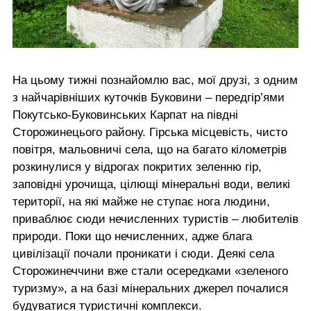
На цьому тижні познайомлю вас, мої друзі, з одним
з найчарівніших куточків Буковини – передгір’ями
Покутсько-Буковинських Карпат на півдні
Сторожинецього району. Гірська місцевість, чисто
повітря, мальовничі села, що на багато кілометрів
розкинулися у відрогах покритих зеленню гір,
заповідні урочища, цілющі мінеральні води, великі
території, на які майже не ступає нога людини,
приваблює сюди нечисленних туристів – любителів
природи. Поки що нечисленних, адже блага
цивілізації почали проникати і сюди. Деякі села
Сторожинеччини вже стали осередками «зеленого
туризму», а на базі мінеральних джерел почалися
будуватися туристичні комплекси.