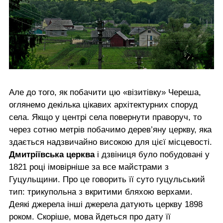
Але до того, як побачити цю «візитівку» Череша,
оглянемо декілька цікавих архітектурних споруд
села. Якщо у центрі села повернути праворуч, то
через сотню метрів побачимо дерев’яну церкву, яка
здається надзвичайно високою для цієї місцевості.
Дмитріївська церква
і дзвіниця було побудовані у
1821 році імовірніше за все майстрами з
Гуцульщини. Про це говорить її суто гуцульський
тип: трикупольна з вкритими бляхою верхами.
Деякі джерела інші джерела датують церкву 1898
роком. Скоріше, мова йдеться про дату її