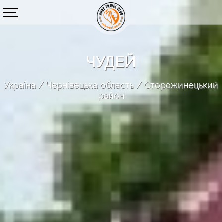
ЧУДЕЙ
Україна
Чернівецька область
Сторожинецький
район