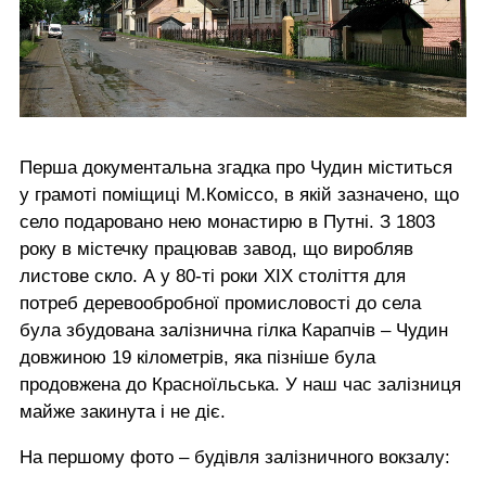
Перша документальна згадка про Чудин міститься
у грамоті поміщиці М.Коміссо, в якій зазначено, що
село подаровано нею монастирю в Путні. З 1803
року в містечку працював завод, що виробляв
листове скло. А у 80-ті роки ХІХ століття для
потреб деревообробної промисловості до села
була збудована залізнична гілка Карапчів – Чудин
довжиною 19 кілометрів, яка пізніше була
продовжена до Красноїльська. У наш час залізниця
майже закинута і не діє.
На першому фото – будівля залізничного вокзалу: