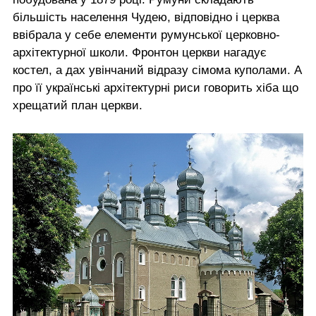
більшість населення Чудею, відповідно і церква
ввібрала у себе елементи румунської церковно-
архітектурної школи. Фронтон церкви нагадує
костел, а дах увінчаний відразу сімома куполами. А
про її українські архітектурні риси говорить хіба що
хрещатий план церкви.