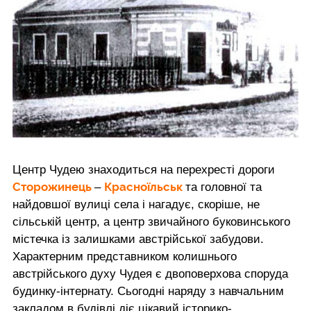
Центр Чудею знаходиться на перехресті дороги
Сторожинець
Красноїльськ
–
та головної та
найдовшої вулиці села і нагадує, скоріше, не
сільській центр, а центр звичайного буковинського
містечка із залишками австрійської забудови.
Характерним представником колишнього
австрійського духу Чудея є двоповерхова споруда
будинку-інтернату. Сьогодні наряду з навчальним
закладом в будівлі діє цікавий історико-