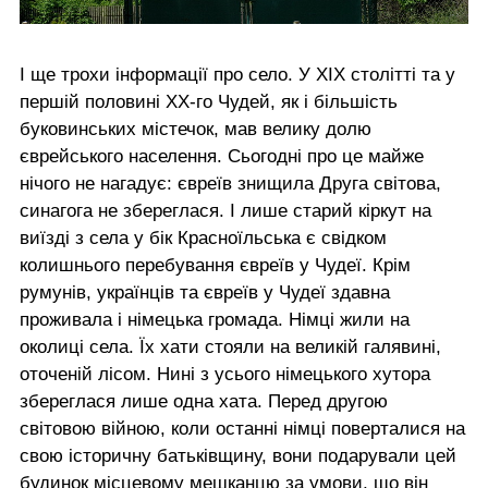
І ще трохи інформації про село. У ХІХ столітті та у
першій половині ХХ-го Чудей, як і більшість
буковинських містечок, мав велику долю
єврейського населення. Сьогодні про це майже
нічого не нагадує: євреїв знищила Друга світова,
синагога не збереглася. І лише старий кіркут на
виїзді з села у бік Красноїльська є свідком
колишнього перебування євреїв у Чудеї. Крім
румунів, українців та євреїв у Чудеї здавна
проживала і німецька громада. Німці жили на
околиці села. Їх хати стояли на великій галявині,
оточеній лісом. Нині з усього німецького хутора
збереглася лише одна хата. Перед другою
світовою війною, коли останні німці поверталися на
свою історичну батьківщину, вони подарували цей
будинок місцевому мешканцю за умови, що він