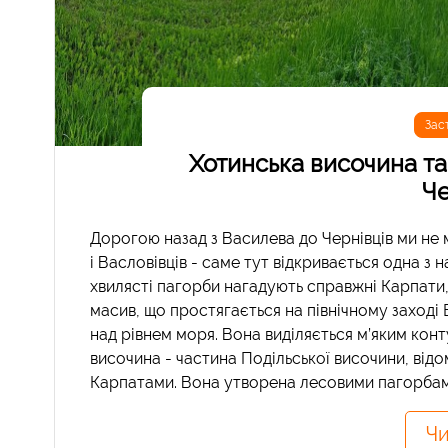
Зас
Хотинська височина та 
Че
Дорогою назад з Василева до Чернівців ми не
і Васловівців - саме тут відкривається одна з
хвилясті пагорби нагадують справжні Карпати,
масив, що простягається на північному заході
над рівнем моря. Вона виділяється м’яким кон
височина - частина Подільської височини, відо
Карпатами. Вона утворена лесовими пагорбами,
Чи