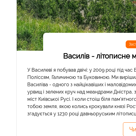
Зас
Василів - літописне 
У Василеві я побував двічі: у 2009 році під час
Поліссям, Галичиною та Буковиною. Ми вирішил
Василіва - одного з найцікавіших і маловідоми
урвищ і зелених круч над меандрами Дністра, з
міст Київської Русі. І коли стоїш біля пам’ятн
тобою земля, якою колись крокували князі Рос
згадується у 1230 році давньоруським літописце
Чи