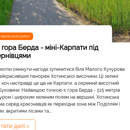
тавнівський район
гора Берда - міні-Карпати під
рнівцями
 могли оминути нагоди зупинитися біля Малого Кучурова
 найкрасивіших панорам Хотинської височини. Ці зелені
 хоч насправді це ще не Карпати, а окремий висотний
 Буковини. Найвищою точкою є гора Берда - 515 метрів
туром і широким зеленим полем на вершині. Хотинська
ма серед краєзнавців як перехідна зона між Поділлям і
 вкритими лісами та...
тати далі >