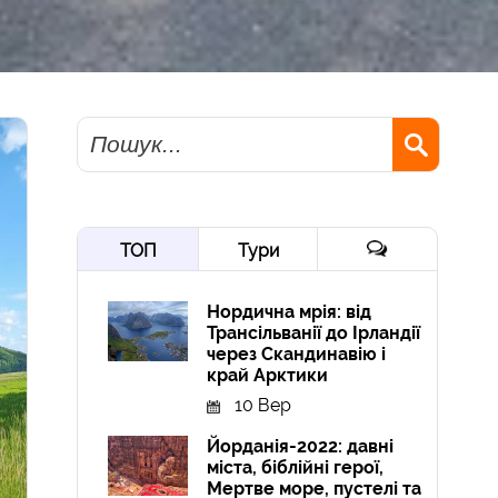
Пошук
ТОП
Тури
Нордична мрія: від
Трансільванії до Ірландії
через Скандинавію і
край Арктики
10 Вер
Йорданія-2022: давні
міста, біблійні герої,
Мертве море, пустелі та