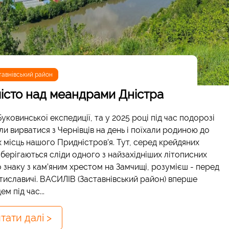
тавнівський район
місто над меандрами Дністра
 Буковинської експедиції, та у 2025 році під час подорозі
и вирватися з Чернівців на день і поїхали родиною до
х місць нашого Придністров’я. Тут, серед крейдяних
берігаються сліди одного з найзахідніших літописних
ого знаку з кам’яним хрестом на Замчищі, розумієш - перед
тиславичі. ВАСИЛІВ (Заставнівський район) вперше
м під час...
тати далі >