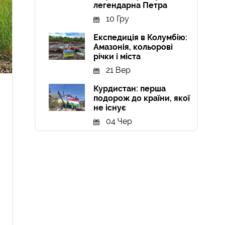
легендарна Петра
10 Гру
Експедиція в Колумбію:
Амазонія, кольорові
річки і міста
21 Вер
Курдистан: перша
подорож до країни, якої
не існує
04 Чер