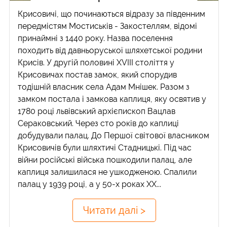
Крисовичі, що починаються відразу за південним
передмістям Мостиськів - Закостеллям, відомі
принаймні з 1440 року. Назва поселення
походить від давньоруської шляхетської родини
Крисів. У другій половині XVIII століття у
Крисовичах постав замок, який спорудив
тодішній власник села Адам Мнішек. Разом з
замком постала і замкова каплиця, яку освятив у
1780 році львівський архієпископ Вацлав
Сераковський. Через сто років до каплиці
добудували палац. До Першої світової власником
Крисовичів були шляхтичі Стадницькі. Під час
війни російські війська пошкодили палац, але
каплиця залишилася не ушкодженою. Спалили
палац у 1939 році, а у 50-х роках ХХ...
Читати далі >