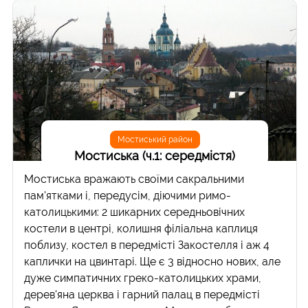
Мостиський район
Мостиська (ч.1: середмістя)
Мостиська вражають своїми сакральними
пам'ятками і, передусім, діючими римо-
католицькими: 2 шикарних середньовічних
костели в центрі, колишня філіальна каплиця
поблизу, костел в передмісті Закостелля і аж 4
каплички на цвинтарі. Ще є 3 відносно нових, але
дуже симпатичних греко-католицьких храми,
дерев'яна церква і гарний палац в передмісті