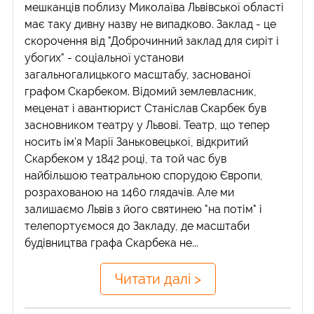
мешканців поблизу Миколаїва Львівської області
має таку дивну назву не випадково. Заклад - це
скорочення від "Доброчинний заклад для сиріт і
убогих" - соціальної установи
загальногалицького масштабу, заснованої
графом Скарбеком. Відомий землевласник,
меценат і авантюрист Станіслав Скарбек був
засновником театру у Львові. Театр, що тепер
носить ім'я Марії Заньковецької, відкритий
Скарбеком у 1842 році, та той час був
найбільшою театральною спорудою Європи,
розрахованою на 1460 глядачів. Але ми
залишаємо Львів з його святинею "на потім" і
телепортуємося до Закладу, де масштаби
будівництва графа Скарбека не...
Читати далі >