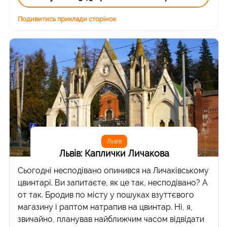
Подивитись приклади сторінок
Львів
Львів: Каплички Личакова
Сьогодні несподівано опинився на Личаківському
цвинтарі. Ви запитаєте, як це так, несподівано? А
от так. Бродив по місту у пошуках взуттєвого
магазину і раптом натрапив на цвинтар. Ні, я,
звичайно, планував найближчим часом відвідати