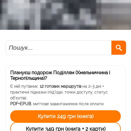
Пошук
Плануєш подорож Поділлям (Хмельниччина і
Тернопільщина)?
Є мій путівник:
12 готових маршрутів
на 2–3 дні +
практичні підказки (під’їзди, точки доступу, статус
об’єктів).
PDF+EPUB
, миттєве завантаження після оплати.
Купити 249 грн (книга)
Купити 349 грн (книга + 2 карти)