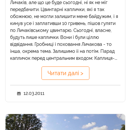
Личаків, але що це буде сьогодні, ні як не міг
передбачити. Цвинтарні каплички, які я так
обожнюю, не могли залишити мене байдужим, і я
кинув усе і заплативши 10 гривень, пішов гуляти
по Личаківському цвинтарю. Сьогодні, власне,
будуть лише каплички. Вони і були ціллю
відвідання. Гробниці і поховання Личакова - то
інша, окрема тема. Залишимо її на потім. Парад
капличок перед центральним входом: Каплиця-...
Читати далі >
12.03.2011