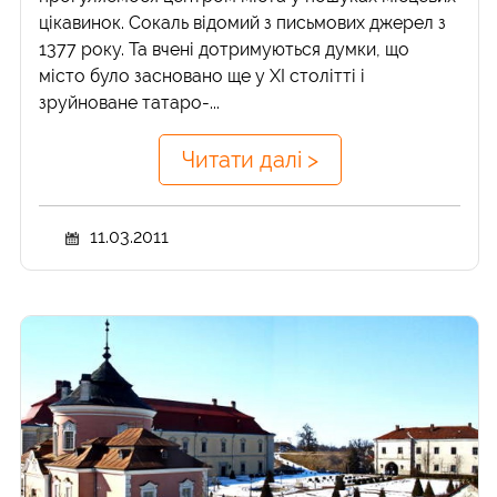
цікавинок. Сокаль відомий з письмових джерел з
1377 року. Та вчені дотримуються думки, що
місто було засновано ще у XI столітті і
зруйноване татаро-...
Читати далі >
11.03.2011