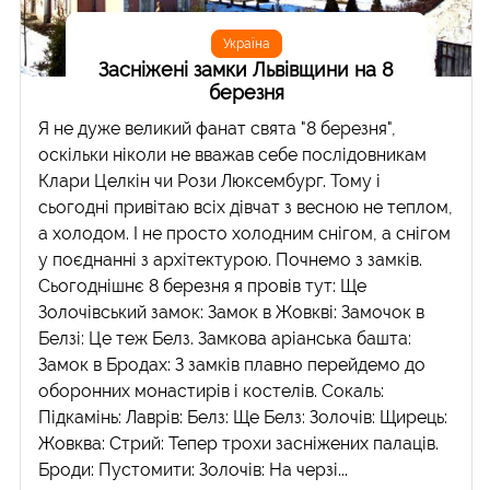
Україна
Засніжені замки Львівщини на 8
березня
Я не дуже великий фанат свята "8 березня",
оскільки ніколи не вважав себе послідовникам
Клари Целкін чи Рози Люксембург. Тому і
сьогодні привітаю всіх дівчат з весною не теплом,
а холодом. І не просто холодним снігом, а снігом
у поєднанні з архітектурою. Почнемо з замків.
Сьогоднішнє 8 березня я провів тут: Ще
Золочівський замок: Замок в Жовкві: Замочок в
Белзі: Це теж Белз. Замкова аріанська башта:
Замок в Бродах: З замків плавно перейдемо до
оборонних монастирів і костелів. Сокаль:
Підкамінь: Лаврів: Белз: Ще Белз: Золочів: Щирець:
Жовква: Стрий: Тепер трохи засніжених палаців.
Броди: Пустомити: Золочів: На черзі...