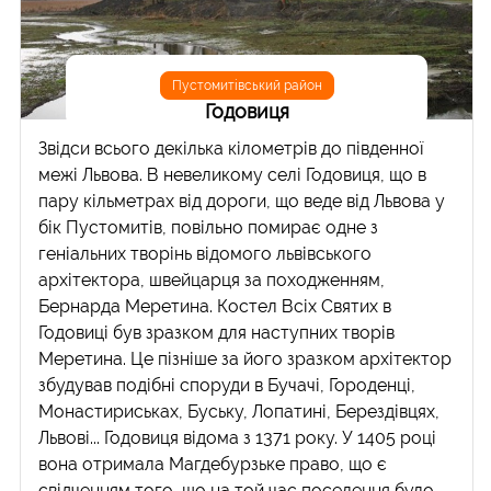
Пустомитівський район
Годовиця
Звідси всього декілька кілометрів до південної
межі Львова. В невеликому селі Годовиця, що в
пару кільметрах від дороги, що веде від Львова у
бік Пустомитів, повільно помирає одне з
геніальних творінь відомого львівського
архітектора, швейцарця за походженням,
Бернарда Меретина. Костел Всіх Святих в
Годовиці був зразком для наступних творів
Меретина. Це пізніше за його зразком архітектор
збудував подібні споруди в Бучачі, Городенці,
Монастириськах, Буську, Лопатині, Берездівцях,
Львові... Годовиця відома з 1371 року. У 1405 році
вона отримала Магдебурзьке право, що є
свідченням того, що на той час поселення було