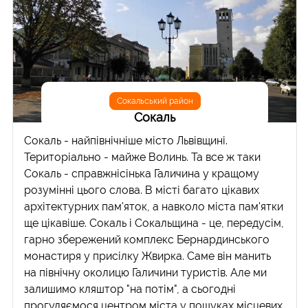
Сокальський район
Сокаль
Сокаль - найпівнічніше місто Львівщині.
Територіально - майже Волинь. Та все ж таки
Сокаль - справжнісінька Галичина у кращому
розумінні цього слова. В місті багато цікавих
архітектурних пам'яток, а навколо міста пам'ятки
ще цікавіше. Сокаль і Сокальщина - це, передусім,
гарно збережений комплекс Бернардинського
монастиря у присілку Жвирка. Саме він манить
на північну околицю Галичини туристів. Але ми
залишимо кляштор "на потім", а сьогодні
прогуляємося центром міста у пошуках місцевих