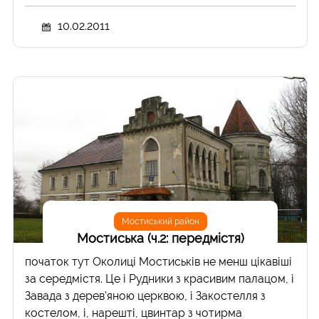
10.02.2011
Мостиський район
Мостиська (ч.2: передмістя)
початок тут Околиці Мостиськів не менш цікавіші
за середмістя. Це і Рудники з красивим палацом, і
Завада з дерев'яною церквою, і Закостелля з
костелом, і, нарешті, цвинтар з чотирма