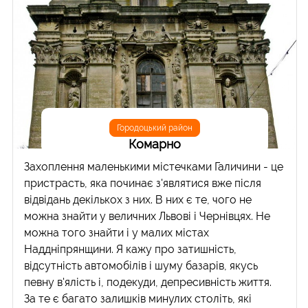
Городоцький район
Комарно
Захоплення маленькими містечками Галичини - це
пристрасть, яка починає з'являтися вже після
відвідань декількох з них. В них є те, чого не
можна знайти у величних Львові і Чернівцях. Не
можна того знайти і у малих містах
Наддніпрянщини. Я кажу про затишність,
відсутність автомобілів і шуму базарів, якусь
певну в'ялість і, подекуди, депресивність життя.
За те є багато залишків минулих століть, які