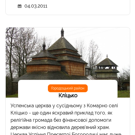
04.03.2011
Городоцький район
Кліцько
Успенська церква у сусідньому з Комарно селі
Кліцько - ще один яскравий приклад того, як
релігійна громада без фінансової допомоги
держави якісно відновила дерев'яний храм.
Церква Успіння Пресвятої Богородиці має дуже