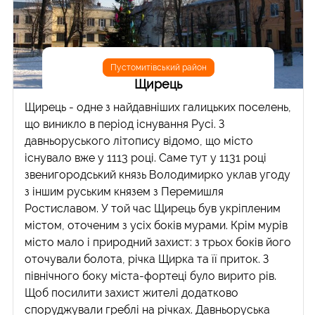
Пустомитівський район
Щирець
Щирець - одне з найдавніших галицьких поселень,
що виникло в період існування Русі. З
давньоруського літопису відомо, що місто
існувало вже у 1113 році. Саме тут у 1131 році
звенигородський князь Володимирко уклав угоду
з іншим руським князем з Перемишля
Ростиславом. У той час Щирець був укріпленим
містом, оточеним з усіх боків мурами. Крім мурів
місто мало і природний захист: з трьох боків його
оточували болота, річка Щирка та її приток. З
північного боку міста-фортеці було вирито рів.
Щоб посилити захист жителі додатково
споруджували греблі на річках. Давньоруська