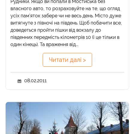
Рудники. Якщо ви попали в Мостиська без
власного авто, то розраховуйте на те, що огляд
усіх пам'яток забере чи не весь день. Місто дуже
витягнуте з півночі на південь. Щоб побачити все,
доведеться пройти пішки від вокзалу до
південних передмість кілометрів 10 (і це тільки в
один кінець). Та враження від...
Читати далі >
08.02.2011