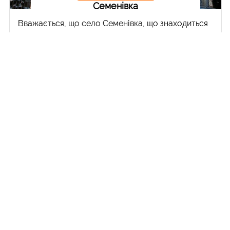
Семенівка
Вважається, що село Семенівка, що знаходиться
між Пустомитами та Щирцем, засноване у 1397
році. Неподалік села є залізнична зупинка з
однойменною назвою. Основна дорога зі Львова
на Щирець проходить трохи осторонь села, але
час від часу маршрутки через Семенівну
курсують. Але ми йшли сюди пішки з Пустомитів.
Вказівник у центрі Пустомитів «Семенівна – 1»
нахабно бреше: звідси до села мінімум 4
кілометри, а основної пам’ятки – костелу Св.
Мартина, всі 7. Але село з його пам’ятками варте
того, щоб пройти цей шлях. Перший костел у
Семенівці постав у 1460 році разом із
заснуванням римо-католицької парафії. У 1532
році храм став філією парафії в...
Читати далі >