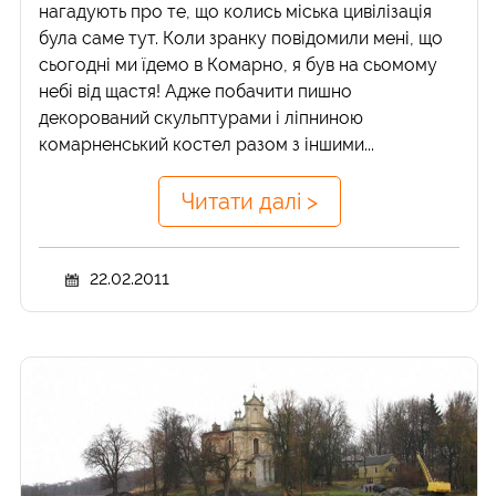
нагадують про те, що колись міська цивілізація
була саме тут. Коли зранку повідомили мені, що
сьогодні ми їдемо в Комарно, я був на сьомому
небі від щастя! Адже побачити пишно
декорований скульптурами і ліпниною
комарненський костел разом з іншими...
Читати далі >
22.02.2011