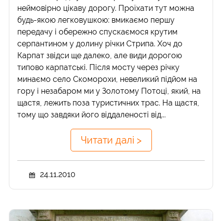
неймовірно цікаву дорогу. Проїхати тут можна
будь-якою легковушкою: вмикаємо першу
передачу і обережно спускаємося крутим
серпантином у долину річки Стрипа. Хоч до
Карпат звідси ще далеко, але види дорогою
типово карпатські. Після мосту через річку
минаємо село Скоморохи, невеликий підйом на
гору і незабаром ми у Золотому Потоці, який, на
щастя, лежить поза туристичних трас. На щастя,
тому що завдяки його віддаленості від...
Читати далі >
24.11.2010