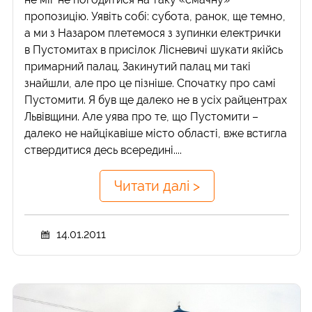
пропозицію. Уявіть собі: субота, ранок, ще темно,
а ми з Назаром плетемося з зупинки електрички
в Пустомитах в присілок Лісневичі шукати якійсь
примарний палац. Закинутий палац ми такі
знайшли, але про це пізніше. Спочатку про самі
Пустомити. Я був ще далеко не в усіх райцентрах
Львівщини. Але уява про те, що Пустомити –
далеко не найцікавіше місто області, вже встигла
ствердитися десь всередині....
Читати далі >
14.01.2011