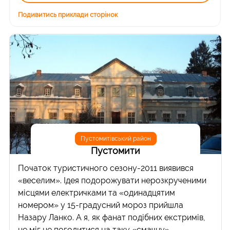
Подивитись приклади сторінок
Пустомитівський район
Пустомити
Початок туристичного сезону-2011 виявився
«веселим». Ідея подорожувати нерозкрученими
місцями електричками та «одинадцятим
номером» у 15-градусний мороз прийшла
Назару Ланко. А я, як фанат подібних екстримів,
не міг не погодитися на таку «смачну»