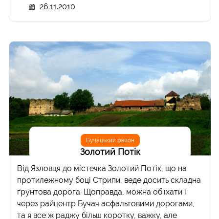
26.11.2010
Бучацький район
Золотий Потік
Від Язловця до містечка Золотий Потік, що на
протилежному боці Стрипи, веде досить складна
ґрунтова дорога. Щоправда, можна об’їхати і
через райцентр Бучач асфальтовими дорогами,
та я все ж раджу більш коротку, важку, але