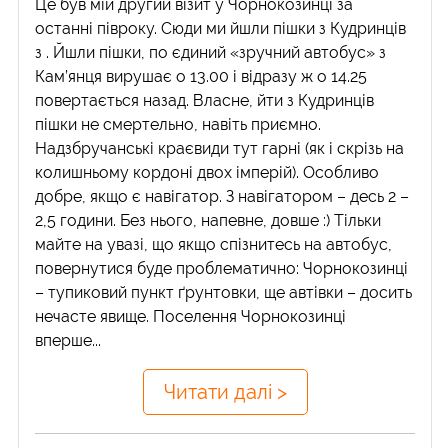
Це був мій другий візит у Чорнокозинці за
останні півроку. Сюди ми йшли пішки з Кудринців
з . Йшли пішки, по єдиний «зручний автобус» з
Кам’янця вирушає о 13.00 і відразу ж о 14.25
повертається назад. Власне, йти з Кудринців
пішки не смертельно, навіть приємно.
Надзбручанські краєвиди тут гарні (як і скрізь на
колишньому кордоні двох імперій). Особливо
добре, якщо є навігатор. З навігатором – десь 2 –
2,5 години. Без нього, напевне, довше :) Тільки
майте на увазі, що якщо спізнитесь на автобус,
повернутися буде проблематично: Чорнокозинці
– тупиковий пункт ґрунтовки, ще автівки – досить
нечасте явище. Поселення Чорнокозинці
вперше...
Читати далі >