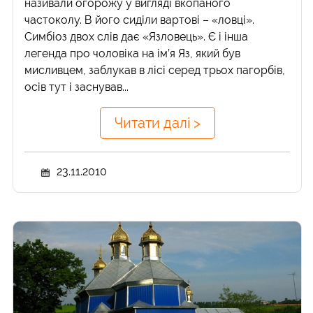
називали огорожу у вигляді вкопаного
частоколу. В його сиділи вартові – «ловці».
Симбіоз двох слів дає «Язловець». Є і інша
легенда про чоловіка на ім’я Яз, який був
мисливцем, заблукав в лісі серед трьох пагорбів,
осів тут і заснував...
Читати далі >
23.11.2010