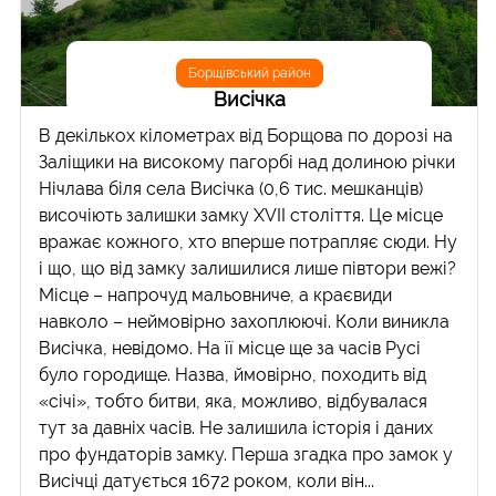
Борщівський район
Висічка
В декількох кілометрах від Борщова по дорозі на
Заліщики на високому пагорбі над долиною річки
Нічлава біля села Висічка (0,6 тис. мешканців)
височіють залишки замку XVII століття. Це місце
вражає кожного, хто вперше потрапляє сюди. Ну
і що, що від замку залишилися лише півтори вежі?
Місце – напрочуд мальовниче, а краєвиди
навколо – неймовірно захоплюючі. Коли виникла
Висічка, невідомо. На її місце ще за часів Русі
було городище. Назва, ймовірно, походить від
«січі», тобто битви, яка, можливо, відбувалася
тут за давніх часів. Не залишила історія і даних
про фундаторів замку. Перша згадка про замок у
Висічці датується 1672 роком, коли він...