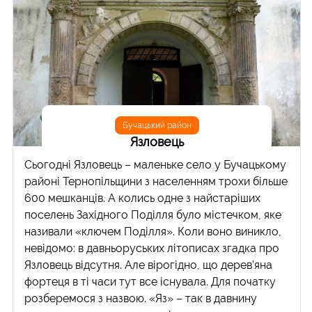
Бучацький район
Язловець
Сьогодні Язловець – маленьке село у Бучацькому
районі Тернопільщини з населенням трохи більше
600 мешканців. А колись одне з найстаріших
поселень Західного Поділля було містечком, яке
називали «ключем Поділля». Коли воно виникло,
невідомо: в давньоруських літописах згадка про
Язловець відсутня. Але вірогідно, що дерев’яна
фортеця в ті часи тут все існувала. Для початку
розберемося з назвою. «Яз» – так в давнину