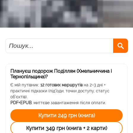
Пошук
Плануєш подорож Поділлям (Хмельниччина і
Тернопільщина)?
Є мій путівник:
12 готових маршрутів
на 2–3 дні +
практичні підказки (під’їзди, точки доступу, статус
об’єктів).
PDF+EPUB
, миттєве завантаження після оплати.
Купити 249 грн (книга)
Купити 349 грн (книга + 2 карти)