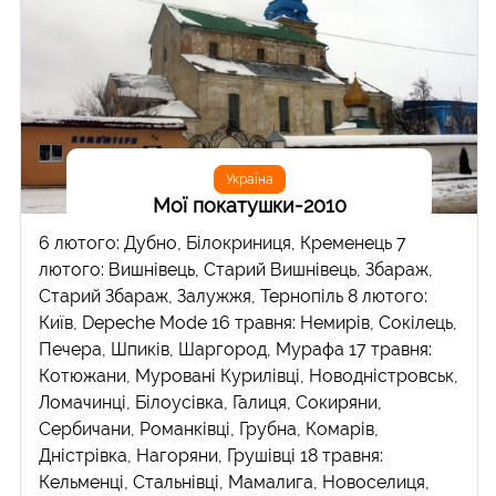
Україна
Мої покатушки-2010
6 лютого: Дубно, Білокриниця, Кременець 7
лютого: Вишнівець, Старий Вишнівець, Збараж,
Старий Збараж, Залужжя, Тернопіль 8 лютого:
Київ, Depeche Mode 16 травня: Немирів, Сокілець,
Печера, Шпиків, Шаргород, Мурафа 17 травня:
Котюжани, Муровані Курилівці, Новодністровськ,
Ломачинці, Білоусівка, Галиця, Сокиряни,
Сербичани, Романківці, Грубна, Комарів,
Дністрівка, Нагоряни, Грушівці 18 травня:
Кельменці, Стальнівці, Мамалига, Новоселиця,