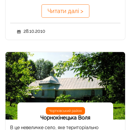
Читати далі >
28.10.2010
Чортківський район
Чорнокінецька Воля
В це невеличке село, яке територіально