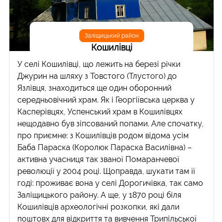
Заліщицький район
Кошилівці
У селі Кошилівці, що лежить на березі річки
Джурин на шляху з Товстого (Тлустого) до
Язлівця, знаходиться ще один оборонний
середньовічний храм. Як і Георгіївська церква у
Касперівцях, Успенський храм в Кошилівцях
нещодавно був зіпсований попами. Але спочатку,
про приємне: з Кошилівців родом відома усім
Баба Параска (Королюк Параска Василівна) –
активна учасниця так званої Помаранчевої
революції у 2004 році. Щоправда, шукати там її
годі: проживає вона у селі Дорогичівка, так само
Заліщицького району. А ще, у 1870 році біля
Кошилівців археологічні розкопки, які дали
поштовх для відкриття та вивчення Трипільської