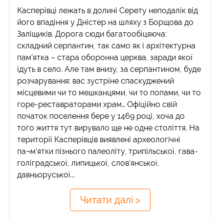
Касперівці лежать в долині Серету неподалік від
його впадіння у Дністер на шляху з Борщова до
Заліщиків. Дорога сюди багатообіцяюча:
складний серпантин, так само як і архітектурна
пам’ятка – стара оборонна церква, заради якої
їдуть в село. Але там внизу, за серпантином, буде
розчарування: вас зустріне спаскуджений
місцевими чи то мешканцями, чи то попами, чи то
горе-реставраторами храм… Офіційно свій
початок поселення бере у 1469 році, хоча до
того життя тут вирувало ще не одне століття. На
території Касперівців виявлені археологічні
па¬м'ятки пізнього палеоліту, трипільської, гава-
голіградської, липицької, слов'янської,
давньоруської...
Читати далі >