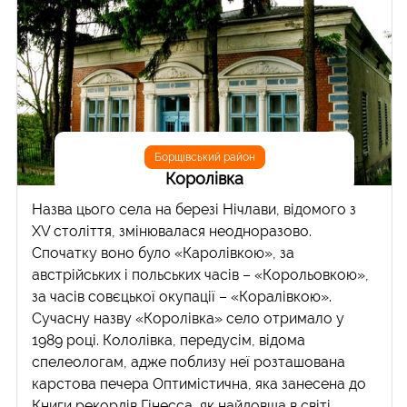
Борщівський район
Королівка
Назва цього села на березі Нічлави, відомого з
XV століття, змінювалася неодноразово.
Спочатку воно було «Каролівкою», за
австрійських і польських часів – «Корольовкою»,
за часів совєцької окупації – «Коралівкою».
Сучасну назву «Королівка» село отримало у
1989 році. Кололівка, передусім, відома
спелеологам, адже поблизу неї розташована
карстова печера Оптимістична, яка занесена до
Книги рекордів Гінесса, як найдовша в світі