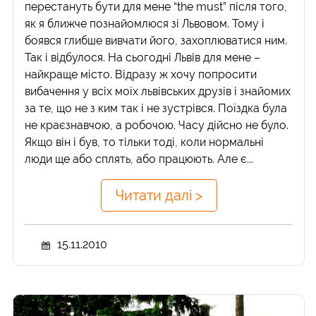
перестануть бути для мене “the must” після того,
як я ближче познайомлюся зі Львовом. Тому і
боявся глибше вивчати його, захоплюватися ним.
Так і відбулося. На сьогодні Львів для мене –
найкраще місто. Відразу ж хочу попросити
вибачення у всіх моїх львівських друзів і знайомих
за те, що не з ким так і не зустрівся. Поїздка була
не краєзнавчою, а робочою. Часу дійсно не було.
Якщо він і був, то тільки тоді, коли нормальні
люди ще або сплять, або працюють. Але є...
Читати далі >
15.11.2010