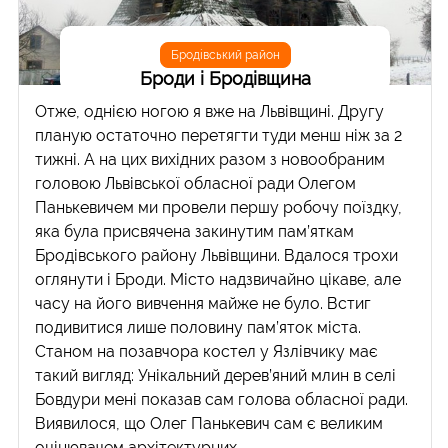
Бродівський район
Броди і Бродівщина
Отже, однією ногою я вже на Львівщині. Другу
планую остаточно перетягти туди менш ніж за 2
тижні. А на цих вихідних разом з новообраним
головою Львівської обласної ради Олегом
Панькевичем ми провели першу робочу поїздку,
яка була присвячена закинутим пам’яткам
Бродівського району Львівщини. Вдалося трохи
оглянути і Броди. Місто надзвичайно цікаве, але
часу на його вивчення майже не було. Встиг
подивитися лише половину пам’яток міста.
Станом на позавчора костел у Язлівчику має
такий вигляд: Унікальний дерев’яний млин в селі
Бовдури мені показав сам голова обласної ради.
Виявилося, що Олег Панькевич сам є великим
оцінювачем архітектурних...