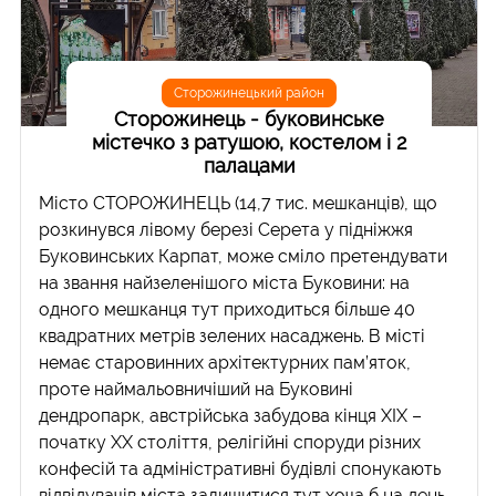
Сторожинецький район
Сторожинець - буковинське
містечко з ратушою, костелом і 2
палацами
Місто СТОРОЖИНЕЦЬ (14,7 тис. мешканців), що
розкинувся лівому березі Серета у підніжжя
Буковинських Карпат, може сміло претендувати
на звання найзеленішого міста Буковини: на
одного мешканця тут приходиться більше 40
квадратних метрів зелених насаджень. В місті
немає старовинних архітектурних пам’яток,
проте наймальовничіший на Буковині
дендропарк, австрійська забудова кінця ХІХ –
початку ХХ століття, релігійні споруди різних
конфесій та адміністративні будівлі спонукають
відвідувачів міста залишитися тут хоча б на день.