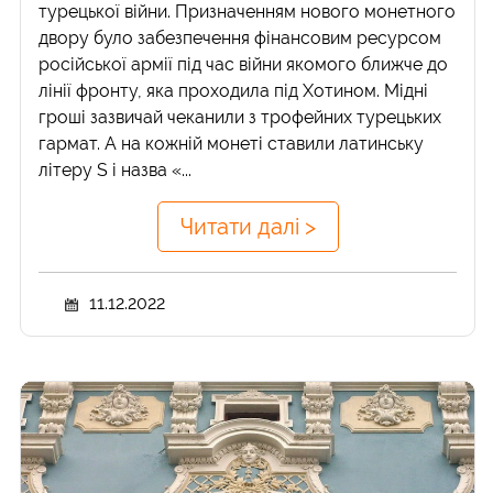
турецької війни. Призначенням нового монетного
двору було забезпечення фінансовим ресурсом
російської армії під час війни якомого ближче до
лінії фронту, яка проходила під Хотином. Мідні
гроші зазвичай чеканили з трофейних турецьких
гармат. А на кожній монеті ставили латинську
літеру S і назва «...
Читати далі >
11.12.2022