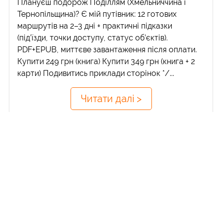
Плануєш подорож Поділлям (Хмельниччина і
Тернопільщина)? Є мій путівник: 12 готових
маршрутів на 2–3 дні + практичні підказки
(під’їзди, точки доступу, статус об’єктів).
PDF+EPUB, миттєве завантаження після оплати.
Купити 249 грн (книга) Купити 349 грн (книга + 2
карти) Подивитись приклади сторінок */...
Читати далі >
28.09.2022
Сторінки
«
‹
1
2
3
4
5
6
7
8
9
…
›
»