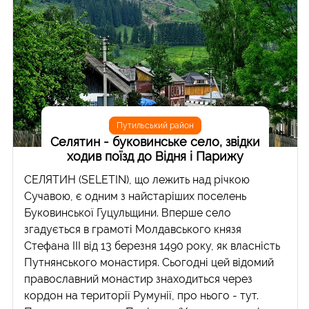
Путильський район
Селятин - буковинське село, звідки
ходив поїзд до Відня і Парижу
СЕЛЯТИН (SELETIN), що лежить над річкою
Сучавою, є одним з найстаріших поселень
Буковинської Гуцульщини. Вперше село
згадується в грамоті Молдавського князя
Стефана ІІІ від 13 березня 1490 року, як власність
Путнянського монастиря. Сьогодні цей відомий
православний монастир знаходиться через
кордон на території Румунії, про нього - тут.