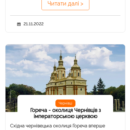
Читати далі >
21.11.2022
Чернівці
Гореча - околиця Чернівців з
імператорською церквою
Східна чернівецька околиця Гореча вперше