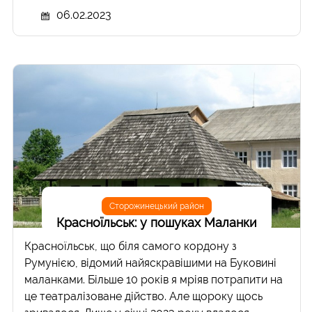
06.02.2023
Сторожинецький район
Красноїльськ: у пошуках Маланки
Красноїльськ, що біля самого кордону з
Румунією, відомий найяскравішими на Буковині
маланками. Більше 10 років я мріяв потрапити на
це театралізоване дійство. Але щороку щось