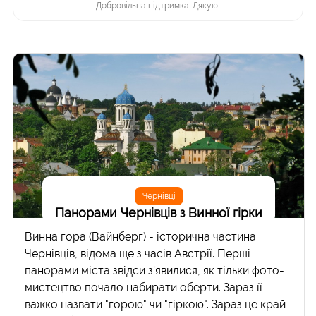
Добровільна підтримка. Дякую!
Чернівці
Панорами Чернівців з Винної гірки
Винна гора (Вайнберг) - історична частина
Чернівців, відома ще з часів Австрії. Перші
панорами міста звідси з'явилися, як тільки фото-
мистецтво почало набирати оберти. Зараз її
важко назвати "горою" чи "гіркою". Зараз це край