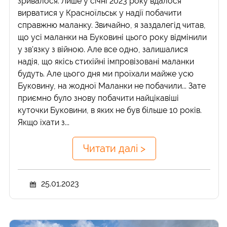
зривалося. Лише у січні 2023 року вдалося
вирватися у Красноїльськ у надії побачити
справжню маланку. Звичайно, я заздалегід читав,
що усі маланки на Буковині цього року відмінили
у зв'язку з війною. Але все одно, залишалися
надія, що якісь стихійні імпровізовані маланки
будуть. Але цього дня ми проїхали майже усю
Буковину, на жодної Маланки не побачили... Зате
приємно було знову побачити найцікавіші
куточки Буковини, в яких не був більше 10 років.
Якщо їхати з...
Читати далі >
25.01.2023