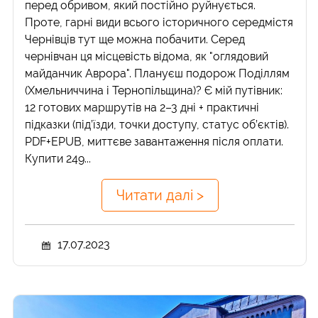
перед обривом, який постійно руйнується.
Проте, гарні види всього історичного середмістя
Чернівців тут ще можна побачити. Серед
чернівчан ця місцевість відома, як "оглядовий
майданчик Аврора". Плануєш подорож Поділлям
(Хмельниччина і Тернопільщина)? Є мій путівник:
12 готових маршрутів на 2–3 дні + практичні
підказки (під’їзди, точки доступу, статус об’єктів).
PDF+EPUB, миттєве завантаження після оплати.
Купити 249...
Читати далі >
17.07.2023