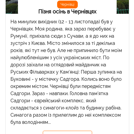
Чернівці
Пізня осінь в Чернівцях
На минулих вихідних (12 - 13 листопада) був у
Чернівцях. Моя родина, яка зараз перебуває у
Румунії, приїхала сюди з Сучави, а я до них на
зустріч з Києва. Місто змінилося за ті декілька
років, які тут не був. Але не припинило бути моїм
найулюбленішим з усіх українських міст. По
дорозі заїхали на оглядовий майданчик на
Руських Фільварках у Кам'янці: Перша зупинка на
Буковині - у містечку Садгора. Колись воно було
окремим містом. Чернівці були передмістям
Садгори. Зараз - навпаки. Головна пам'ятка
Садгори - єврейський комплекс, який
складається з синагоги-клойз та будинку рабіна.
Синагога разом із прилеглим до неї комплексом
була володінням...