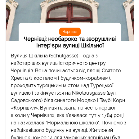
Чернівці
Чернівці: необароко та зворушливі
інтер'єри вулиці Шкільної
Вулиця Шкільна (Schulgasse) - одна з
найстаріших вулиць історичного центру
Чернівців. Вона починається від площі Святого
Хреста (з костелом і будинком-кораблем),
проходить турецьким містом над Турецької
вулицею і закінчується на Nikolausgasse (вул.
Садовського) біля синагоги Мордко і Таубі Корн
«Корншил». Вулиця названа на честь першої
школи у Чернівцях, яка з'явилася тут у 1784 році
на називалася "Нормальною школою". Почнемо з
найцікавішого будинку на вулиці. Житловий
будинок номер 14 для заможних чернівчан був