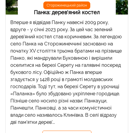
Сторожинецький район
Панка: дерев'яний костел
Вперше я відвідав Панку навесні 2009 року,
вдруге - у січні 2023 року. За цей час зелений
дерев'яний костел став коричневим. За легендою
село Панка на Сторожинеччині засновано на
початку XV століття трьома братами на прізвище
Панко, які мандрували Буковиною і вирішили
оселитися на березі Серету на галявині посеред
букового лісу. Офіційно ж Панка вперше
згадується у 1428 році в грамоті молдавських
господарів. Тоді тут, на березі Серету в урочищі
«Паланка» було збудовано укріплене городище.
Пізніше село носило різні назви: Панкауци,
Панчешти, Панковці, а за часи комуністичної
влади село називалось Клинівка. В селі відразу
дві пам’ятки дерев’...