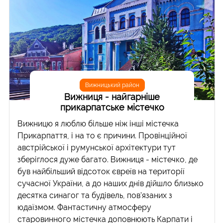
Вижницький район
Вижниця - найгарніше
прикарпатське містечко
Вижницю я люблю більше ніж інші містечка
Прикарпаття, і на то є причини. Провінційної
австрійської і румунської архітектури тут
зберіглося дуже багато. Вижниця - містечко, де
був найбільший відсоток євреїв на території
сучасної України, а до наших днів дійшло близько
десятка синагог та будівель, пов'язаних з
юдаїзмом. Фантастичну атмосферу
старовинного містечка доповнюють Карпати і