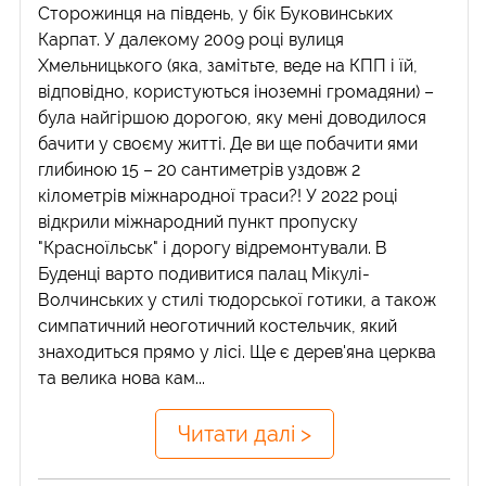
Сторожинця на південь, у бік Буковинських
Карпат. У далекому 2009 році вулиця
Хмельницького (яка, замітьте, веде на КПП і їй,
відповідно, користуються іноземні громадяни) –
була найгіршою дорогою, яку мені доводилося
бачити у своєму житті. Де ви ще побачити ями
глибиною 15 – 20 сантиметрів уздовж 2
кілометрів міжнародної траси?! У 2022 році
відкрили міжнародний пункт пропуску
"Красноїльськ" і дорогу відремонтували. В
Буденці варто подивитися палац Мікулі-
Волчинських у стилі тюдорської готики, а також
симпатичний неоготичний костельчик, який
знаходиться прямо у лісі. Ще є дерев'яна церква
та велика нова кам...
Читати далі >