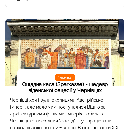
Чернівці
Ощадна каса (Sparkasse) - шедевр
віденської сецесії у Чернівцях
Чернівці хоч і були околицями Австрійської
імперії, але мало чим поступалися Відню за
архітектурними фішками. Імперія робила з
Чернівців свій східний "фасад" і тут працювали
найкращі архітектори Європи. В останні роки ХІХ