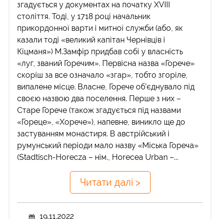
згадується у документах на початку XVIII
століття. Тоді, у 1718 році начальник
прикордонної варти і митної служби (або, як
казали тоді «великий капітан Чернівців і
Кіцманя») М.Замфір придбав собі у власність
«луг, званий Горечим». Первісна назва «Горече»
скоріш за все означало «згар», тобто згоріле,
випалене місце. Власне, Горече об’єднувало під
своєю назвою два поселення. Перше з них –
Старе Горече (також згадується під назвами
«Гореце», «Хорече»), напевне, виникло ще до
застуванням монастиря. В австрійський і
румунський періоди мало назву «Міська Гореча»
(Stadtisch-Horecza – нім., Horecea Urban –...
Читати далі >
19.11.2022