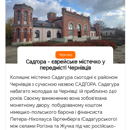
Чернівці
Садгора - єврейське містечко у
передмісті Чернівців
Колишнє містечко Садагура сьогодні є районом
Чернівців з сучасною назвою САДГОРА. Садагура
набагато молодша за Чернівці: їй приблизно 240
років. Своєму виникненню вона зобов’язана
монетному двору, побудованому коштом
німецько-польського барона і фінансиста
Петера-Ніколауса Гартенберга (Садагурського)
між селами Рогізна та Жучка під час російсько-