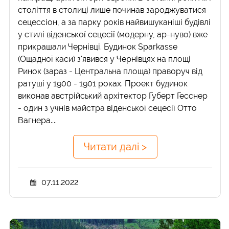
століття в столиці лише починав зароджуватися
сецессіон, а за парку років найвишуканіші будівлі
у стилі віденської сецесії (модерну, ар-нуво) вже
прикрашали Чернівці. Будинок Sparkasse
(Ощадної каси) з'явився у Чернівцях на площі
Ринок (зараз - Центральна площа) праворуч від
ратуші у 1900 - 1901 роках. Проект будинок
виконав австрійський архітектор Губерт Гесснер
- один з учнів майстра віденської сецесії Отто
Вагнера....
Читати далі >
07.11.2022