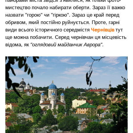
панорами міста звідси з'явилися, як тільки фото-
мистецтво почало набирати оберти. Зараз її важко
назвати "горою" чи "гіркою". Зараз це край перед
обривом, який постійно руйнується. Проте, гарні
Чернівців
види всього історичного середмістя
тут
ще можна побачити. Серед чернівчан ця місцевість
відома, як
"оглядовий майданчик Аврора"
.