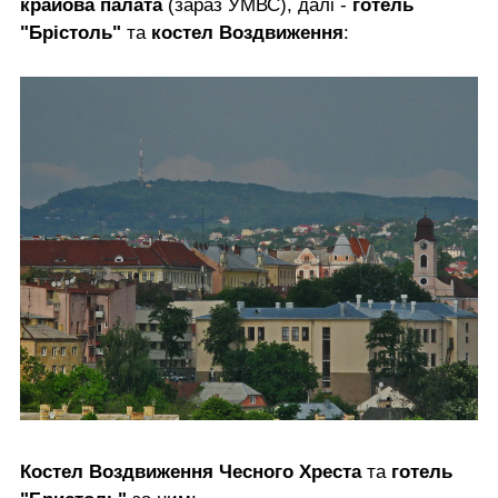
крайова палата
(зараз УМВС), далі -
готель
"Брістоль"
та
костел Воздвиження
:
Костел Воздвиження Чесного Хреста
та
готель