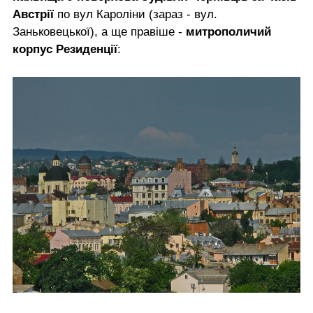
Австрії
по вул Кароліни (зараз - вул.
Заньковецької), а ще правіше -
митрополичий
корпус Резиденції
: