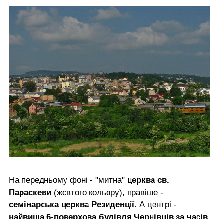
На передньому фоні - "митна"
церква св.
Параскеви
(жовтого кольору), правіше -
семінарська церква Резиденції
. А центрі -
найвища 6-поверхова будівля Чернівців за часів