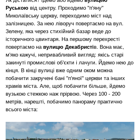
Як дістатися? Їдемо або йдемо
вулицею
Руською
від центру. Проходимо "п'яну"
Миколаївську церкву, переходимо міст над
залізницею. За нею ліворуч повертаємо на вул.
Зелену, яка через стихійний базар веде до
історичного цвинтаря. На першому перехресті
повертаємо на
вулицю Декабристі
в. Вона має,
м'яко кажучі, непривабливий вигляд: якісь старі
закинуті промислові об'єкти і лачуги. Йдемо нею до
кінця. В кінці вулиці вже одним оком можна
побачити закручені бані "п'яної" церкви та інших
храмів міста. Але, щоб побачити більше, йдемо
вузькою стежкою наж прірвою. Через 100 - 200
метрів, нарешті, побачимо панораму практично
всього міста: