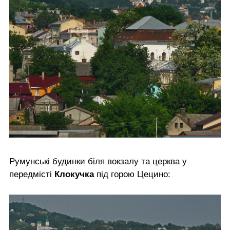
Румунські будинки біля вокзалу та церква у
передмісті
Клокучка
під горою Цецино: