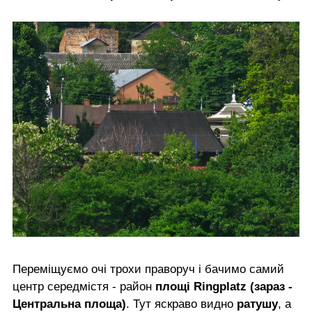
Переміщуємо очі трохи праворуч і бачимо самий
центр середмістя - район
площі Ringplatz (зараз -
Центральна площа)
. Тут яскраво видно
ратушу
, а