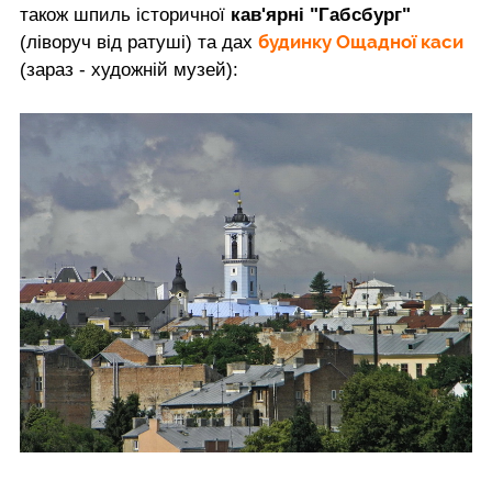
також шпиль історичної
кав'ярні "Габсбург"
будинку Ощадної каси
(ліворуч від ратуші) та дах
(зараз - художній музей):