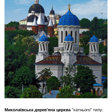
Миколаївська дерев'яна церква
"хатнього" типу: