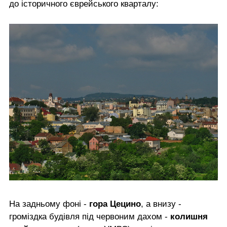
до історичного єврейського кварталу:
На задньому фоні -
гора Цецино
, а внизу -
громіздка будівля під червоним дахом -
колишня