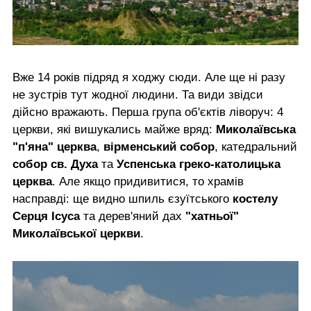
Вже 14 років підряд я ходжу сюди. Але ще ні разу
не зустрів тут жодної людини. Та види звідси
дійсно вражають. Перша група об'єктів ліворуч: 4
церкви, які вишукались майже вряд:
Миколаївська
"п'яна" церква
,
вірменський собор
, катедральний
собор св. Духа
та
Успенська греко-католицька
церква
. Але якщо придивитися, то храмів
насправді: ще видно шпиль єзуїтського
костелу
Серця Ісуса
та дерев'яний дах
"хатньої"
Миколаївської церкви
.