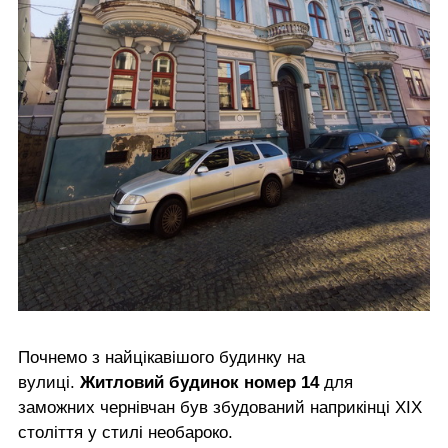
Почнемо з найцікавішого будинку на
вулиці.
Житловий будинок номер 14
для
заможних чернівчан був збудований наприкінці ХІХ
століття у стилі необароко.