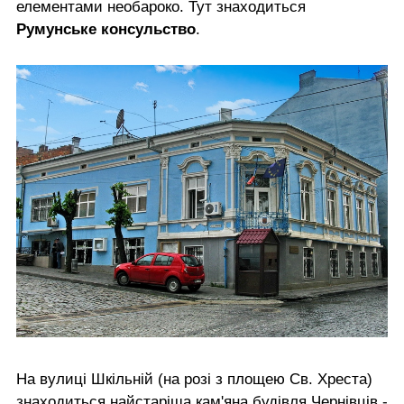
елементами необароко. Тут знаходиться
Румунське консульство
.
На вулиці Шкільній (на розі з площею Св. Хреста)
знаходиться найстаріша кам'яна будівля Чернівців -