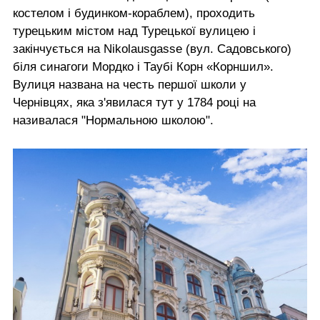
костелом і будинком-кораблем), проходить
турецьким містом над Турецької вулицею і
закінчується на Nikolausgasse (вул. Садовського)
біля синагоги Мордко і Таубі Корн «Корншил».
Вулиця названа на честь першої школи у
Чернівцях, яка з'явилася тут у 1784 році на
називалася "Нормальною школою".