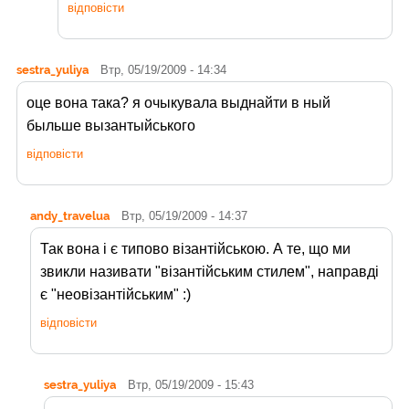
відповісти
sestra_yuliya
Втр, 05/19/2009 - 14:34
оце вона така? я очыкувала выднайти в ный
быльше вызантыйського
відповісти
andy_travelua
Втр, 05/19/2009 - 14:37
Так вона і є типово візантійською. А те, що ми
звикли називати "візантійським стилем", направді
є "неовізантійським" :)
відповісти
sestra_yuliya
Втр, 05/19/2009 - 15:43