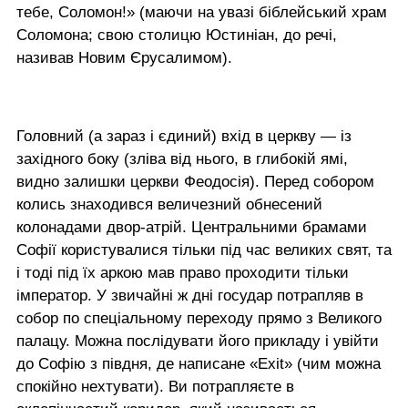
тебе, Соломон!» (маючи на увазі біблейський храм
Соломона; свою столицю Юстиніан, до речі,
називав Новим Єрусалимом).
Головний (а зараз і єдиний) вхід в церкву — із
західного боку (зліва від нього, в глибокій ямі,
видно залишки церкви Феодосія). Перед собором
колись знаходився величезний обнесений
колонадами двор-атрій. Центральними брамами
Софії користувалися тільки під час великих свят, та
і тоді під їх аркою мав право проходити тільки
імператор. У звичайні ж дні государ потрапляв в
собор по спеціальному переходу прямо з Великого
палацу. Можна послідувати його прикладу і увійти
до Софію з півдня, де написане «Exit» (чим можна
спокійно нехтувати). Ви потрапляєте в