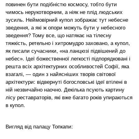
повинен бути подібністю космосу, тобто бути
чимось нерукотворним, а ніяк не плід людських
зусиль. Неймовірний купол зображає тут небесне
зведення, а які ж опори можуть бути у небесного
зведення? Тому все, що натякає на тілесну
тяжкість, ретельно і хитромудро заховано, а купол,
як писали сучасники, «на ланцюзі підвішений до
небес». Ідеї божественної легкості підпорядковані і
решта всіх архітектурних особливостей Софії, яка
взагалі, — один з найясніших творів світової
архітектури: відвернуті богословські ідеї втілені в
ній незвичайно наочно. Декілька псують картину
лісу реставраторів, які вже багато років упираються
в купол.
Вигляд від палацу Топкапи: