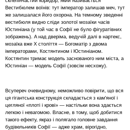
склепінчастий коридор, який називається
Вестибюлем воїнів: тут імператор залишав меч, тут
же залишалася його охорона. На темному зведенні
вестибюля видно сліди золотої мозаїки часів
Юстиніана (у той час в Софії не було фігуратівних
зображень). A над дверіма, ведучій далі в нартекс,
мозаїка вже Х століття — Богоматір з двома
імператорами, Костянтином і Юстиніаном.
Костянтин тримає модель заснованого ним міста, а
Юстиніан — модель Софії (зовсім несхожу).
Всупереч очевидному, неможливо повірити, що вся
ця гігантська конструкція складається з кам'яної і
цегляної «плоті і крові» — настільки вона здається
легкою і невагомою. Власне, в тому, щоб добитися
такого ефекту, якраз і полягало головне завдання
будівельників Софії — адже храм, вірогідно,