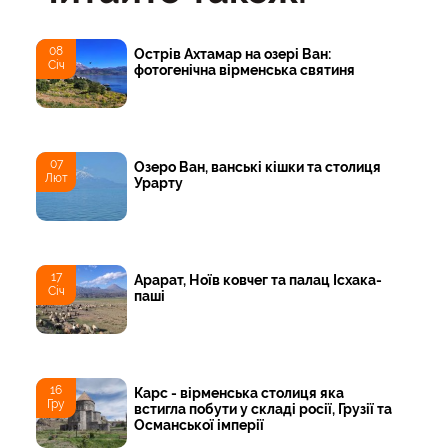
08
Острів Ахтамар на озері Ван:
Січ
фотогенічна вірменська святиня
07
Озеро Ван, ванські кішки та столиця
Лют
Урарту
17
Арарат, Ноїв ковчег та палац Ісхака-
Січ
паші
16
Карс - вірменська столиця яка
Гру
встигла побути у складі росії, Грузії та
Османської імперії