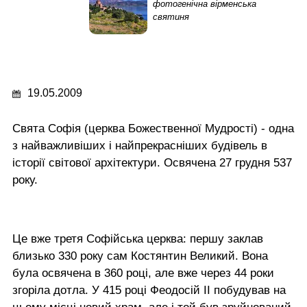
фотогенічна вірменська
святиня
19.05.2009
Свята Софія (церква Божественної Мудрості) - одна
з найважливіших і найпрекрасніших будівель в
історії світової архітектури. Освячена 27 грудня 537
року.
Це вже третя Софійська церква: першу заклав
близько 330 року сам Костянтин Великий. Вона
була освячена в 360 році, але вже через 44 роки
згоріла дотла. У 415 році Феодосій II побудував на