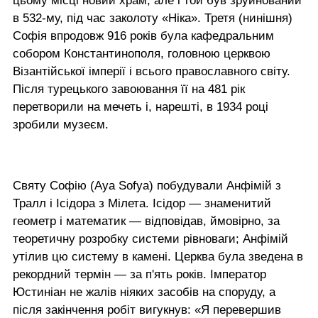
цьому місці новий храм, але і той був зруйнований
в 532-му, під час заколоту «Ніка». Третя (нинішня)
Софія впродовж 916 років була кафедральним
собором Константинополя, головною церквою
Візантійської імперії і всього православного світу.
Після турецького завоювання її на 481 рік
перетворили на мечеть і, нарешті, в 1934 році
зробили музеєм.
Святу Софію (Aya Sofya) побудували Анфімій з
Тралл і Ісідора з Мілета. Ісідор — знаменитий
геометр і математик — відповідав, ймовірно, за
теоретичну розробку системи рівноваги; Анфімій
утілив цю систему в камені. Церква була зведена в
рекордний термін — за п'ять років. Імператор
Юстиніан не жалів ніяких засобів на споруду, а
після закінчення робіт вигукнув: «Я перевершив