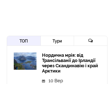
ТОП
Тури
Нордична мрія: від
Трансільванії до Ірландії
через Скандинавію і край
Арктики
10 Вер
Йорданія-2022: давні міста,
біблійні герої, Мертве море,
пустелі та легендарна
Петра