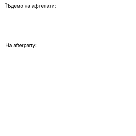
ЇЪдемо на афтепати:
На afterparty: