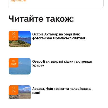
відповісти
Читайте також:
08
Острів Ахтамар на озері Ван:
Січ
фотогенічна вірменська святиня
07
Озеро Ван, ванські кішки та столиця
Лют
Урарту
17
Арарат, Ноїв ковчег та палац Ісхака-
Січ
паші