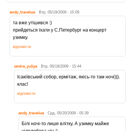
andy_travelua
Втр, 05/19/2009 - 15:09
та вже утішився :)
прийдеться їхати у С.Петербург на концерт
узимку.
відповісти
sestra_yuliya
Втр, 05/19/2009 - 15:44
Ісакіївський собор, ермітаж, якісь-то там ночі))).
клас!
відповісти
andy_travelua
Срд, 05/20/2009 - 05:39
Білі ночі-то лише влітку. А узимку майже
цілодобова ніч :)