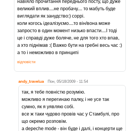
навіяло прочитання переднього посту, що дуже
великий вплив....не пробачу.... то мабуть буде
виглядати як занудство:) соррі.
коли когось ідеалізуємо....то він/вона може
запросто в один момент низько впасти....І тоді
це і справді дуже боляче, не для того хто впав,
а хто піднімав :( Важко бути на гребні весь час :)
а то і неможливо в принципі
відповісти
andy_travelua
Пон, 05/18/2009 - 11:54
так, я тебе повністю розумію.
можливо я перегинаю палку, і не усе так
сумно, як я уявляю собі.
все ж таки чудово провів час у Стамбулі, про
що окремо розповім.
а depeche mode - він буде і далі, і концерти ще