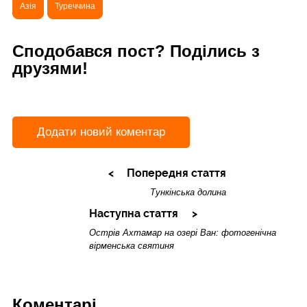
Азія
Туреччина
Сподобався пост? Поділись з
друзями!
Додати новий коментар
Попередня стаття
Тункінська долина
Наступна стаття
Острів Ахтамар на озері Ван: фотогенічна
вірменська святиня
Коментарі