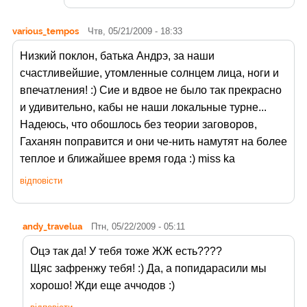
various_tempos
Чтв, 05/21/2009 - 18:33
Низкий поклон, батька Андрэ, за наши
счастливейшие, утомленные солнцем лица, ноги и
впечатления! :) Сие и вдвое не было так прекрасно
и удивительно, кабы не наши локальные турне...
Надеюсь, что обошлось без теории заговоров,
Гаханян поправится и они че-нить намутят на более
теплое и ближайшее время года :) miss ka
відповісти
andy_travelua
Птн, 05/22/2009 - 05:11
Оцэ так да! У тебя тоже ЖЖ есть????
Щяс зафренжу тебя! :) Да, а попидарасили мы
хорошо! Жди еще аччодов :)