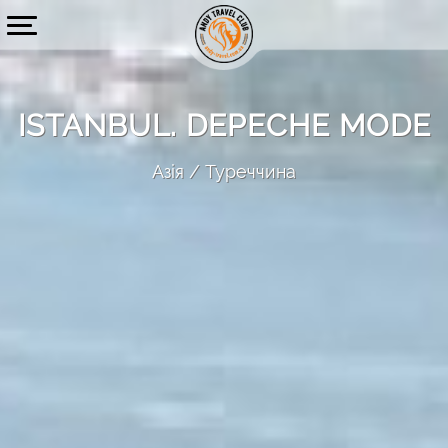
ISTANBUL. DEPECHE MODE
Азія
Туреччина