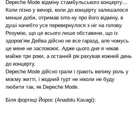
Depeche Mode відміну стамбульського концерту…
Коли пізно у вечорі, коли до концерту залишалося
менше доби, отримав sms-ку про його відміну, в
душі начебто усе перевернулося з ніг на голову.
Розумію, що це всього лише обставини, що із
здоров’ям Дейва дійсно не все гаразд, але чомусь
це мене не заспокоює. Адже цього дня я чекав
майже три роки, а останній рік рахував кожний день
до концерту.
Depeche Mode дійсно грали і грають велику роль у
моєму житті, і жодний гурт не ніколи не буду
любити так, як Depeche Mode.
Біля фортеці Йорос (Anadolu Kavagi):