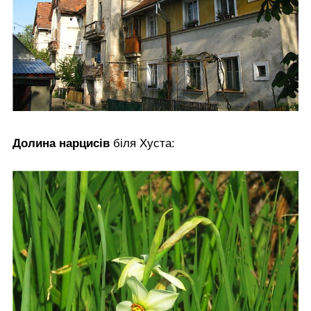
Долина нарцисів
біля Хуста: