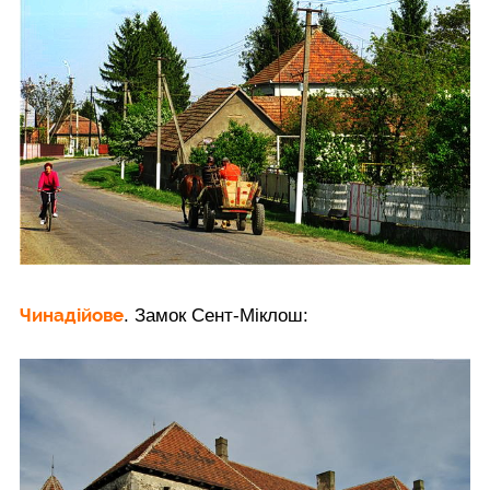
Чинадійове
. Замок Сент-Міклош: