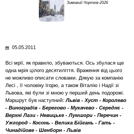
Зимовий Чортків-2026
05.05.2011
Всі мрії, як правило, збуваються. Ось збулася ще
одна мрія цілого десятиліття. Враження від цього
не можливо описати словами. Дякую за компанію
Лесі , її чоловіку Ігорю, а також Віталію і Надії зі
Львова, які були зі мною у перший день подорожі.
Маршрут був наступний:
Львів - Хуст - Королево
- Виноградів - Берегово - Мукачево - Середнє -
Верхні Лази - Невицьке - Лумшори - Перечин -
Ужгород - Косонь - Велика Бійгань - Гать -
Чинадійове - Шенборн - Львів