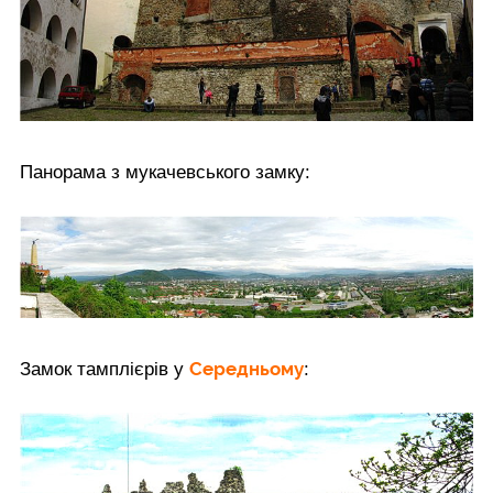
Панорама з мукачевського замку:
Середньому
Замок тамплієрів у
: