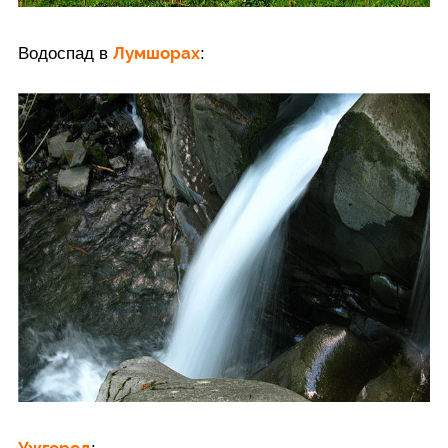
Лумшорах
Водоспад в
:
Ужгород