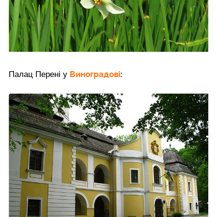
Виноградові
Палац Перені у
: