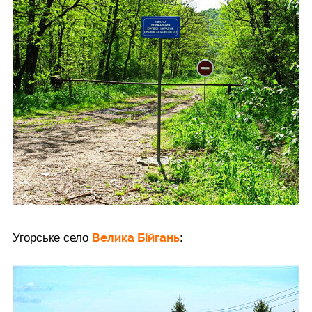
Велика Бійгань
Угорське село
: