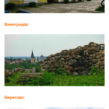
Виноградів
:
Берегово
: