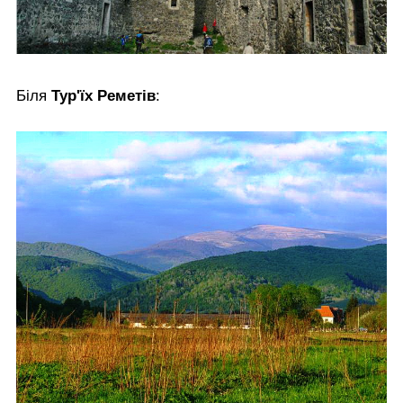
Біля
Тур'їх Реметів
: