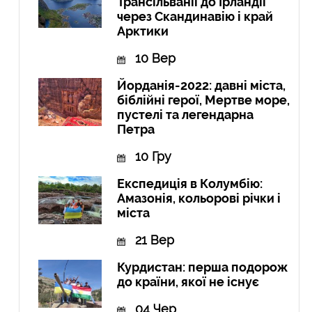
Трансільванії до Ірландії
через Скандинавію і край
Арктики
10 Вер
Йорданія-2022: давні міста,
біблійні герої, Мертве море,
пустелі та легендарна
Петра
10 Гру
Експедиція в Колумбію:
Амазонія, кольорові річки і
міста
21 Вер
Курдистан: перша подорож
до країни, якої не існує
04 Чер