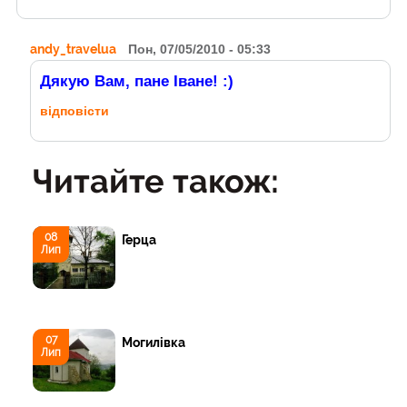
andy_travelua
Пон, 07/05/2010 - 05:33
Дякую Вам, пане Іване! :)
відповісти
Читайте також:
08
Герца
Лип
07
Могилівка
Лип