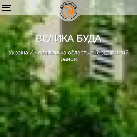
ВЕЛИКА БУДА
Україна
Чернівецька область
Герцаївський
район