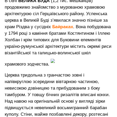
В селі
ВЕЛИКА БУДА
(1,2 тис. мешканців)
продовжимо знайомство з мурованою храмовою
архітектурою сіл Герцаївського району. Успенська
церква в Великій Буді з’явилася значно пізніше за
Байраках
храм Різдва у сусідніх
. Вона побудована
у 1794 році з каміння братами Костянтином і Іллею
Холбан і крім типових для Буковини елементів
україно-румунської архітектури містить окремі риси
візантійської та галицько-волинської шкіл
храмового зодчества.
Церква тридольна з гранчастою зовні і
напівкруглою зсередини вівтарною частиною,
невисокою дзвіницею та прибудованим з боку
тамбуром. У товщу бічних ризалітів вписані конхи.
Над навою на оригінальній основі у вигляді зірки
підвищується невеликий восьмигранний барабан
куполу. Стіни, майже позбавлені декору, розтесані