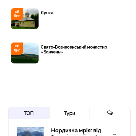
06
Лунка
Лип
06
Свято-Вознесенський монастир
Лип
«Банчень»
ТОП
Тури
Нордична мрія: від