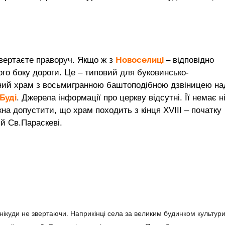
Новоселиці
и вертаєте праворуч. Якщо ж з
– відповідно
ого боку дороги. Це – типовий для буковинсько-
ьний храм з восьмигранною баштоподібною дзвіницею на
Буді
. Джерела інформації про церкву відсутні. Її немає ні
на допустити, що храм походить з кінця XVIII – початку
ий Св.Параскеві.
ікуди не звертаючи. Наприкінці села за великим будинком культури