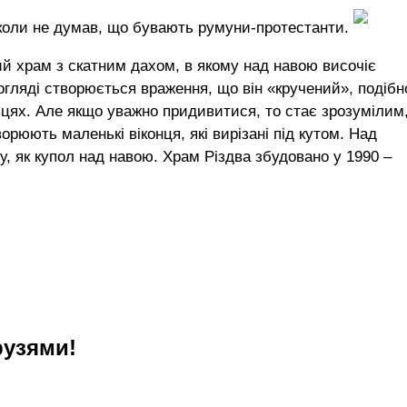
іколи не думав, що бувають румуни-протестанти.
ний храм з скатним дахом, в якому над навою височіє
гляді створюється враження, що він «кручений», подібн
івцях. Але якщо уважно придивитися, то стає зрозумілим
орюють маленькі віконця, які вирізані під кутом. Над
, як купол над навою. Храм Різдва збудовано у 1990 –
рузями!