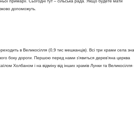
ої примарії. Сьогодні тут – сільська рада. Якщо будете мати
язково допоможуть.
реходить в Великосілля (0,9 тис мешканців). Всі три храми села зн
равого боку дороги. Першою перед нами з’явиться дерев’яна церква
аїлом Холбаном і на відміну від інших храмів Лунки та Великосілля 