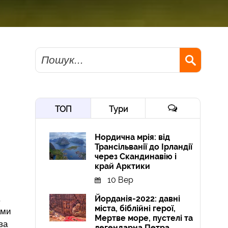
Пошук
ТОП
Тури
Нордична мрія: від
Трансільванії до Ірландії
через Скандинавію і
край Арктики
10 Вер
Йорданія-2022: давні
.
міста, біблійні герої,
ами
Мертве море, пустелі та
ва
легендарна Петра