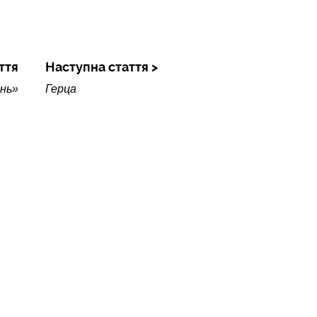
ття
Наступна стаття
нь»
Герца