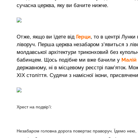
сучасна церква, яку ви бачите нижче.
Герци
Отже, якщо ви їдете від
, то в центрі Лунк
ліворуч. Перша церква незабаром з’явиться з лів
молдавської архітектури триконховий без купол
Малій 
бабинцем. Щось подібне ми вже бачили у
державному, ні в місцевому реєстрі пам’яток. Мож
ХІХ століття. Судячи з намісної ікони, присвячен
Хрест на подвір’ї:
Незабаром головна дорога повертає праворуч. Їдемо нею, н