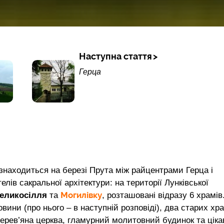
Наступна стаття
Герца
 знаходиться на березі Прута між райцентрами Герца і
ів сакральної архітектури: на території Лунківської
Могилівку
еликосілля
та
, розташовані відразу 6 храмів
вини (про нього – в наступній розповіді), два старих хр
дерев’яна церква, гламурний молитовний будинок та ціка