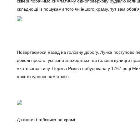
сквері побачимо симпатичну одноповерхову будівлю колишнь
складнощі із пошуками того чи іншого храму, тут вам обов’
Повертаємося назад на головну дорогу. Лунка поступово пе
доволі просто: усі вони знаходиться на головні вулиці з п
«хатнього» типу. Церква Різдва побудована у 1767 році Мих
архітектурною пам’яткою.
Дзвіниця і табличка на храмі: