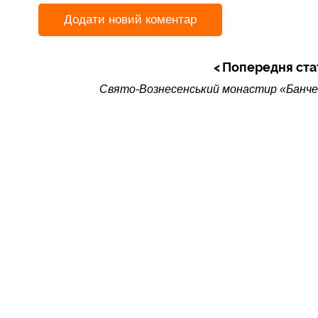
Додати новий коментар
Попередня ста
Свято-Вознесенський монастир «Банче
Коментарі
higher_caps
Втр, 07/06/2010 - 19:19
відповісти
andy_travelua
Срд, 07/07/2010 - 05:19