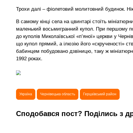
Трохи далі – фіолетовий молитовний будинок. Н
В самому кінці села на цвинтарі стоїть мініатюр
маленький восьмигранний купол. При першому по
до куполів Миколаївської «п’яної» церкви у Черн
що купол прямий, а ілюзію його «скрученості» ств
бабинцем побудовано дзвіницю, таку ж мініатюрну
1992 роках.
Україна
Чернівецька область
Герцаївський район
Сподобався пост? Поділись з д