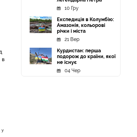
10 Гру
Експедиція в Колумбію:
Амазонія, кольорові
річки і міста
21 Вер
Курдистан: перша
д
подорож до країни, якої
 в
не існує
04 Чер
 у