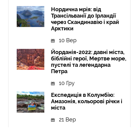
Нордична мрія: від
Трансільванії до Ірландії
через Скандинавію і край
Арктики
10 Вер
Йорданія-2022: давні міста,
біблійні герої, Мертве море,
пустелі та легендарна
Петра
10 Гру
Експедиція в Колумбію:
Амазонія, кольорові річки і
міста
21 Вер
Курдистан: перша подорож