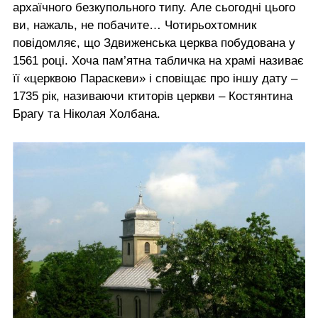
архаїчного безкупольного типу. Але сьогодні цього
ви, нажаль, не побачите… Чотирьохтомник
повідомляє, що Здвиженська церква побудована у
1561 році. Хоча пам’ятна табличка на храмі називає
її «церквою Параскеви» і сповіщає про іншу дату –
1735 рік, називаючи ктиторів церкви – Костянтина
Брагу та Ніколая Холбана.