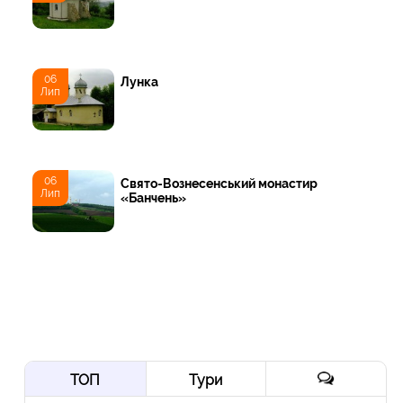
06
Лунка
Лип
06
Свято-Вознесенський монастир
Лип
«Банчень»
ТОП
Тури