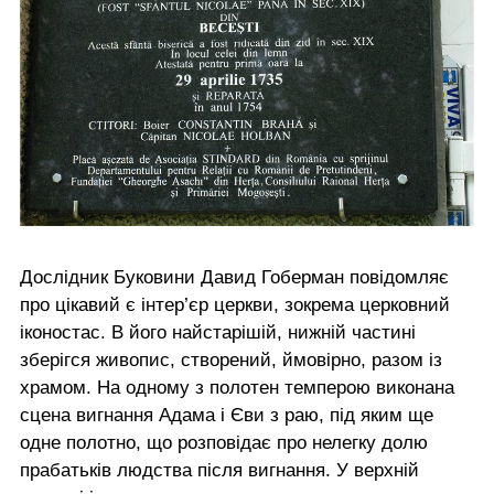
Дослідник Буковини Давид Гоберман повідомляє
про цікавий є інтер’єр церкви, зокрема церковний
іконостас. В його найстарішій, нижній частині
зберігся живопис, створений, ймовірно, разом із
храмом. На одному з полотен темперою виконана
сцена вигнання Адама і Єви з раю, під яким ще
одне полотно, що розповідає про нелегку долю
прабатьків людства після вигнання. У верхній