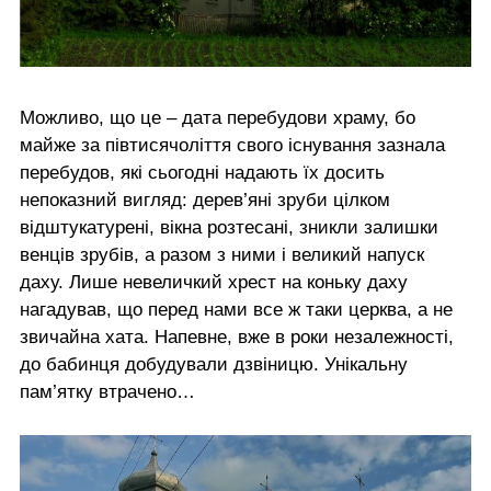
Можливо, що це – дата перебудови храму, бо
майже за півтисячоліття свого існування зазнала
перебудов, які сьогодні надають їх досить
непоказний вигляд: дерев’яні зруби цілком
відштукатурені, вікна розтесані, зникли залишки
венців зрубів, а разом з ними і великий напуск
даху. Лише невеличкий хрест на коньку даху
нагадував, що перед нами все ж таки церква, а не
звичайна хата. Напевне, вже в роки незалежності,
до бабинця добудували дзвіницю. Унікальну
пам’ятку втрачено…