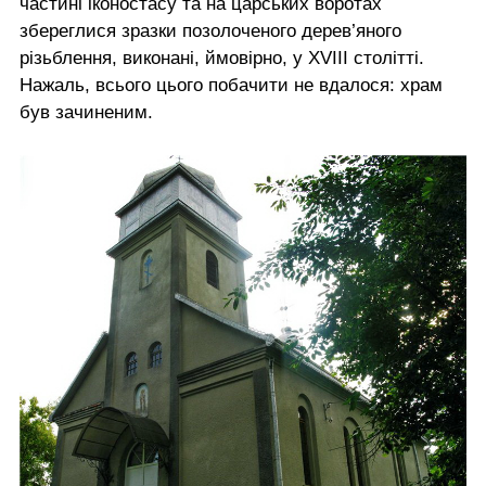
частині іконостасу та на царських воротах
збереглися зразки позолоченого дерев’яного
різьблення, виконані, ймовірно, у XVIIІ столітті.
Нажаль, всього цього побачити не вдалося: храм
був зачиненим.