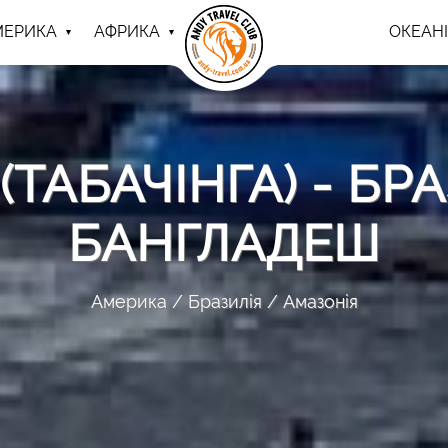
МЕРИКА
АФРИКА
ОКЕАНІ
(ТАБАЧІНГА) - Б
БАНГЛАДЕШ
Америка
Бразилія
Амазонія