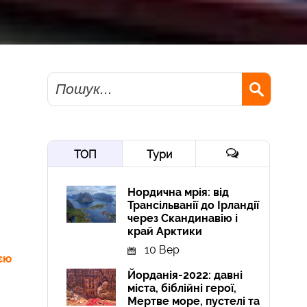
Пошук
ТОП
Тури
Нордична мрія: від
Трансільванії до Ірландії
через Скандинавію і
край Арктики
10 Вер
єю
Йорданія-2022: давні
міста, біблійні герої,
Мертве море, пустелі та