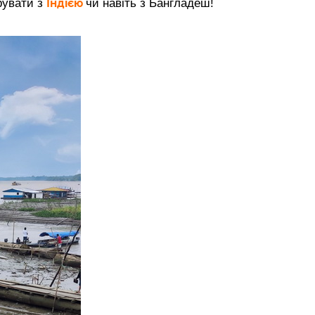
Індією
рувати з
чи навіть з Бангладеш!