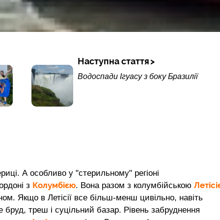
Наступна стаття
Водоспади Ігуасу з боку Бразилії
риці. А особливо у "стерильному" регіоні
Колумбією
Летісі
ордоні з
. Вона разом з колумбійською
ном. Якщо в Летісії все більш-менш цивільно, навіть
е бруд, треш і суцільний базар. Рівень забруднення