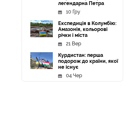
легендарна Петра
10 Гру
Експедиція в Колумбію:
Амазонія, кольорові
річки і міста
21 Вер
Курдистан: перша
подорож до країни, якої
не існує
04 Чер