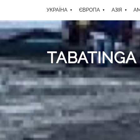
УКРАЇНА
ЄВРОПА
АЗІЯ
А
TABATINGA 