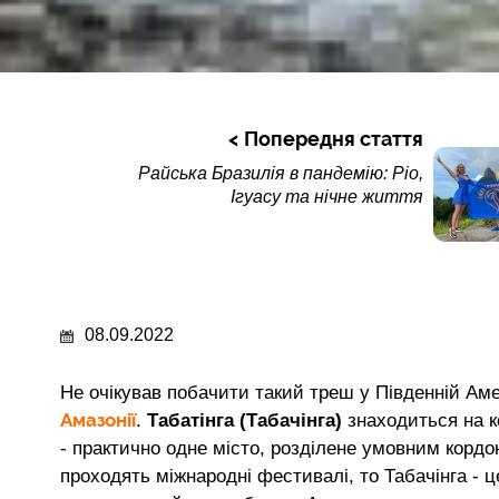
Попередня стаття
Райська Бразилія в пандемію: Ріо,
Ігуасу та нічне життя
08.09.2022
Не очікував побачити такий треш у Південній Аме
Амазонії
.
Табатінга (Табачінга)
знаходиться на к
- практично одне місто, розділене умовним кордо
проходять міжнародні фестивалі, то Табачінга - ц