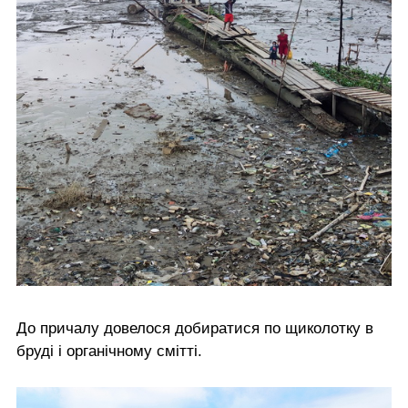
До причалу довелося добиратися по щиколотку в
бруді і органічному смітті.