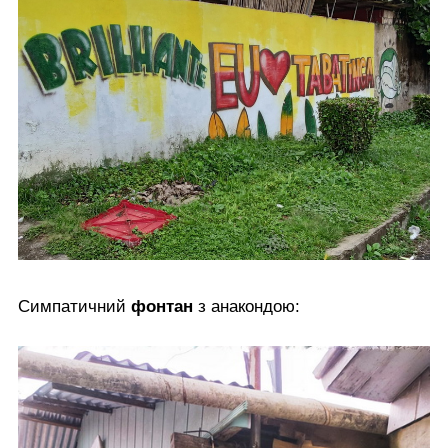
Симпатичний
фонтан
з анакондою: