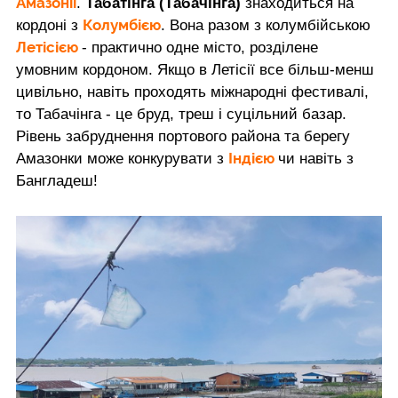
Амазонії
.
Табатінга (Табачінга)
знаходиться на
Колумбією
кордоні з
. Вона разом з колумбійською
Летісією
- практично одне місто, розділене
умовним кордоном. Якщо в Летісії все більш-менш
цивільно, навіть проходять міжнародні фестивалі,
то Табачінга - це бруд, треш і суцільний базар.
Рівень забруднення портового района та берегу
Індією
Амазонки може конкурувати з
чи навіть з
Бангладеш!