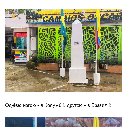
Однією ногою - в Колумбії, другою - в Бразилії: