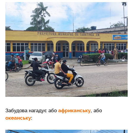
африканську
Забудова нагадує або
, або
океанську
: