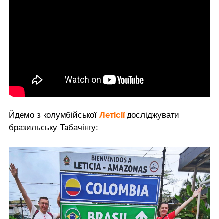
Летісії
Йдемо з колумбійської
досліджувати
бразильську Табачінгу: