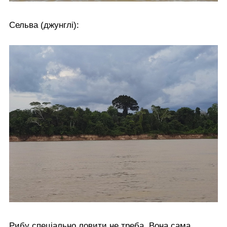
Сельва (джунглі):
Рибу спеціально ловити не треба. Вона сама