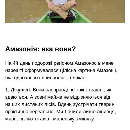
Амазонія: яка вона?
На 4й день подорожі регіоном Амазонос в мене
нарешті сформувалася цілісна картина Амазонії,
яка одночасно і приваблює, і лякає.
1.
Джунглі
. Вони насправді не такі страшні, як
здаються. А зовні майже не відрізняються від
наших листяних лісів. Вдень зустрічати тварин
практично нереально. Ми бачили лише лінивця,
мавп, різних птахів і маленьку зміючку.