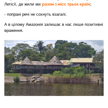
разом з місс трьох країн
Летісії, де жили ми
;
- попрані речі не сохнуть взагалі.
А в цілому Амазонія залишає в нас лише позитивні
враження.