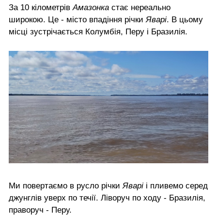
За 10 кілометрів
Амазонка
стає нереально
широкою. Це - місто впадіння річки
Яварі
. В цьому
місці зустрічається Колумбія, Перу і Бразилія.
Ми повертаємо в русло річки
Яварі
і пливемо серед
джунглів уверх по течії. Ліворуч по ходу - Бразилія,
праворуч - Перу.