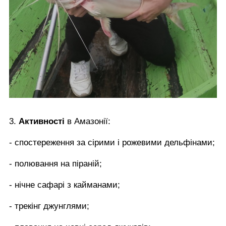
3.
Активності
в Амазонії:
- спостереження за сірими і рожевими дельфінами;
- полювання на піраній;
- нічне сафарі з кайманами;
- трекінг джунглями;