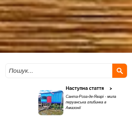
Пошук
Наступна стаття
Санта-Роза-де-Яварі - мила
перуанська глибинка в
Амазонії