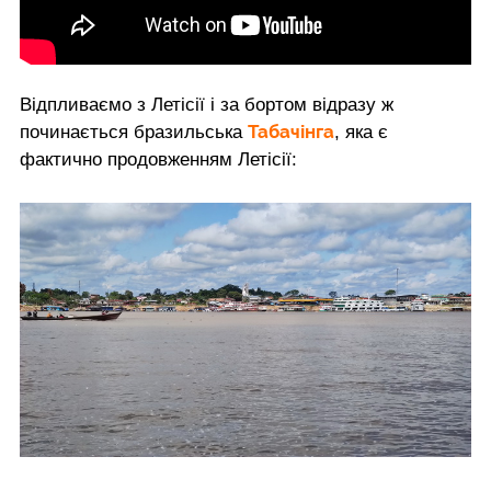
Відпливаємо з Летісії і за бортом відразу ж
Табачінга
починається бразильська
, яка є
фактично продовженням Летісії: