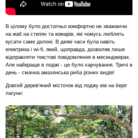
В цілому було достатньо комфортно не зважаючи
на жаб на стелях та комарів, які чомусь люблять
кусати саме долоні. В деякі часи була навіть
електрика і wi-fi, який, щоправда, дозволяв лише
відправляти текстові повідомлення в месенджерах.
Але найкраще в лоджі - це було харчування. Тричі в
день - смачна амазонська риба різних видів!
Довгий дерев'яний місточок від лоджу вів на беріг
лагуни: