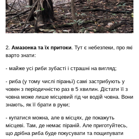
2.
Амазонка та їх притоки
. Тут є небезпеки, про які
варто знати:
- майже усі риби зубасті і страшні на вигляд;
- риба (у тому числі піраньї) самі застрибують у
човен з періодичністю раз в 5 хвилин. Дістати її з
човна може лише місцевий гід чи водій човна. Вони
знають, як її брати в руки;
- купатися можна, але в місцях, де покажуть
місцеві. Там, де немає піраній. Але приготуйтесь,
що дрібна риба буде покусувати та пощипувати