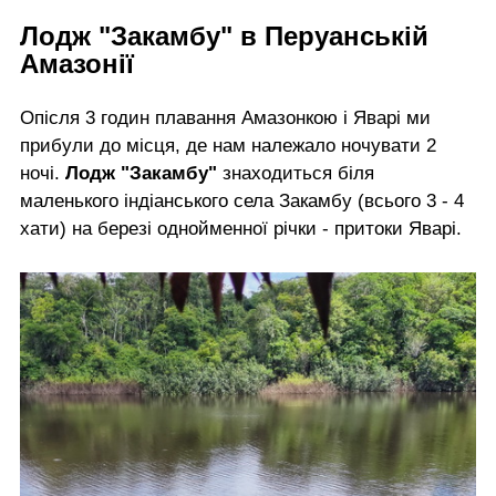
Лодж "Закамбу" в Перуанській
Амазонії
Опісля 3 годин плавання Амазонкою і Яварі ми
прибули до місця, де нам належало ночувати 2
ночі.
Лодж "Закамбу"
знаходиться біля
маленького індіанського села Закамбу (всього 3 - 4
хати) на березі однойменної річки - притоки Яварі.