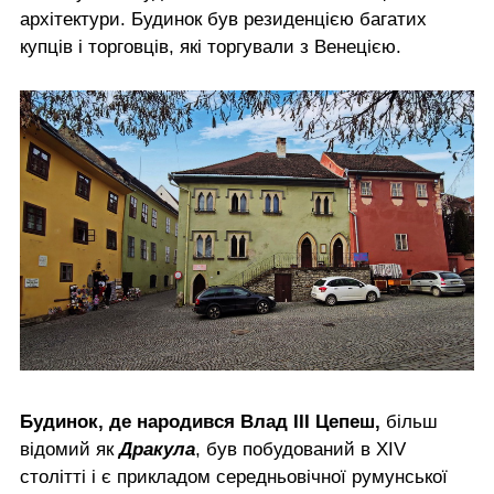
архітектури. Будинок був резиденцією багатих
купців і торговців, які торгували з Венецією.
Будинок, де народився Влад III Цепеш,
більш
відомий як
Дракула
, був побудований в XIV
столітті і є прикладом середньовічної румунської