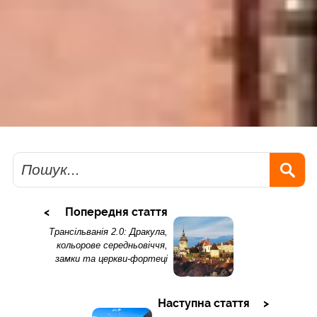
Пошук
Попередня стаття
Трансільванія 2.0: Дракула,
кольорове середньовіччя,
замки та церкви-фортеці
Наступна стаття