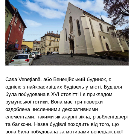
Casa Venețiană, або Венеційський будинок, є
однією з найкрасивіших будівель у місті. Будівля
була побудована в XVI столітті і є прикладом
румунської готики. Вона має три поверхи і
оздоблена численними декоративними
елементами, такими як ажурні вікна, різьблені двері
та балкони. Назва будівлі походить від того, що
вона була побудована за мотивами венеціанської