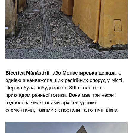
Bісerica Mănăstirii
, або
Монастирська церква
, є
однією з найважливіших релігійних споруд у місті.
Церква була побудована в XIII столітті і є
прикладом ранньої готики. Вона має три нефи і
оздоблена численними архітектурними
елементами, такими як портали та готичні вікна.