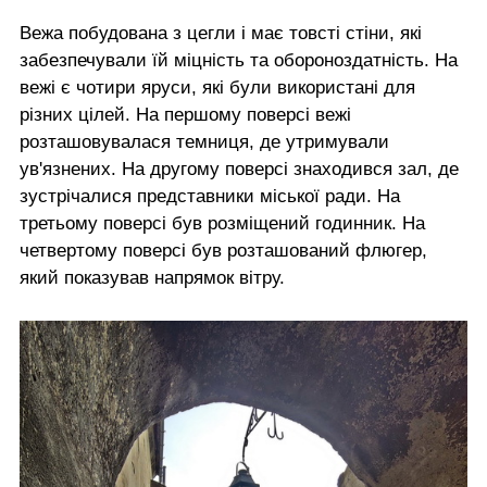
Вежа побудована з цегли і має товсті стіни, які
забезпечували їй міцність та обороноздатність. На
вежі є чотири яруси, які були використані для
різних цілей. На першому поверсі вежі
розташовувалася темниця, де утримували
ув'язнених. На другому поверсі знаходився зал, де
зустрічалися представники міської ради. На
третьому поверсі був розміщений годинник. На
четвертому поверсі був розташований флюгер,
який показував напрямок вітру.