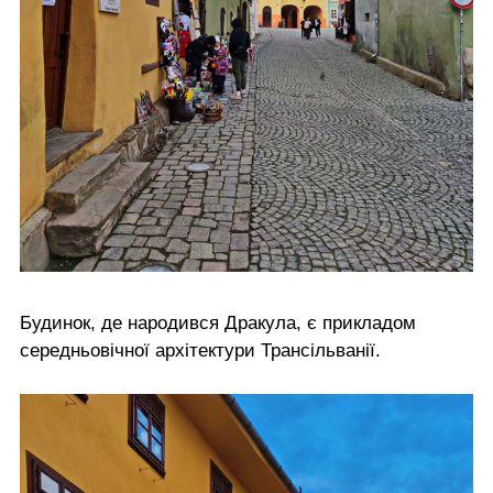
Будинок, де народився Дракула, є прикладом
середньовічної архітектури Трансільванії.