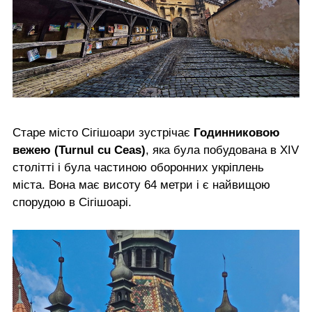
Старе місто Сігішоари зустрічає
Годинниковою
вежею (Turnul cu Ceas)
, яка була побудована в XIV
столітті і була частиною оборонних укріплень
міста. Вона має висоту 64 метри і є найвищою
спорудою в Сігішоарі.