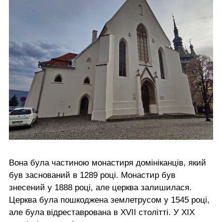
Вона була частиною монастиря домініканців, який
був заснований в 1289 році. Монастир був
знесений у 1888 році, але церква залишилася.
Церква була пошкоджена землетрусом у 1545 році,
але була відреставрована в XVII столітті. У XIX