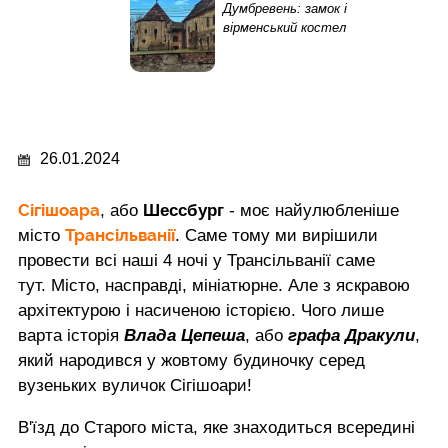
Думбревень: замок і
вірменський костел
26.01.2024
Сігішоара
, або
Шессбург
- моє найулюбленіше
Трансільванії
місто
. Саме тому ми вирішили
провести всі наші 4 ночі у Трансільванії саме
тут. Місто, насправді, мініатюрне. Але з яскравою
архітектурою і насиченою історією. Чого лише
варта історія
Влада Цепеша
, або
графа Дракули
,
який народився у жовтому будиночку серед
вузеньких вуличок Сігішоари!
В'їзд до Старого міста, яке знаходиться всередині