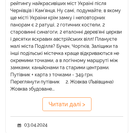
рейтингу найкрасивіших міст Україні після
Чернівців і Кам'янця. Ну самі, подумайте, в якому
ще місті України крім замку і неповторних
панорам є 2 ратуші, 2 готичних костели, 2
старовинні синагоги, 2 еталонні дерев'яні церкви
і десятки яскравих австрійських вілл! Плануєте
малі міста Поділля? Бучач, Чортків, Заліщики та
інші подільські містечка краще відкриваються не
окремими точками, а в логічному маршруті між
замками, каньйонами та старими центрами.
Путівник + карта з точками - 349 грн.
Переглянути путівник 2. Жовква (Львівщина)
Жовква збудоване...
Читати далі >
03.04.2024