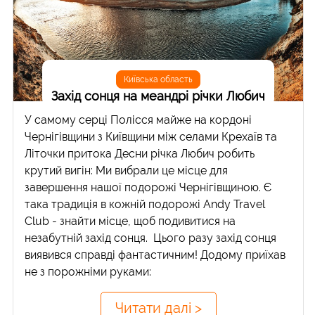
Київська область
Захід сонця на меандрі річки Любич
У самому серці Полісся майже на кордоні
Чернігівщини з Київщини між селами Крехаїв та
Літочки притока Десни річка Любич робить
крутий вигін: Ми вибрали це місце для
завершення нашої подорожі Чернігівщиною. Є
така традиція в кожній подорожі Andy Travel
Club - знайти місце, щоб подивитися на
незабутній захід сонця. Цього разу захід сонця
виявився справді фантастичним! Додому приїхав
не з порожніми руками:
Читати далі >