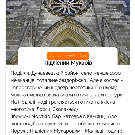
Дунаєвецький район
Підлісний Мукарів
Поділля, Дунаєвецький район, село менше 1000
мешканців, тотальне бездоріжжя... Але є костел -
неперевершений шедевр неоготики. По ньому
можна сміливо вивчати ази готичної архітектури.
На Поділлі іноді трапляється готика та якісна
неоготика: Лосяч, Скала-над-
Збручем, Чортків, Бар, катедра в Кам'янці. Але
щось подібне шедевральне є хіба що в Озерянах.
Поруч з Підлісним Мукаровим - Маліївці - один з