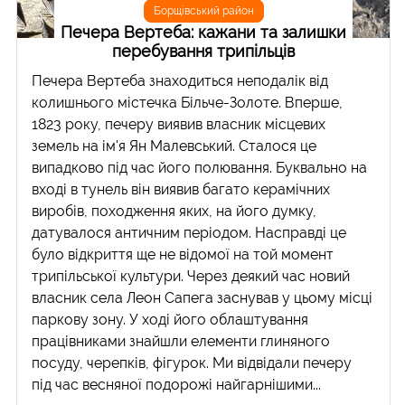
Борщівський район
Печера Вертеба: кажани та залишки
перебування трипільців
Печера Вертеба знаходиться неподалік від
колишнього містечка Більче-Золоте. Вперше,
1823 року, печеру виявив власник місцевих
земель на ім'я Ян Малевський. Сталося це
випадково під час його полювання. Буквально на
вході в тунель він виявив багато керамічних
виробів, походження яких, на його думку,
датувалося античним періодом. Насправді це
було відкриття ще не відомої на той момент
трипільської культури. Через деякий час новий
власник села Леон Сапега заснував у цьому місці
паркову зону. У ході його облаштування
працівниками знайшли елементи глиняного
посуду, черепків, фігурок. Ми відвідали печеру
під час весняної подорожі найгарнішими...