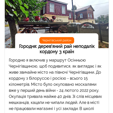
Чернігівський район
Городня: дерев'яний рай неподалік
кордону 3 країн
Городню я включив у маршрут Осінньою
Чернігівщиною, щоб подивитися, як виглядає і як
живе звичайне місто на півночі Чернігівщини. До
кордону з білоруссю і росією - всього 15
кілометрів. Місто було окуповано москалями
вже у перший день війни - 24 лютого 2022 року.
Окупація тривала майже 40 днів. Зі слів місцевих
мешканців, кацапи не чипали людей. Але в місті
не працювали магазині і усі заклади. В школі