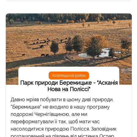
Козелецький район
Парк природи Беремицьке - "Асканія
Нова на Поліссі"
Давно мріяв побувати в цьому диві природи.
"Беремицьке" не входило в нашу програму
подорожі Чернігівщиною, але ми
переформатували її так, щоб мати час
насолодитися природою Полісся. Заповідник
розташований на південь від містечка Остер