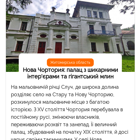
Житомирська область
Нова Чортория: палац з шикарними
інтер'єрами та гігантський млин
На мальовничій річці Случ, де широка долина
розділяє село на Стару та Нову Чорторию,
розкинулося мальовниче місце з багатою
історією. З XV століття Чортория перебувала в
постійному русі, змінюючи власників,
переживаючи розквіт та занепад. Її величний
палац, збудований на початку XIX століття, й досі
чарує своїми таємницями. У селі Нова