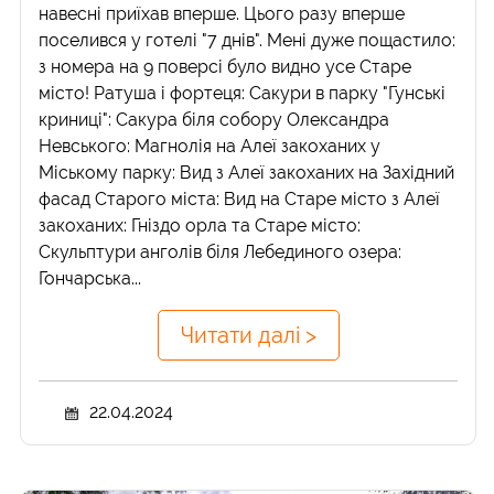
навесні приїхав вперше. Цього разу вперше
поселився у готелі "7 днів". Мені дуже пощастило:
з номера на 9 поверсі було видно усе Старе
місто! Ратуша і фортеця: Сакури в парку "Гунські
криниці": Сакура біля собору Олександра
Невського: Магнолія на Алеї закоханих у
Міському парку: Вид з Алеї закоханих на Західний
фасад Старого міста: Вид на Старе місто з Алеї
закоханих: Гніздо орла та Старе місто:
Скульптури анголів біля Лебединого озера:
Гончарська...
Читати далі >
22.04.2024