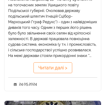
на тогочасних землях Ушицького повіту
Подільської губернії. Очолював державу
подільський шляхтич Ігнацій Сцібор-
Мархоцький ("граф Редукс") - один з найвідоміших
диваків того часу. Одним з перших його рішень
було було звільнення своїх селян від кріпосної
залежності. В державі працювала повноцінна
судова система, економіка (у т.ч. і промисловість,
і сільське господарство) успішно розвивалася.
На межі держави стояли прикордонні знаки: "...
Читати далі >
24.05.2024