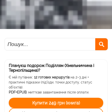
Пошук
Плануєш подорож Поділлям (Хмельниччина і
Тернопільщина)?
Є мій путівник:
12 готових маршрутів
на 2–3 дні +
практичні підказки (під’їзди, точки доступу, статус
об’єктів).
PDF+EPUB
, миттєве завантаження після оплати.
Купити 249 грн (книга)