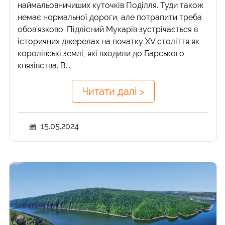
наймальовничиших куточків Поділля. Туди також
немає нормальної дороги, але потрапити треба
обов'язково. Підлісний Мукарів зустрічається в
історичних джерелах на початку XV століття як
королівські землі, які входили до Барського
князівства. В...
Читати далі >
15.05.2024