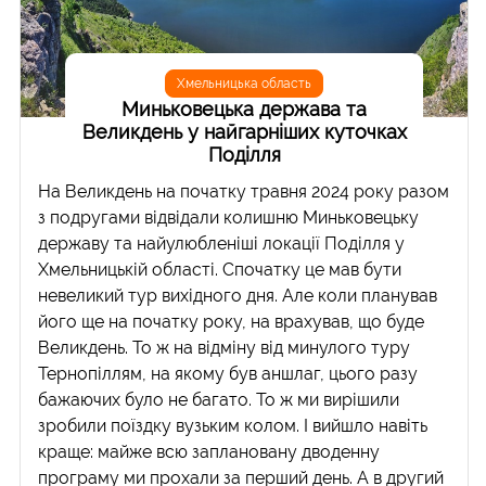
Хмельницька область
Миньковецька держава та
Великдень у найгарніших куточках
Поділля
На Великдень на початку травня 2024 року разом
з подругами відвідали колишню Миньковецьку
державу та найулюбленіші локації Поділля у
Хмельницькій області. Спочатку це мав бути
невеликий тур вихідного дня. Але коли планував
його ще на початку року, на врахував, що буде
Великдень. То ж на відміну від минулого туру
Тернопіллям, на якому був аншлаг, цього разу
бажаючих було не багато. То ж ми вирішили
зробили поїздку вузьким колом. І вийшло навіть
краще: майже всю заплановану дводенну
програму ми прохали за перший день. А в другий