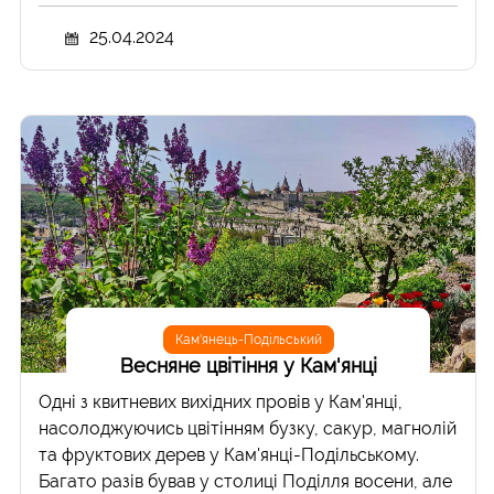
25.04.2024
Кам'янець-Подільський
Весняне цвітіння у Кам'янці
Одні з квитневих вихідних провів у Кам'янці,
насолоджуючись цвітінням бузку, сакур, магнолій
та фруктових дерев у Кам'янці-Подільському.
Багато разів бував у столиці Поділля восени, але