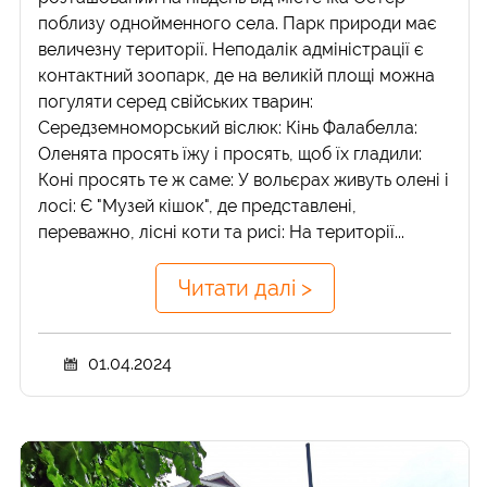
поблизу однойменного села. Парк природи має
величезну території. Неподалік адміністрації є
контактний зоопарк, де на великій площі можна
погуляти серед свійських тварин:
Середземноморський віслюк: Кінь Фалабелла:
Оленята просять їжу і просять, щоб їх гладили:
Коні просять те ж саме: У вольєрах живуть олені і
лосі: Є "Музей кішок", де представлені,
переважно, лісні коти та рисі: На території...
Читати далі >
01.04.2024