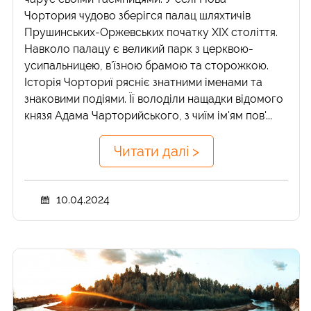
Чортория чудово зберігся палац шляхтичів
Прушинських-Оржевських початку ХІХ століття.
Навколо палацу є великий парк з церквою-
усипальницею, в'їзною брамою та сторожкою.
Історія Чорториї рясніє знатними іменами та
знаковими подіями. Її володіли нащадки відомого
князя Адама Чарторийського, з чиїм ім'ям пов'...
Читати далі >
10.04.2024