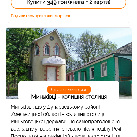
Купити 349 грн (книга + 2 карти)
Подивитись приклади сторінок
Дунаєвецький район
Миньківці - колишня столиця
Миньківці, що у Дунаєвецькому районі
Хмельницької області - колишня столиця
Миньковецької держави. Це самопроголошене
державне утворення існувало після поділу Речі
Посполитої наприкінці 18 - початку 19 століття