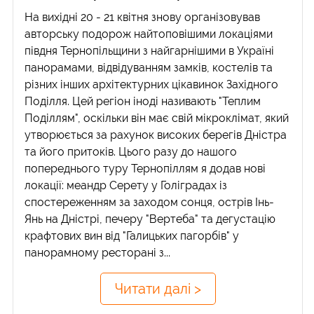
На вихідні 20 - 21 квітня знову організовував
авторську подорож найтоповішими локаціями
півдня Тернопільщини з найгарнішими в Україні
панорамами, відвідуванням замків, костелів та
різних інших архітектурних цікавинок Західного
Поділля. Цей регіон іноді називають "Теплим
Поділлям", оскільки він має свій мікроклімат, який
утворюється за рахунок високих берегів Дністра
та його притоків. Цього разу до нашого
попереднього туру Тернопіллям я додав нові
локації: меандр Серету у Голіградах із
спостереженням за заходом сонця, острів Інь-
Янь на Дністрі, печеру "Вертеба" та дегустацію
крафтових вин від "Галицьких пагорбів" у
панорамному ресторані з...
Читати далі >