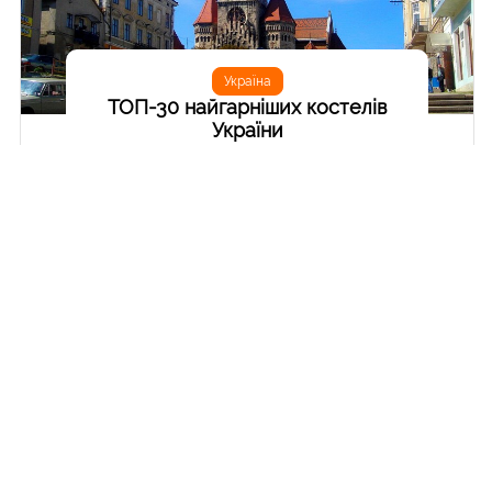
Україна
ТОП-30 найгарніших костелів
України
Для мене, як людини, що народилася і виросла у
Дніпрі, такої категорії, як "костели", до
недавнього часу взагалі не існувало. Не існувало
до 2007 року, коли я вперше в житті відвідав
Західну Україну в рамках весільної подорожі. Тоді
я побачив перші в своєму житті костели, це було
в Кам'янці-Подільському. Мене так захопив це вид
архітектурних споруд своєю незвичністю (та той
момент для мене це була неабияка екзотика) та
різноманітністю, що в наступні роки я займався
фото-полюванням на них. Доходило до того, що
за день я об'їжджав до 15-20 сіл, в яких є костели
або їх руїни. В підсумку, моя колекція костелів