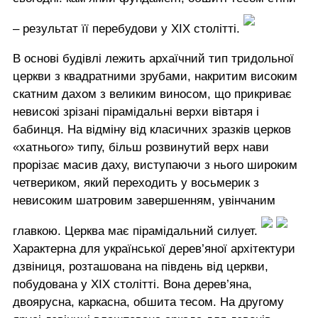
– результат її перебудови у ХІХ столітті.
В основі будівлі лежить архаїчний тип тридольної
церкви з квадратними зрубами, накритим високим
скатним дахом з великим виносом, що прикриває
невисокі зрізані пірамідальні верхи вівтаря і
бабинця. На відміну від класичних зразків церков
«хатнього» типу, більш розвинутий верх нави
прорізає масив даху, виступаючи з нього широким
четвериком, який переходить у восьмерик з
невисоким шатровим завершенням, увінчаним
главкою. Церква має пірамідальний силует.
Характерна для української дерев’яної архітектури
дзвіниця, розташована на південь від церкви,
побудована у ХІХ столітті. Вона дерев’яна,
двоярусна, каркасна, обшита тесом. На другому