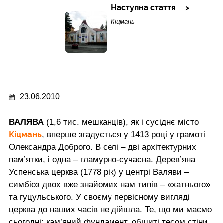
Наступна стаття
Кіцмань
23.06.2010
ВАЛЯВА
(1,6 тис. мешканців), як і сусіднє місто
Кіцмань
, вперше згадується у 1413 році у грамоті
Олександра Доброго. В селі – дві архітектурних
пам’ятки, і одна – гламурно-сучасна. Дерев’яна
Успенська церква (1778 рік) у центрі Валяви –
симбіоз двох вже знайомих нам типів – «хатнього»
та гуцульського. У своєму первісному вигляді
церква до наших часів не дійшла. Те, що ми маємо
сьогодні: кам’яний фундамент, обшиті тесом стіни