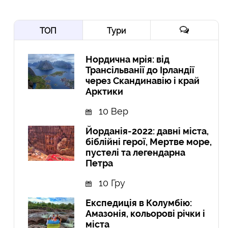
ТОП
Тури
Нордична мрія: від
Трансільванії до Ірландії
через Скандинавію і край
Арктики
10 Вер
Йорданія-2022: давні міста,
біблійні герої, Мертве море,
пустелі та легендарна
Петра
10 Гру
Експедиція в Колумбію:
Амазонія, кольорові річки і
міста