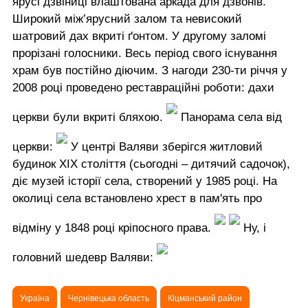
ярусі дзвіниці влаштована аркада для дзвонів.
Широкий між’ярусний залом та невисокий
шатровий дах вкриті ґонтом. У другому заломі
прорізані голосники. Весь період свого існування
храм був постійно діючим. З нагоди 230-ти річчя у
2008 році проведено реставраційні роботи: дахи
церкви були вкриті бляхою.
Панорама села від
церкви:
У центрі Валяви зберігся житловий
будинок ХІХ століття (сьогодні – дитячий садочок),
діє музей історії села, створений у 1985 році. На
околиці села встановлено хрест в пам'ять про
відміну у 1848 році кріпосного права.
Ну, і
головний шедевр Валяви:
Україна
Чернівецька область
Кіцманський район