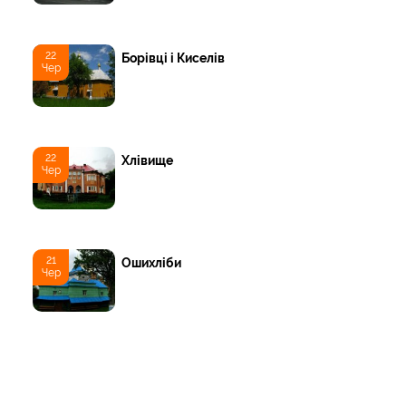
22
Борівці і Киселів
Чер
22
Хлівище
Чер
21
Ошихліби
Чер