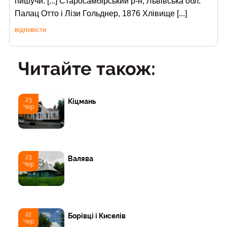
пишучи: [...] Старосамбірський р-н, Львівська обл.
Палац Отто і Лізи Гольднер, 1876 Хлівище [...]
відповісти
Читайте також:
23
Кіцмань
Чер
23
Валява
Чер
22
Борівці і Киселів
Чер