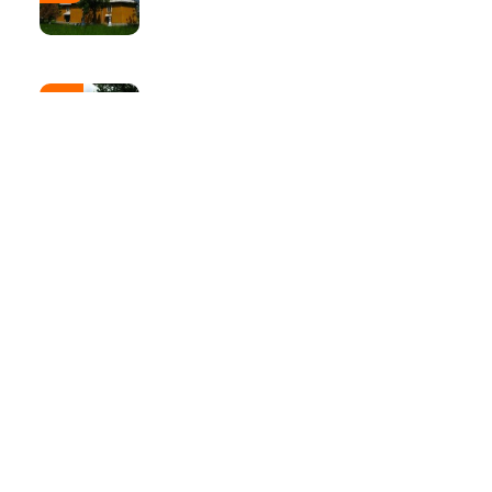
21
Ошихліби
Чер
ТОП
Тури
Нордична мрія: від
Трансільванії до Ірландії
через Скандинавію і край
Арктики