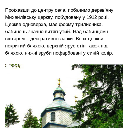
Проїхавши до центру села, побачимо дерев’яну
Михайлівську церкву, побудовану у 1912 році.
Церква одноверха, має форму трилисника,
бабинець значно витягнутий. Над бабинцем і
вівтарем – декоративні главки. Верх церкви
покритий бляхою, верхній ярус стін також під
бляхою, нижні зруби пофарбовані у синій колір.