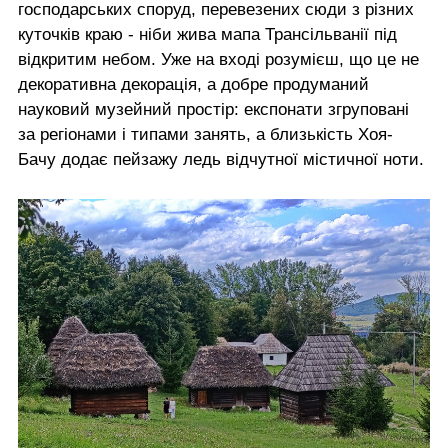
господарських споруд, перевезених сюди з різних
куточків краю - ніби жива мапа Трансільванії під
відкритим небом. Уже на вході розумієш, що це не
декоративна декорація, а добре продуманий
науковий музейний простір: експонати згруповані
за регіонами і типами занять, а близькість Хоя-
Бачу додає пейзажу ледь відчутної містичної ноти.