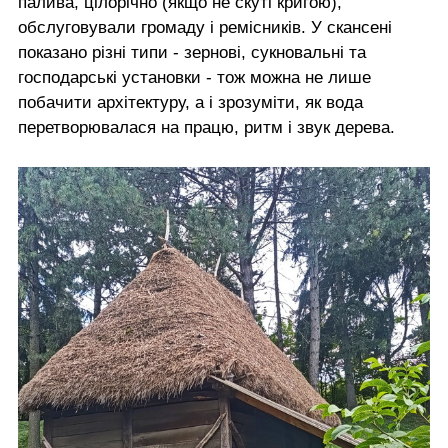
палива, цілорічно (якщо не скуті кригою),
обслуговували громаду і ремісників. У скансені
показано різні типи - зернові, сукновальні та
господарські установки - тож можна не лише
побачити архітектуру, а і зрозуміти, як вода
перетворювалася на працю, ритм і звук дерева.