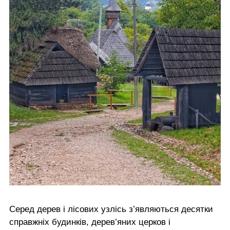
Серед дерев і лісових узлісь з’являються десятки
справжніх будинків, дерев’яних церков і