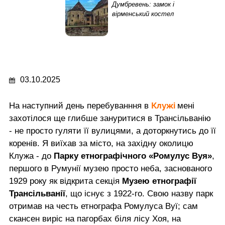
Думбревень: замок і
вірменський костел
03.10.2025
Клужі
На наступний день перебуванння в
мені
захотілося ще глибше зануритися в Трансільванію
- не просто гуляти її вулицями, а доторкнутись до її
коренів. Я виїхав за місто, на західну околицю
Клужа - до
Парку етнографічного «Ромулус Вуя»
,
першого в Румунії музею просто неба, заснованого
1929 року як відкрита секція
Музею етнографії
Трансільванії
, що існує з 1922-го. Свою назву парк
отримав на честь етнографа Ромулуса Вуї; сам
скансен виріс на пагорбах біля лісу Хоя, на