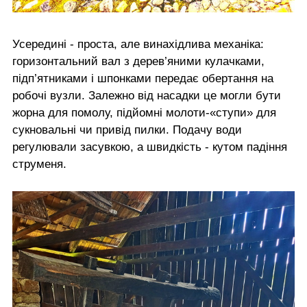
Усередині - проста, але винахідлива механіка:
горизонтальний вал з дерев’яними кулачками,
підп’ятниками і шпонками передає обертання на
робочі вузли. Залежно від насадки це могли бути
жорна для помолу, підйомні молоти-«ступи» для
сукновальні чи привід пилки. Подачу води
регулювали засувкою, а швидкість - кутом падіння
струменя.