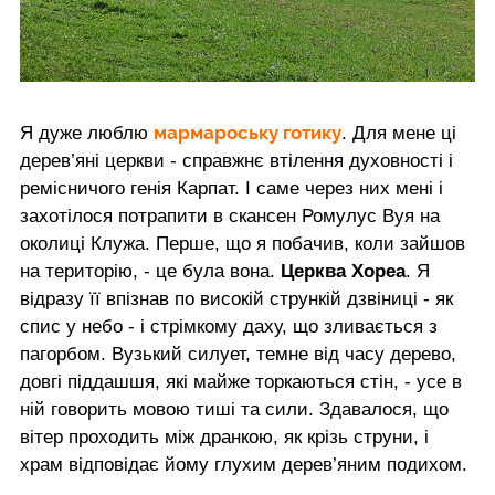
мармароську готику
Я дуже люблю
. Для мене ці
дерев’яні церкви - справжнє втілення духовності і
ремісничого генія Карпат. І саме через них мені і
захотілося потрапити в скансен Ромулус Вуя на
околиці Клужа. Перше, що я побачив, коли зайшов
на територію, - це була вона.
Церква Хореа
. Я
відразу її впізнав по високій стрункій дзвіниці - як
спис у небо - і стрімкому даху, що зливається з
пагорбом. Вузький силует, темне від часу дерево,
довгі піддашшя, які майже торкаються стін, - усе в
ній говорить мовою тиші та сили. Здавалося, що
вітер проходить між дранкою, як крізь струни, і
храм відповідає йому глухим дерев’яним подихом.