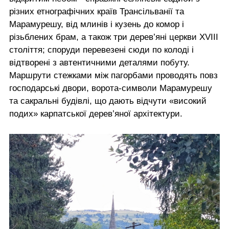
різних етнографічних країв Трансільванії та
Марамурешу, від млинів і кузень до комор і
різьблених брам, а також три дерев’яні церкви XVIII
століття; споруди перевезені сюди по колоді і
відтворені з автентичними деталями побуту.
Маршрути стежками між пагорбами проводять повз
господарські двори, ворота-символи Марамурешу
та сакральні будівлі, що дають відчути «високий
подих» карпатської дерев’яної архітектури.