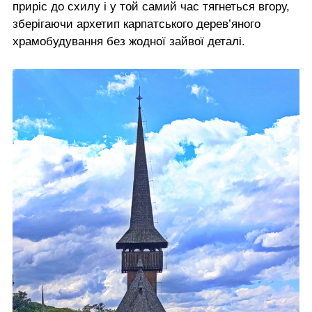
приріс до схилу і у той самий час тягнеться вгору,
зберігаючи архетип карпатського дерев’яного
храмобудування без жодної зайвої деталі.