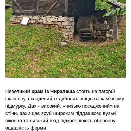
Невеликий
храм із Чиралеша
стоїть на пагорбі
скансену, складений із дубових вінців на кам’яному
підмурку. Дах - високий, «низько посаджений» на
стіни, захищає зруб широким піддашком; вузькі
віконця та низький вхід підкреслюють оборонну
ощадність форми.