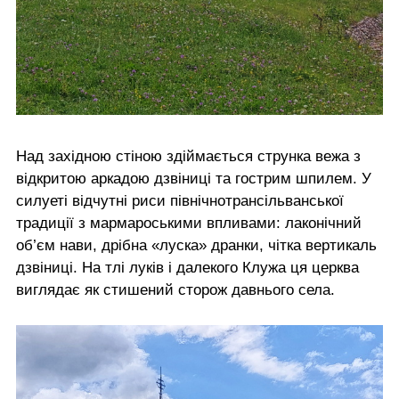
Над західною стіною здіймається струнка вежа з
відкритою аркадою дзвіниці та гострим шпилем. У
силуеті відчутні риси північнотрансільванської
традиції з мармароськими впливами: лаконічний
об’єм нави, дрібна «луска» дранки, чітка вертикаль
дзвіниці. На тлі луків і далекого Клужа ця церква
виглядає як стишений сторож давнього села.