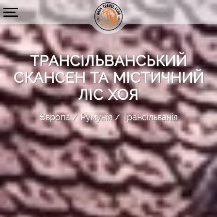
ТРАНСІЛЬВАНСЬКИЙ
СКАНСЕН ТА МІСТИЧНИЙ
ЛІС ХОЯ
Європа
Румунія
Трансільванія