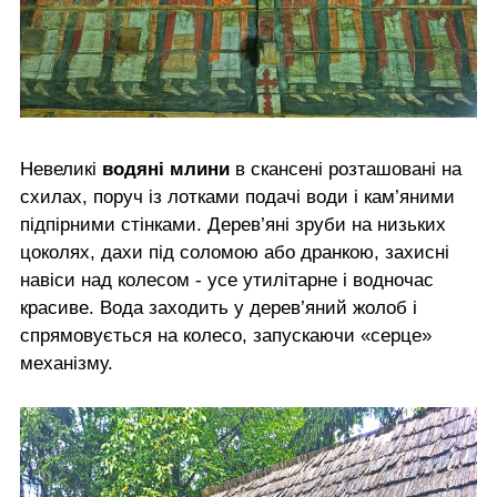
Невеликі
водяні млини
в скансені розташовані на
схилах, поруч із лотками подачі води і кам’яними
підпірними стінками. Дерев’яні зруби на низьких
цоколях, дахи під соломою або дранкою, захисні
навіси над колесом - усе утилітарне і водночас
красиве. Вода заходить у дерев’яний жолоб і
спрямовується на колесо, запускаючи «серце»
механізму.