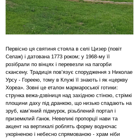
Первісно ця святиня стояла в селі Цизер (повіт
Селаж) і датована 1773 роком; у 1968-му її
розібрали по вінцях і перевезли на пагорби
скансену. Традиція пов’язує спорудження з Николае
Урсу - Гореею, тому в Клужі її знають і як «церкву
Хореа». Зовні це еталон мармароської готики:
струнка вежа-дзвіниця над західною стіною, стрімкі
площини даху під дранкою, що низько спадають на
зруб, кам’яний підмурок, різьблений портал і
приземклий ґанок. Невеликі пропорції нави та
акцент на вертикалі роблять форму водночас
укоріненою і небесно спрямованою - храм ніби