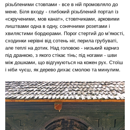
різьбленими стовпами - все в ній промовляло до
мене. Біля входу - глибокий різьблений портал із
«скрученими, мов канат», стовпчиками, арковими
лиштвами одна в одну, сонячними розетами і
хвилястими бордюрами. Порог стертий до м’якості,
сходинки нерівні від сотень ніг, перила грубуваті,
але теплі на дотик. Над головою - низький карниз
під дранкою, з якого стікає тінь; під ногами - шви
між дошками, що відгукуються на кожен рух. Стоїш
і ніби чуєш, як дерево дихає смолою та минулим.