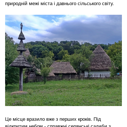
природній межі міста і давнього сільського світу.
Це місце вразило вже з перших кроків. Під
відкритим небом - справжні селянські садиби з