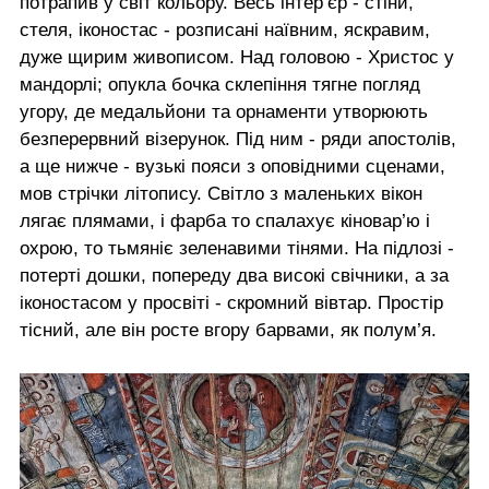
потрапив у світ кольору. Весь інтер’єр - стіни,
стеля, іконостас - розписані наївним, яскравим,
дуже щирим живописом. Над головою - Христос у
мандорлі; опукла бочка склепіння тягне погляд
угору, де медальйони та орнаменти утворюють
безперервний візерунок. Під ним - ряди апостолів,
а ще нижче - вузькі пояси з оповідними сценами,
мов стрічки літопису. Світло з маленьких вікон
лягає плямами, і фарба то спалахує кіновар’ю і
охрою, то тьмяніє зеленавими тінями. На підлозі -
потерті дошки, попереду два високі свічники, а за
іконостасом у просвіті - скромний вівтар. Простір
тісний, але він росте вгору барвами, як полум’я.