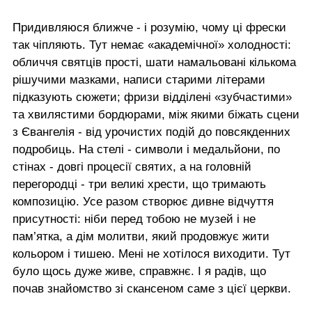
Придивляюся ближче - і розумію, чому ці фрески
так чіпляють. Тут немає «академічної» холодності:
обличчя святців прості, шати намальовані кількома
рішучими мазками, написи старими літерами
підказують сюжети; фризи відділені «зубчастими»
та хвилястими бордюрами, між якими біжать сцени
з Євангелія - від урочистих подій до повсякденних
подробиць. На стелі - символи і медальйони, по
стінах - довгі процесії святих, а на головній
перегородці - три великі хрести, що тримають
композицію. Усе разом створює дивне відчуття
присутності: ніби перед тобою не музей і не
пам’ятка, а дім молитви, який продовжує жити
кольором і тишею. Мені не хотілося виходити. Тут
було щось дуже живе, справжнє. І я радів, що
почав знайомство зі скансеном саме з цієї церкви.