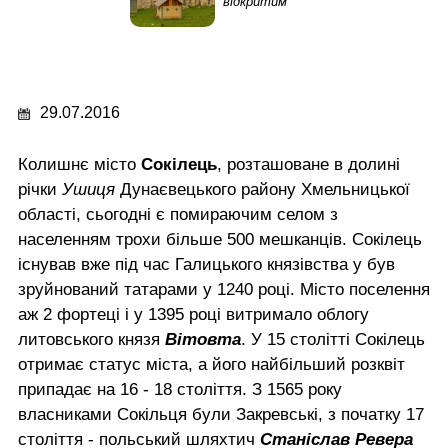
відкритим
29.07.2016
Колишнє місто
Сокілець
, розташоване в долині
річки
Ушиця
Дунаєвецького району Хмельницької
області, сьогодні є помираючим селом з
населенням трохи більше 500 мешканців. Сокілець
існував вже під час Галицького князівства у був
зруйнований татарами у 1240 році. Місто поселення
аж 2 фортеці і у 1395 році витримало облогу
литовського князя
Вітовта
. У 15 столітті Сокілець
отримає статус міста, а його найбільший розквіт
припадає на 16 - 18 століття. З 1565 року
власниками Сокільця були Закревські, з початку 17
століття - польський шляхтич
Станіслав Ревера