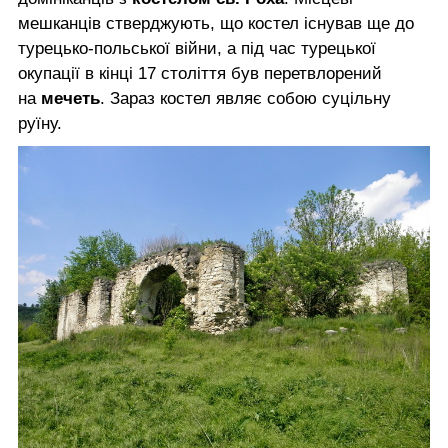
мешканців стверджують, що костел існував ще до
турецько-польської війни, а під час турецької
окупації в кінці 17 століття був перетвлорений
на
мечеть
. Зараз костел являє собою суцільну
руїну.