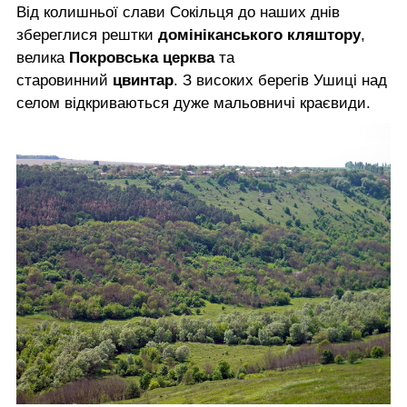
Від колишньої слави Сокільця до наших днів
збереглися рештки
домініканського кляштору
,
велика
Покровська церква
та
старовинний
цвинтар
. З високих берегів Ушиці над
селом відкриваються дуже мальовничі краєвиди.