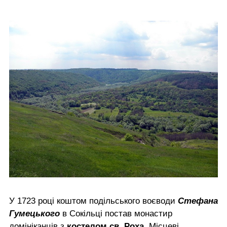
У 1723 році коштом подільського воєводи
Стефана
Гумецького
в Сокільці постав монастир
домініканців з
костелом св. Роха
. Місцеві