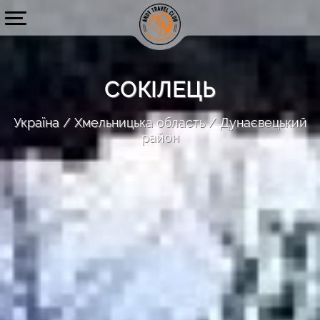
СОКІЛЕЦЬ
Україна
Хмельницька область
Дунаєвецький
район