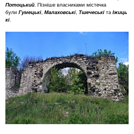
Потоцький
. Пізніше власниками містечка
були
Гумецькі
,
Малаховські
,
Тшечеські
та
Іжиць
кі
.