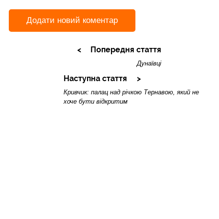
Додати новий коментар
Попередня стаття
Дунаївці
Наступна стаття
Кривчик: палац над річкою Тернавою, який не
хоче бути відкритим
Читайте також:
14
Кривчик: палац над річкою Тернавою,
Лип
який не хоче бути відкритим