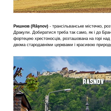
Ришнов (Râşnov)
- трансільванське містечко, р
Дракули. Добиратися треба так само, як і до Бра
фортецею хрестоносців, розташована на горі на
двома стародавніми церквами і красивою природ