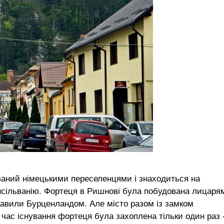
нований німецькими переселенцями і знаходиться на
ансільванію. Фортеця в Ришнові була побудована лицаря
 правили Бурценландом. Але місто разом із замком
 час існування фортеця була захоплена тільки один раз 