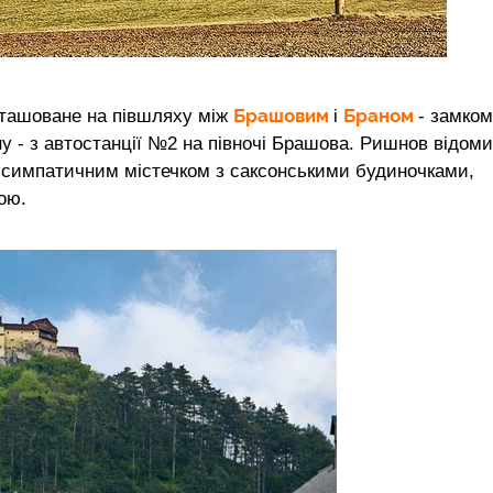
Брашовим
Браном
озташоване на півшляху між
і
- замком
ну - з автостанції №2 на півночі Брашова. Ришнов відом
д симпатичним містечком з саксонськими будиночками,
ою.