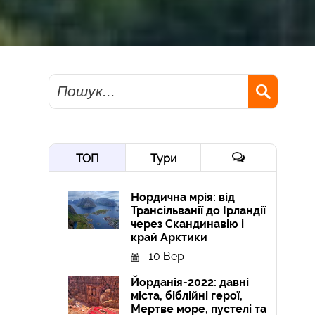
Пошук
ТОП
Тури
Нордична мрія: від
Трансільванії до Ірландії
через Скандинавію і
край Арктики
10 Вер
Йорданія-2022: давні
міста, біблійні герої,
Мертве море, пустелі та