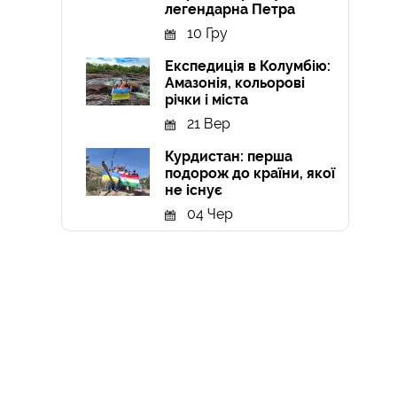
легендарна Петра
10 Гру
Експедиція в Колумбію:
Амазонія, кольорові
річки і міста
21 Вер
Курдистан: перша
подорож до країни, якої
не існує
04 Чер