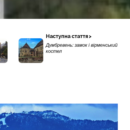
Наступна стаття
Думбревень: замок і вірменський
костел