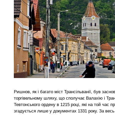
Ришнов, як і багато міст Трансільванії, був зас
торгівельному шляху, що сполучає Валахію і Тр
Тевтонського ордену в 1215 році, які на той час
згадується лише у документах 1331 року. За весь