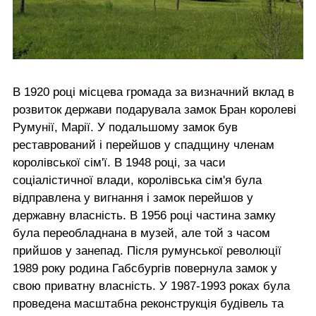
В 1920 році місцева громада за визначний вклад в
розвиток держави подарувала замок Бран королеві
Румунії, Марії. У подальшому замок був
реставрований і перейшов у спадщину членам
королівської сім'ї. В 1948 році, за часи
соціалістичної влади, королівська сім'я була
відправлена у вигнання і замок перейшов у
державну власність. В 1956 році частина замку
була переобладнана в музей, але той з часом
прийшов у занепад. Після румунської революції
1989 року родина Габсбургів повернула замок у
свою приватну власність. У 1987-1993 роках була
проведена масштабна реконструкція будівель та