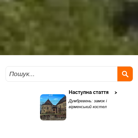
Пошук
Наступна стаття
Думбревень: замок і
вірменський костел