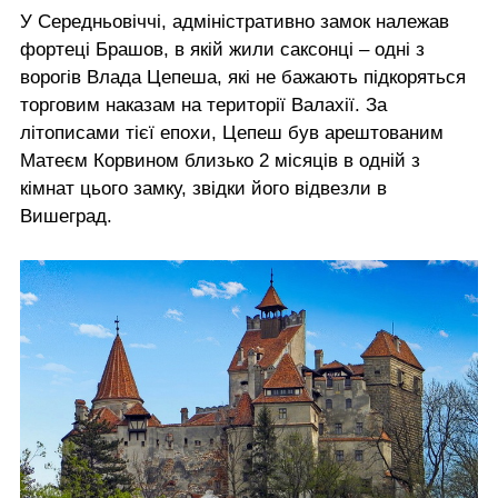
У Середньовіччі, адміністративно замок належав
фортеці Брашов, в якій жили саксонці – одні з
ворогів Влада Цепеша, які не бажають підкоряться
торговим наказам на території Валахії. За
літописами тієї епохи, Цепеш був арештованим
Матеєм Корвином близько 2 місяців в одній з
кімнат цього замку, звідки його відвезли в
Вишеград.