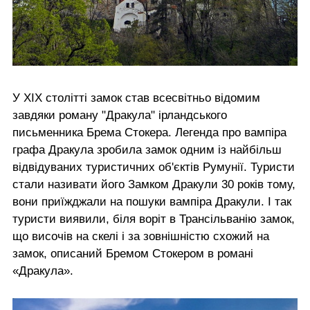
У XIX столітті замок став всесвітньо відомим
завдяки роману "Дракула" ірландського
письменника Брема Стокера. Легенда про вампіра
графа Дракула зробила замок одним із найбільш
відвідуваних туристичних об'єктів Румунії. Туристи
стали називати його Замком Дракули 30 років тому,
вони приїжджали на пошуки вампіра Дракули. І так
туристи виявили, біля воріт в Трансільванію замок,
що височів на скелі і за зовнішністю схожий на
замок, описаний Бремом Стокером в романі
«Дракула».