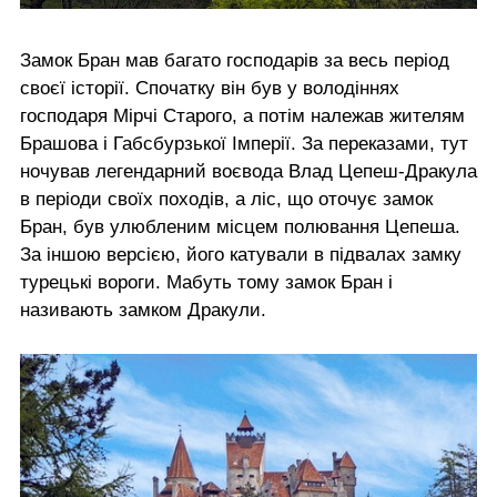
Замок Бран мав багато господарів за весь період
своєї історії. Спочатку він був у володіннях
господаря Мірчі Старого, а потім належав жителям
Брашова і Габсбурзької Імперії. За переказами, тут
ночував легендарний воєвода Влад Цепеш-Дракула
в періоди своїх походів, а ліс, що оточує замок
Бран, був улюбленим місцем полювання Цепеша.
За іншою версією, його катували в підвалах замку
турецькі вороги. Мабуть тому замок Бран і
називають замком Дракули.