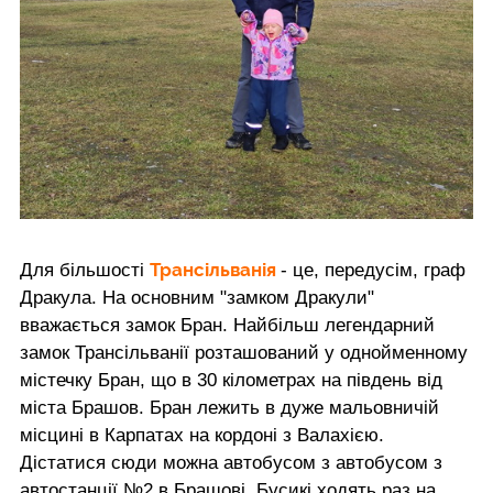
Трансільванія
Для більшості
- це, передусім, граф
Дракула. На основним "замком Дракули"
вважається замок Бран. Найбільш легендарний
замок Трансільванії розташований у однойменному
містечку Бран, що в 30 кілометрах на південь від
міста Брашов. Бран лежить в дуже мальовничій
місцині в Карпатах на кордоні з Валахією.
Дістатися сюди можна автобусом з автобусом з
автостанції №2 в Брашові. Бусикі ходять раз на