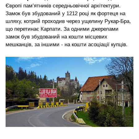
Європі пам’ятників середньовічної архітектури.
Замок був збудований у 1212 році як фортеця на
шляху, котрий проходив через ущелину Рукар-Бра,
що перетинає Карпати. За одними джерелами
замок був збудований на кошти місцевих
мешканців, за іншими - на кошти асоціації купців.