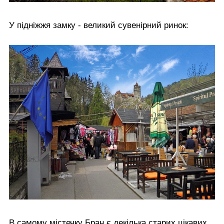
У підніжжя замку - великий сувенірний ринок:
В самому містечку Бран є декілька старих цікавих