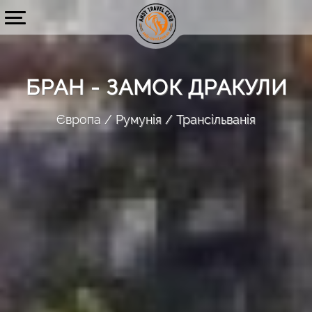
БРАН - ЗАМОК ДРАКУЛИ
Європа
Румунія
Трансільванія