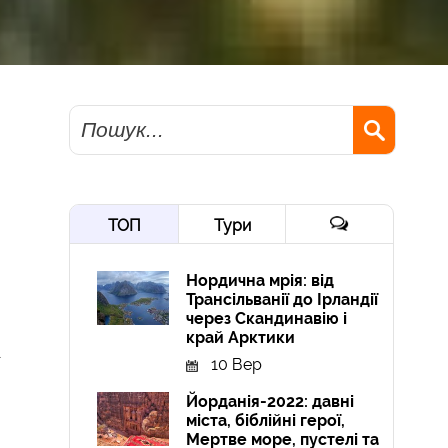
Пошук
ТОП
Тури
Нордична мрія: від
Трансільванії до Ірландії
через Скандинавію і
край Арктики
10 Вер
Йорданія-2022: давні
міста, біблійні герої,
Мертве море, пустелі та