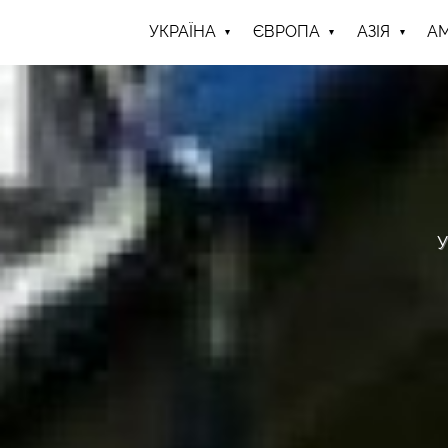
УКРАЇНА
ЄВРОПА
АЗІЯ
А
У