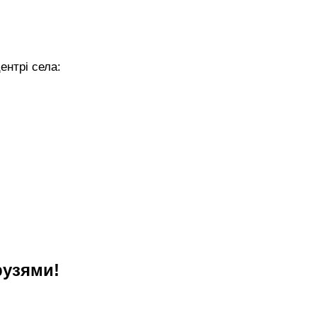
ентрі села:
рузями!