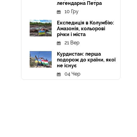
легендарна Петра
10 Гру
Експедиція в Колумбію:
Амазонія, кольорові
річки і міста
21 Вер
Курдистан: перша
подорож до країни, якої
не існує
04 Чер