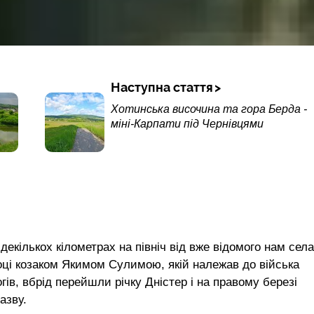
Наступна стаття
Хотинська височина та гора Берда -
міні-Карпати під Чернівцями
декількох кілометрах на північ від вже відомого нам села
році козаком Якимом Сулимою, якій належав до війська
гів, вбрід перейшли річку Дністер і на правому березі
азву.