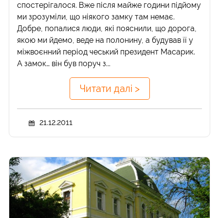
спостерігалося. Вже після майже години підйому
ми зрозуміли, що ніякого замку там немає.
Добре, попалися люди, які пояснили, що дорога,
якою ми йдемо, веде на полонину, а будував її у
міжвоєнний період чеський президент Масарик.
А замок… він був поруч з...
Читати далі >
21.12.2011