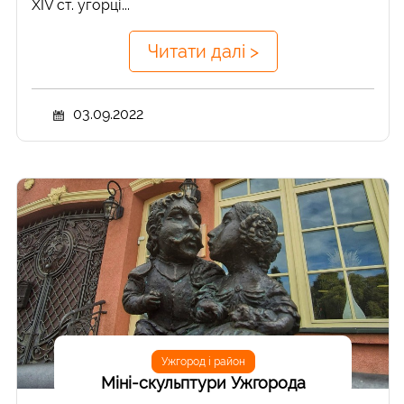
XIV ст. угорці...
Читати далі >
03.09.2022
Ужгород і район
Міні-скульптури Ужгорода