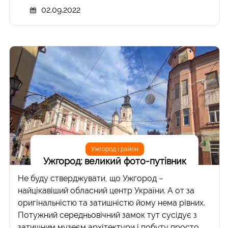
02.09.2022
Ужгород і район
Ужгород: великий фото-путівник
Не буду стверджувати, що Ужгород –
найцікавіший обласний центр України. А от за
оригінальністю та затишністю йому нема рівних.
Потужний середньовічний замок тут сусідує з
затишним музеєм архітектури і побуту просто