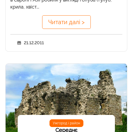
крила, хвіст...
Читати далі >
21.12.2011
Ужгород і район
Середнє