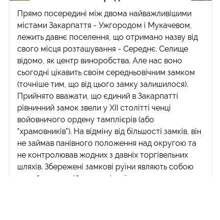
Прямо посередині між двома найважливішими
містами Закарпаття - Ужгородом і Мукачевом,
лежить давнє поселення, що отримано назву від
свого місця розташування - Середнє. Селище
відомо, як центр виноробства. Але нас воно
сьогодні цікавить своїм середньовічним замком
(точніше тим, що від цього замку залишилося).
Прийнято вважати, що єдиний в Закарпатті
рівнинний замок звели у XII столітті ченці
войовничого ордену тамплієрів (або
"храмовників"). На відміну від більшості замків, він
не займав панівного положення над округою та
не контролював жодних з давніх торгівельних
шляхів. Збережені замкові руїни являють собою
самий прадавній тип кам'яної...
Читати далі >