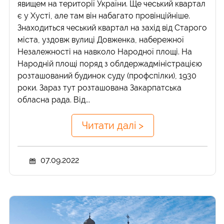
явищем на території України. Ще чеський квартал
є у Хусті, але там він набагато провінційніше.
Знаходиться чеський квартал на захід від Старого
міста, уздовж вулиці Довженка, набережної
Незалежності на навколо Народної площі. На
Народній площі поряд з облдержадміністрацією
розташований будинок суду (профспілки), 1930
роки. Зараз тут розташована Закарпатська
обласна рада. Від...
Читати далі >
07.09.2022