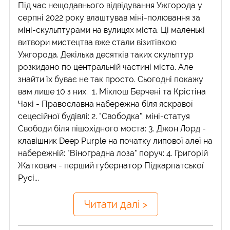
Під час нещодавнього відвідування Ужгорода у
серпні 2022 року влаштував міні-полювання за
міні-скульптурами на вулицях міста. Ці маленькі
витвори мистецтва вже стали візитівкою
Ужгорода. Декілька десятків таких скульптур
розкидано по центральній частині міста. Але
знайти їх буває не так просто. Сьогодні покажу
вам лише 10 з них. 1. Міклош Берчені та Крістіна
Чакі - Православна набережна біля яскравої
сецесійної будівлі: 2. "Свободка": міні-статуя
Свободи біля пішохідного моста: 3. Джон Лорд -
клавішник Deep Purple на початку липової алеї на
набережній: "Віноградна лоза" поруч: 4. Григорій
Жаткович - перший губернатор Підкарпатської
Русі...
Читати далі >