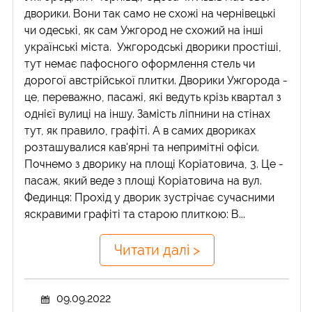
дворики. Вони так само не схожі на чернівецькі
чи одеські, як сам Ужгород не схожий на інші
українські міста. Ужгородські дворики простіші,
тут немає пафосного оформлення стель чи
дорогої австрійської плитки. Дворики Ужгорода -
це, переважно, пасажі, які ведуть крізь квартал з
однієї вулиці на іншу. Замість ліпнини на стінах
тут, як правило, графіті. А в самих двориках
розташувалися кав'ярні та непримітні офіси.
Почнемо з дворику на площі Коріатовича, 3. Це -
пасаж, який веде з площі Коріатовича на вул.
Фединця: Прохід у дворик зустрічає сучасними
яскравими графіті та старою плиткою: В...
Читати далі >
09.09.2022