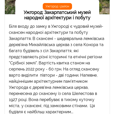
Ужгород і район
Ужгород: Закарпатський музей
народної архітектури і побуту
Біля входу до замку в Ужгороді є чудовий музей-
скансен народної архітектури та побуту
Закарпаття. В скансені - шедевральна лемківська
дерев'яна Михайлівська церква з села Конора та
багато будівель з сіл Закарпаття, які
представляють різні історичні та етнічні регіони
"Срібної землі". Вартість квитка станом на
серпень 2022 року - 60 грн. На огляд скансену
варто виділити півтори - дві години. Напевне,
найціннішим архітектурним пам'ятником
Ужгорода є дерев'яна лемківська церква,
перенесена до скансену із села Шелестова в
1927 році. Вона перебуває в тихому куточку
міста, у скансені, під замковими стінами. Ця
будівля є найбільш характерним...