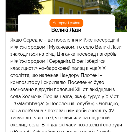
Ужгород і район
Великі Лази
Якщо Середнє – це поселення мійже посередині
між Ужгородом і Мукачевом, то село Великі Лази
знаходиться на річці Циганка посеред пагорбів
між Ужгородом і Середнім. В селі зберігся
класицистично-бароковий палац кінця ХІХ
століття, що належав Нандору Плотені –
композитору і скрипалю. Поселення було
засновано в другій половині XIII ст. вихідцями з
села Холмець. Перша назва, яка фігурує у XIV ст.
- "Galambhaga" («Поселення Голуба»). Очевидно,
вона пов'язана з похованням доби енеоліту (IV
тисячоліття до н.е.), яке виявили на південній
околиці села. В ті далекі часи поховальні споруди
в Європі і Азії робили у вигляді голуба (тулуб,