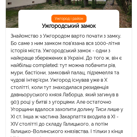
Ужгород і район
Ужгородський замок
Знайомство з Ужгородом варто почати з замку.
Бо саме з ним замком пов'язана вся 1000-літня
історія міста. Ужгородський замок - одни з
найкраще збережених в Україні. До того ж, він є
найбільш completed: тут можна побачити рів,
мури, бастіони, замковий палац, підземелля та
чудові інтер'єри. Ужгород існував уже в X
столітті, коли тут знаходилася резиденція
давньоруського князя Лаборца, який загинув в
903 році у битві з угорцями. Але остаточно
Угорщини вдалося захопити долину Тиси лише у
XI ст. Інша ж частина Закарпаття входила в XI -
XIV столітті до складу Галицького, а потім
Галицько-Волинського князівства. І тільки з кінця