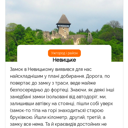
Ужгород і район
Невицьке
Замок в Невицькому виявився для нас
найскладнішим у плані добирання. Дорога, по
повертає до замку з траси, веде майже
безпосередньо до фортеці. Знаючи, як деякі інші
занедбані замки ізольовані від автодоріг, ми,
залишивши автівку на стоянці, пішли собі уверх
(замок-то тіпа на горі знаходиться) старою
бруківкою. Йшли кілометр, другий, третій, а
замку все нема. Та й краєвидів достойних не