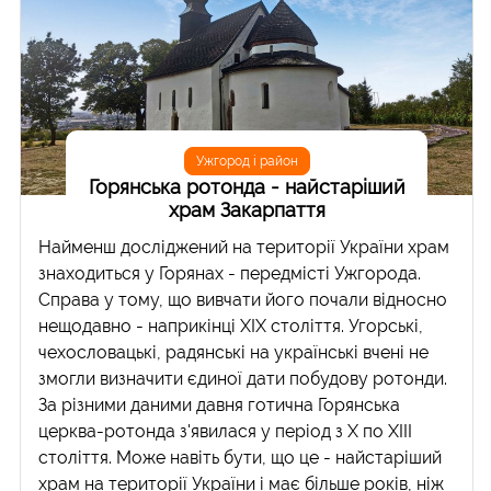
Ужгород і район
Горянська ротонда - найстаріший
храм Закарпаття
Найменш досліджений на території України храм
знаходиться у Горянах - передмісті Ужгорода.
Справа у тому, що вивчати його почали відносно
нещодавно - наприкінці ХІХ століття. Угорські,
чехословацькі, радянські на українські вчені не
змогли визначити єдиної дати побудову ротонди.
За різними даними давня готична Горянська
церква-ротонда з'явилася у період з Х по XIII
століття. Може навіть бути, що це - найстаріший
храм на території України і має більше років, ніж