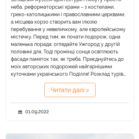
неба, реформаторські храми – з костелами,
греко-католицькими і православними церквами,
а місцева корзо створить вам ілюзію
перебування у невеличкому, але європейському
містечку. Перед тим, як почати подорож, одна
маленька порада: оглядайте Ужгород у другій
половині для. Тоді промінці сонця освітлюють
фасади памяток так, як треба. Приєднуйтесь до
моїх авторських подорожей найгарнішими
куточками українського Поділля! Розклад турів...
Читати далі >
01.09.2022