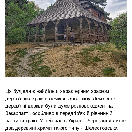
Ця будівля є найбільш характерним зразком
дерев'яних храмів лемківського типу. Лемківські
дерев'яні церкви були дуже розповсюджені на
Закарпатті, особливо в передгір'ях й рівнинній
частини краю. У цей час в Україні збереглися лише
два дерев'яні храми такого типу - Шелестовська