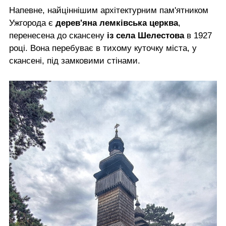
Напевне, найціннішим архітектурним пам'ятником
Ужгорода є
дерев'яна лемківська церква
,
перенесена до скансену
із села Шелестова
в 1927
році. Вона перебуває в тихому куточку міста, у
скансені, під замковими стінами.