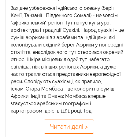
Західне узбережжя Індійського океану (беріг
Кенії, Танзанії і Південного Сомалі) - не зовсім
"африканський" регіон. Тут панує культура,
архітектура і традиції Суахілі. Народ суахілі - це
суміш африканців з арабами та індійцями, які
колонізували східний берег Африки у попередні
століття, внаслідок чого тут створився окремий
етнос. Шкіра місцевих людей тут набагато
світліша, ніж в інших регіонах Африки, а дуже
часто трапляються представники європеоїдної
раси. Сповідують суахільці, як правило,
іслам. Стара Момбаса - це колоритна суміш
Африки, Індії та Омана: Момбаса вперше
згадується арабським географом і
картографом Ідрісі в 1151 році. Тоді...
Читати далі >