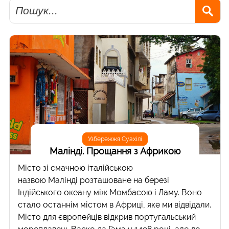
Пошук
Узбережжя Суахілі
Малінді. Прощання з Африкою
Місто зі смачною італійською
назвою Малінді розташоване на березі
Індійського океану між Момбасою і Ламу. Воно
стало останнім містом в Африці, яке ми відвідали.
Місто для європейців відкрив португальський