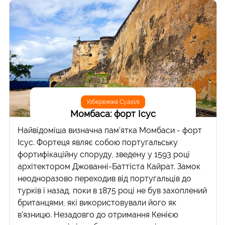
Узбережжя Суахілі
Момбаса: форт Ісус
Найвідоміша визначна пам'ятка Момбаси - форт
Ісус. Фортеця являє собою португальську
фортифікаційну споруду, зведену у 1593 році
архітектором Джованні-Баттіста Кайрат. Замок
неодноразово переходив від португальців до
турків і назад, поки в 1875 році не був захоплений
британцями, які використовували його як
в'язницю. Незадовго до отримання Кенією