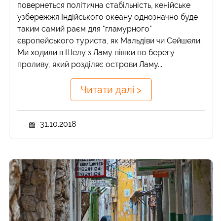
повернеться політична стабільність, кенійське
узбережжя Індійського океану однозначно буде
таким самий раєм для "гламурного"
європейського туриста, як Мальдіви чи Сейшели.
Ми ходили в Шелу з Ламу пішки по берегу
проливу, який розділяє острови Ламу...
Читати далі >
31.10.2018