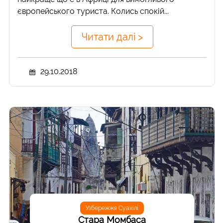
європейського туриста. Колись спокій...
Читати далі >
29.10.2018
Узбережжя Суахілі
Стара Момбаса