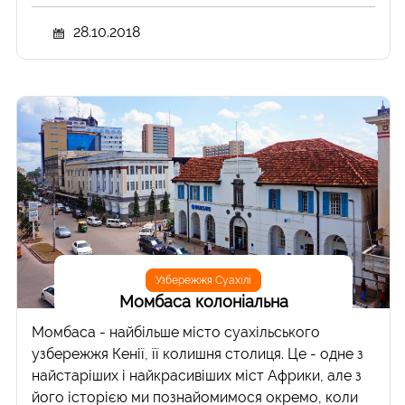
28.10.2018
Узбережжя Суахілі
Момбаса колоніальна
Момбаса - найбільше місто суахільського
узбережжя Кенії, її колишня столиця. Це - одне з
найстаріших і найкрасивіших міст Африки, але з
його історією ми познайомимося окремо, коли