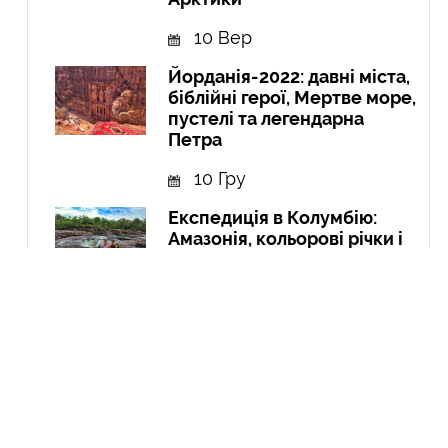
10 Вер
Йорданія-2022: давні міста,
біблійні герої, Мертве море,
пустелі та легендарна
Петра
10 Гру
Експедиція в Колумбію:
Амазонія, кольорові річки і
міста
21 Вер
Курдистан: перша подорож
до країни, якої не існує
04 Чер