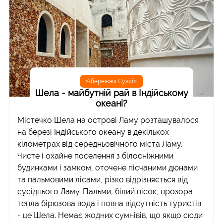
Узбережжя Суахілі
Шела - майбутній рай в Індійському
океані?
Містечко Шела на острові Ламу розташувалося
на березі Індійського океану в декількох
кілометрах від середньовічного міста Ламу.
Чисте і охайне поселення з білосніжними
будинками і замком, оточене пісчаними дюнами
та пальмовими лісами, різко відрізняється від
сусіднього Ламу. Пальми, білий пісок, прозора
тепла бірюзова вода і повна відсутність туристів
- це Шела. Немає жодних сумнівів, що якщо сюди