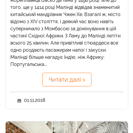
мореплавець Васко да Гама у 1498 році, але до
того, ще у 1414 році Малінді відвідав знаменитий
китайський мандрівник Чжен Хе. Взагалі ж, місто
відомо з XIV століття, і деякий час воно навіть
суперничало з Момбасою за домінування в цій
частині Східної Африки. З Ламу до Малінді летіти
всього 25 хвилин. Але привітливі стюардеси все
одно роздають пасажирам напої і закуски.
Малінді більше нагадує Індію, ніж Африку:
Португальська...
Читати далі >
01.11.2018