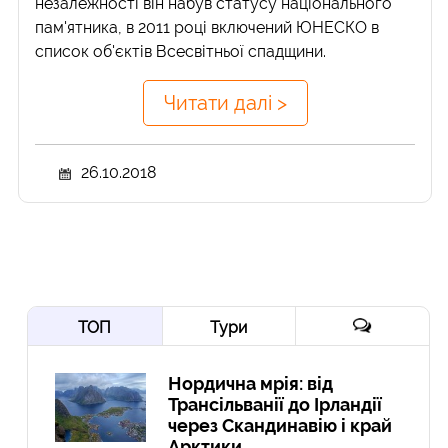
незалежності він набув статусу національного
пам'ятника, в 2011 році включений ЮНЕСКО в
список об'єктів Всесвітньої спадщини.
Читати далі >
26.10.2018
ТОП
Тури
Нордична мрія: від
Трансільванії до Ірландії
через Скандинавію і край
Арктики