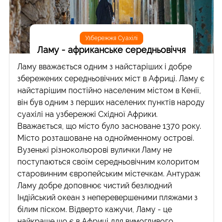
Узбережжя Суахілі
Ламу - африканське середньовіччя
Ламу вважається одним з найстаріших і добре
збережених середньовічних міст в Африці. Ламу є
найстарішим постійно населеним містом в Кенії,
він був одним з перших населених пунктів народу
суахілі на узбережжі Східної Африки.
Вважається, що місто було засноване 1370 року.
Місто розташоване на однойменному острові.
Вузенькі різнокольорові вулички Ламу не
поступаються своїм середньовічним колоритом
старовинним європейським містечкам. Антураж
Ламу добре доповнює чистий безлюдний
Індійський океан з неперевершеними пляжами з
білим піском. Відверто кажучи, Ламу - це
найкраще що є в Африці для вимогливого