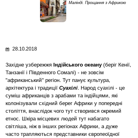
Малінді. Прощання з Африкою
28.10.2018
Західне узбережжя
Індійського океану
(беріг Кенії,
Танзанії і Південного Сомалі) - не зовсім
"африканський" регіон. Тут панує культура,
архітектура і традиції
Суахілі
. Народ суахілі - це
суміш африканців з арабами та індійцями, які
колонізували східний берег Африки у попередні
століття, внаслідок чого тут створився окремий
етнос. Шкіра місцевих людей тут набагато
світліша, ніж в інших регіонах Африки, а дуже
часто трапляються представники європеоїдної