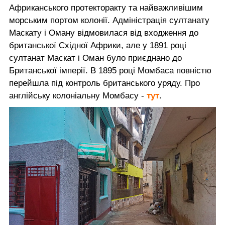
Африканського протекторакту та найважливішим
морським портом колонії. Адміністрація султанату
Маскату і Оману відмовилася від ​​входження до
британської Східної Африки, але у 1891 році
султанат Маскат і Оман було приєднано до
Британської імперії. В 1895 році Момбаса повністю
перейшла під контроль британського уряду. Про
тут
англійську колоніальну Момбасу -
.