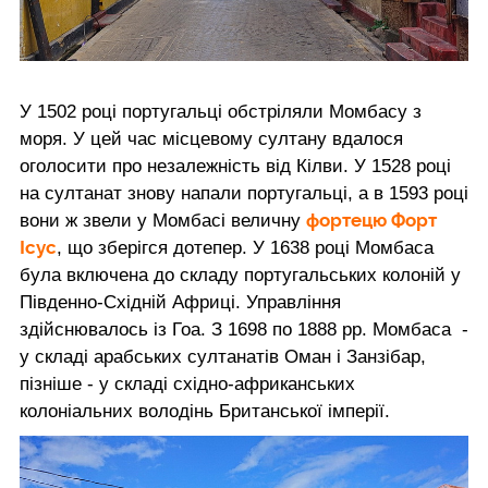
У 1502 році португальці обстріляли Момбасу з
моря. У цей час місцевому султану вдалося
оголосити про незалежність від Кілви. У 1528 році
на султанат знову напали португальці, а в 1593 році
фортецю Форт
вони ж звели у Момбасі величну
Ісус
, що зберігся дотепер. У 1638 році Момбаса
була включена до складу португальських колоній у
Південно-Східній Африці. Управління
здійснювалось із Гоа. З 1698 по 1888 рр. Момбаса -
у складі арабських султанатів Оман і Занзібар,
пізніше - у складі східно-африканських
колоніальних володінь Британської імперії.