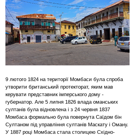
9 лютого 1824 на території Момбаси була спроба
утворити британський протекторат, яким мав
керувати представник імперського дому -
губернатор. Але 5 липня 1826 влада оманських
султанів була відновлена і з 24 червня 1837
Момбаса формально була повернута Саїдом бін
Султаном під управління султанів Маскату і Оману.
У 1887 році Момбаса стала столицею Східно-