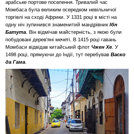
арабське портове поселення. Тривалий час
Момбаса була великим осередком невільничої
торгівлі на сході Африки. У 1331 році в місті на
одну ніч зупинився знаменитий мандрівник
Ібн
Батута
. Він відмічав майстерність, з якою були
побудовані дерев'яні мечеті. В 1415 році гавань
Момбаси відвідав китайський флот
Чжен Хе
. У
1498 році, прямуючи до Індії, тут перебував
Васко
да Гама
.