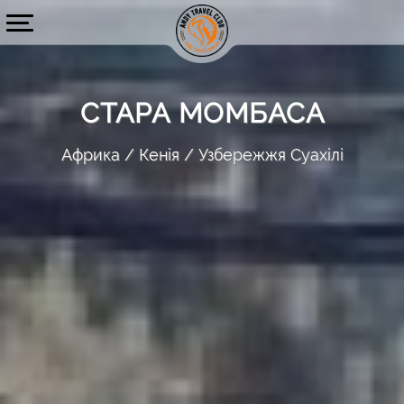
СТАРА МОМБАСА
Африка
Кенія
Узбережжя Суахілі