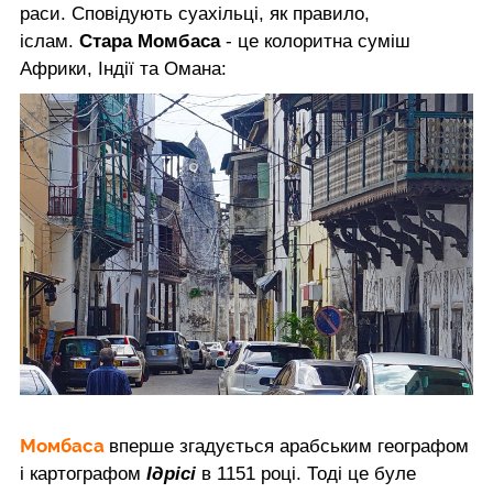
раси. Сповідують суахільці, як правило,
іслам.
Стара Момбаса
- це колоритна суміш
Африки, Індії та Омана:
Момбаса
вперше згадується арабським географом
і картографом
Ідрісі
в 1151 році. Тоді це буле