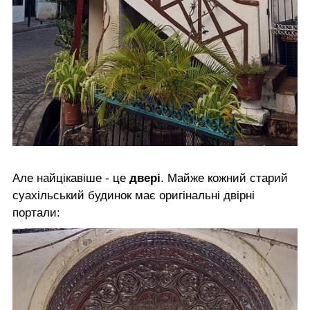
Але найцікавіше - це
двері
. Майже кожний старий
суахільський будинок має оригінальні двірні
портали: