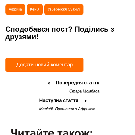
Африка
Кенія
Узбережжя Суахілі
Сподобався пост? Поділись з
друзями!
Додати новий коментар
Попередня стаття
Стара Момбаса
Наступна стаття
Малінді. Прощання з Африкою
Читайте також: