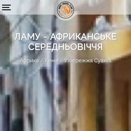
ЛАМУ - АФРИКАНСЬКЕ
СЕРЕДНЬОВІЧЧЯ
Африка
Кенія
Узбережжя Суахілі