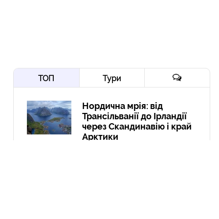
ТОП
Тури
Нордична мрія: від
Трансільванії до Ірландії
через Скандинавію і край
Арктики
10 Вер
Йорданія-2022: давні міста,
біблійні герої, Мертве море,
пустелі та легендарна
Петра