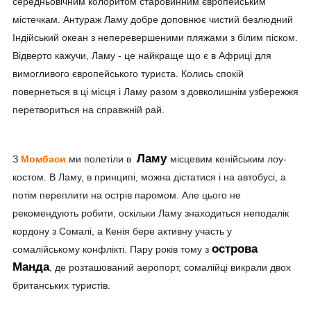
середньовічним колоритом старовинним європейським
містечкам. Антураж Ламу добре доповнює чистий безлюдний
Індійський океан з неперевершеними пляжами з білим піском.
Відверто кажучи, Ламу - це найкраще що є в Африці для
вимогливого європейського туриста. Колись спокій
повернеться в ці місця і Ламу разом з довколишнім узбережжя
перетвориться на справжній рай.
Ламу
З
Момбаси
ми полетіли в
місцевим кенійським лоу-
костом. В Ламу, в принципі, можна дістатися і на автобусі, а
потім переплити на острів паромом. Але цього не
рекомендують робити, оскільки Ламу знаходиться неподалік
кордону з Сомалі, а Кенія бере активну участь у
острова
сомалійському конфлікті. Пару років тому з
Манда
, де розташований аеропорт, сомалійці викрали двох
британських туристів.