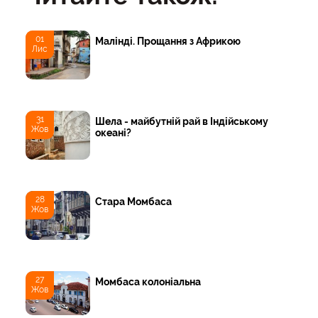
01
Малінді. Прощання з Африкою
Лис
31
Шела - майбутній рай в Індійському
Жов
океані?
28
Стара Момбаса
Жов
27
Момбаса колоніальна
Жов