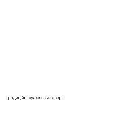
Традиційні суахільські двері: