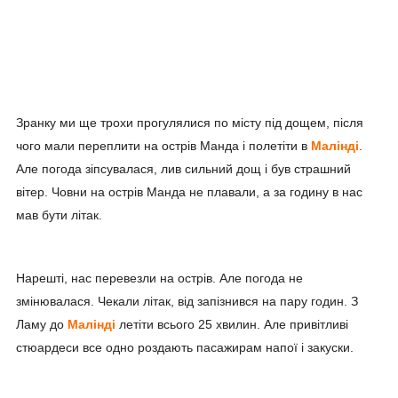
Зранку ми ще трохи прогулялися по місту під дощем, після
чого мали переплити на острів Манда і полетіти в
Малінді
.
Але погода зіпсувалася, лив сильний дощ і був страшний
вітер. Човни на острів Манда не плавали, а за годину в нас
мав бути літак.
Нарешті, нас перевезли на острів. Але погода не
змінювалася. Чекали літак, від запізнився на пару годин. З
Ламу до
Малінді
летіти всього 25 хвилин. Але привітливі
стюардеси все одно роздають пасажирам напої і закуски.