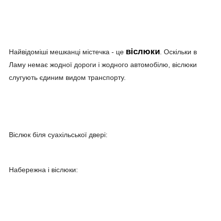
віслюки
Найвідоміші мешканці містечка - це
. Оскільки в
Ламу немає жодної дороги і жодного автомобілю, віслюки
слугують єдиним видом транспорту.
Віслюк біля суахільської двері:
Набережна і віслюки: