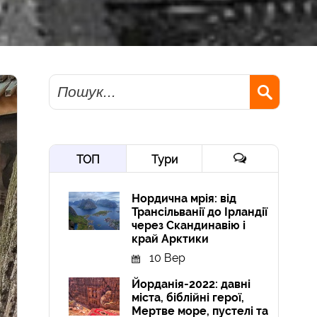
Пошук
ТОП
Тури
Нордична мрія: від
Трансільванії до Ірландії
через Скандинавію і
край Арктики
10 Вер
Йорданія-2022: давні
міста, біблійні герої,
Мертве море, пустелі та