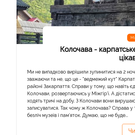
Мі
Колочава - карпатське
ціка
Ми не випадково вирішили зупинитися на 2 ноч
зважаючи та не, що це - "ведмежий кут" Карпа
районі Закарпаття. Справи у тому, що навіть 
Колочави, розвертаючись у Міжгір'ї. А дістати
ходять тричі на добу. З Колочави вони вирушаю
записуватися. Так чому ж Колочава? Справа у т
безліч музеїв і пам'яток. Думаю, що не буде...
Чи