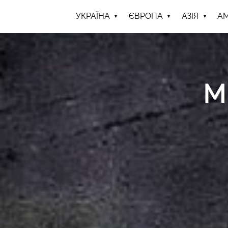
УКРАЇНА
ЄВРОПА
АЗІЯ
А
М