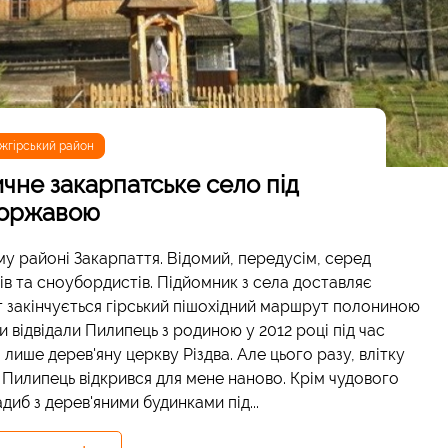
жгірський район
чне закарпатське село під
оржавою
му районі Закарпаття. Відомий, передусім, серед
ів та сноубордистів. Підйомник з села доставляє
т закінчується гірський пішохідний маршрут полониною
 відвідали Пилипець з родиною у 2012 році під час
лише дерев'яну церкву Різдва. Але цього разу, влітку
Пилипець відкрився для мене наново. Крім чудового
диб з дерев'яними будинками під...