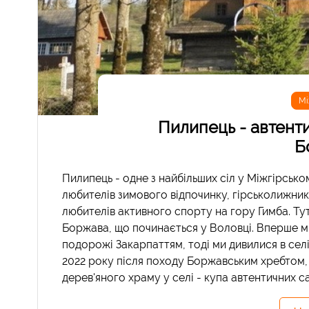
Мі
Пилипець - автенти
Б
Пилипець - одне з найбільших сіл у Міжгірсько
любителів зимового відпочинку, гірськолижник
любителів активного спорту на гору Гимба. Ту
Боржава, що починається у Воловці. Вперше ми
подорожі Закарпаттям, тоді ми дивилися в селі 
2022 року після походу Боржавським хребтом, 
дерев'яного храму у селі - купа автентичних са