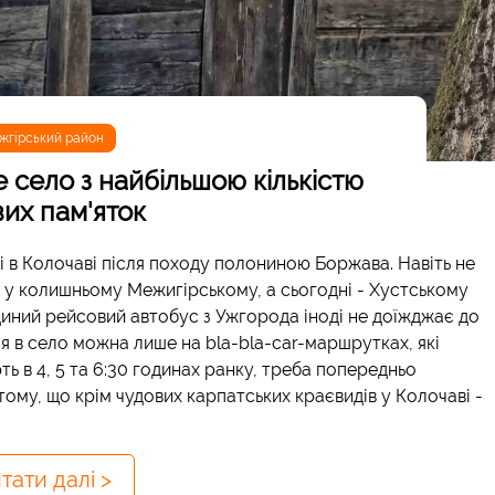
жгірський район
 село з найбільшою кількістю
вих пам'яток
і в Колочаві після походу полониною Боржава. Навіть не
т у колишньому Межигірському, а сьогодні - Хустському
єдиний рейсовий автобус з Ужгорода іноді не доїжджає до
ся в село можна лише на bla-bla-car-маршрутках, які
ть в 4, 5 та 6:30 годинах ранку, треба попередньо
ому, що крім чудових карпатських краєвидів у Колочаві -
тати далі >