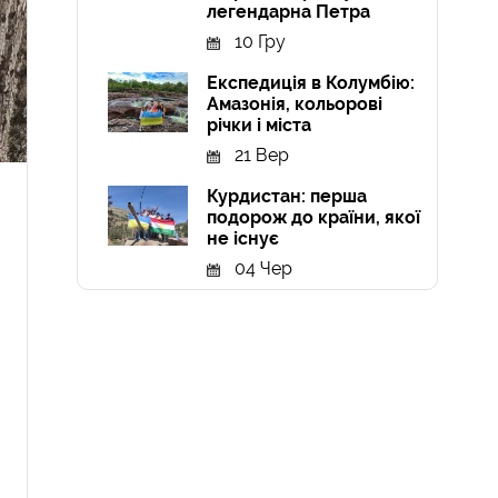
легендарна Петра
10 Гру
Експедиція в Колумбію:
Амазонія, кольорові
річки і міста
21 Вер
Курдистан: перша
подорож до країни, якої
не існує
04 Чер