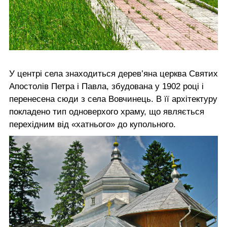
У центрі села знаходиться дерев’яна церква Святих
Апостолів Петра і Павла, збудована у 1902 році і
перенесена сюди з села Вовчинець. В її архітектуру
покладено тип одноверхого храму, що являється
перехідним від «хатнього» до купольного.