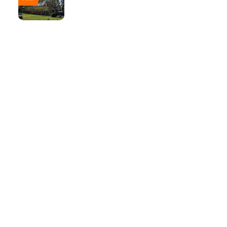
ТОП
Тури
Нордична мрія: від
Трансільванії до Ірландії
через Скандинавію і край
Арктики
10 Вер
Йорданія-2022: давні міста,
біблійні герої, Мертве море,
пустелі та легендарна