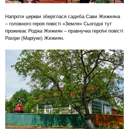
Напроти церкви зберіглася садиба Сави Жижияна
– головного героя повісті «Земля» Сьогодні тут
проживає Родіка Жижиян – правнучка героїні повісті
Рахіри (Маріуки) Жижиян.