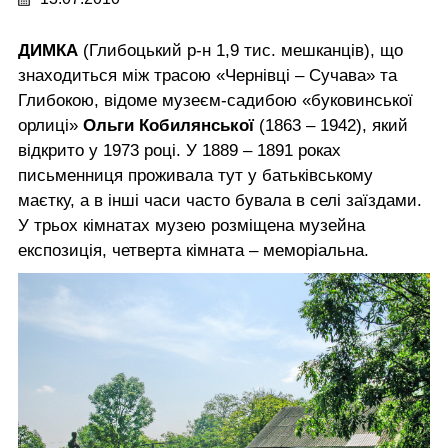
ДИМКА
(Глибоцький р-н 1,9 тис. мешканців), що
знаходиться між трасою «Чернівці – Сучава» та
Глибокою, відоме музеєм-садибою «буковинської
орлиці»
Ольги Кобилянської
(1863 – 1942), який
відкрито у 1973 році. У 1889 – 1891 роках
письменниця проживала тут у батьківському
маєтку, а в інші часи часто бувала в селі заїздами.
У трьох кімнатах музею розміщена музейна
експозиція, четверта кімната – меморіальна.