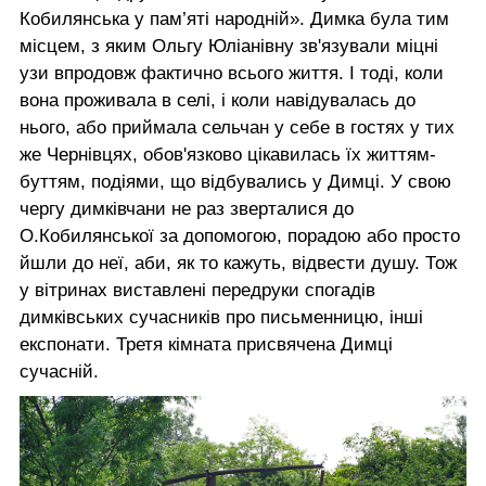
Кобилянська у пам’яті народній». Димка була тим
місцем, з яким Ольгу Юліанівну зв'язували міцні
узи впродовж фактично всього життя. І тоді, коли
вона проживала в селі, і коли навідувалась до
нього, або приймала сельчан у себе в гостях у тих
же Чернівцях, обов'язково цікавилась їх життям-
буттям, подіями, що відбувались у Димці. У свою
чергу димківчани не раз зверталися до
О.Кобилянської за допомогою, порадою або просто
йшли до неї, аби, як то кажуть, відвести душу. Тож
у вітринах виставлені передруки спогадів
димківських сучасників про письменницю, інші
експонати. Третя кімната присвячена Димці
сучасній.