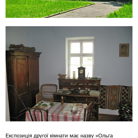
Експозиція другої кімнати має назву «Ольга