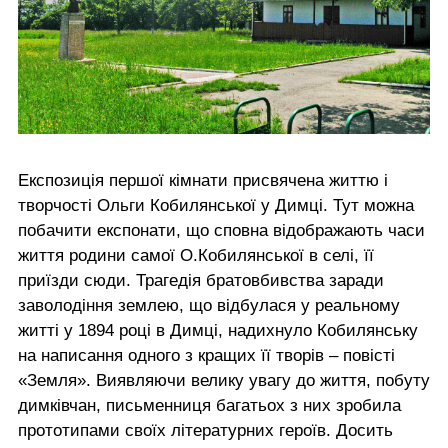
Експозиція першої кімнати присвячена життю і
творчості Ольги Кобилянської у Димці. Тут можна
побачити експонати, що сповна відображають часи
життя родини самої О.Кобилянської в селі, її
приїзди сюди. Трагедія братовбивства заради
заволодіння землею, що відбулася у реальному
житті у 1894 році в Димці, надихнуло Кобилянську
на написання одного з кращих її творів – повісті
«Земля». Виявляючи велику увагу до життя, побуту
димківчан, письменниця багатьох з них зробила
прототипами своїх літературних героїв. Досить