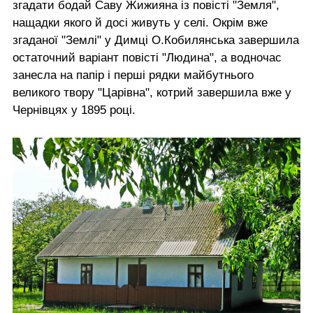
згадати бодай Саву Жижияна із повісті "Земля",
нащадки якого й досі живуть у селі. Окрім вже
згаданої "Землі" у Димці О.Кобилянська завершила
остаточний варіант повісті "Людина", а водночас
занесла на папір і перші рядки майбутнього
великого твору "Царівна", котрий завершила вже у
Чернівцях у 1895 році.