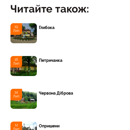
Читайте також:
19
Глибока
Лип
16
Петричанка
Лип
14
Червона Діброва
Лип
12
Опришени
Лип