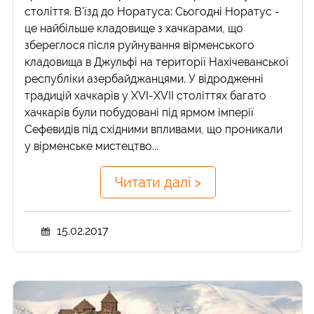
століття. В'їзд до Норатуса: Сьогодні Норатус -
це найбільше кладовище з хачкарами, що
збереглося після руйнування вірменського
кладовища в Джульфі на території Нахічеванської
республіки азербайджанцями. У відродженні
традицій хачкарів у XVI-XVII століттях багато
хачкарів були побудовані під ярмом імперії
Сефевидів під східними впливами, що проникали
у вірменське мистецтво...
Читати далі >
15.02.2017