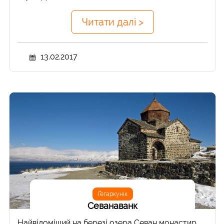
Читати далі >
13.02.2017
Ґегаркунік
Севанаванк
Найвідоміший на березі озера Севан монастир