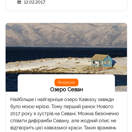
12.02.2017
Ґегаркунік
Озеро Севан
Найбільше і найгарніше озеро Кавказу завжди
було моєю мрією. Тому перший ранок Нового
2017 року я зустрів на Севані. Можна безкінечно
співати дифірамби Севану, але жодний опис не
відтворить цієї кавказької краси. Таких вражень