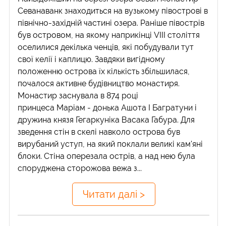
Севанаванк знаходиться на вузькому півострові в
північно-західній частині озера. Раніше півострів
був островом, на якому наприкінці VIII століття
оселилися декілька ченців, які побудували тут
свої келії і каплицю. Завдяки вигідному
положенню острова їх кількість збільшилася,
почалося активне будівництво монастиря.
Монастир заснувала в 874 році
принцеса Маріам - донька Ашота I Багратуни і
дружина князя Гегаркуніка Васака Габура. Для
зведення стін в скелі навколо острова був
вирубаний уступ, на який поклали великі кам'яні
блоки. Стіна оперезала острів, а над нею була
споруджена сторожова вежа з...
Читати далі >