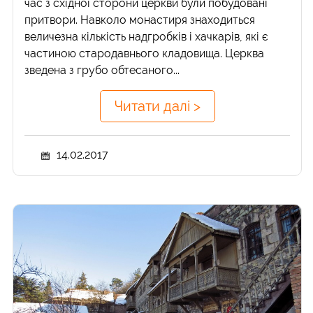
час з східної сторони церкви були побудовані
притвори. Навколо монастиря знаходиться
величезна кількість надгробків і хачкарів, які є
частиною стародавнього кладовища. Церква
зведена з грубо обтесаного...
Читати далі >
14.02.2017