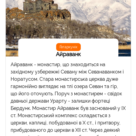
Ґегаркунік
Айраванк
Айраванк - монастир, що знаходиться на
західному узбережжі Севану між Севанаванком і
Норатусом. Стара монастирська церква дуже
гармонійно виглядає на тлі озера Севан та гір,
що його оточують. Поруч з монастирем - свідок
давньої держави Урарту - залишки фортеці
Бердунк. Монастир Айраванк був заснований у IX
ст. Монастирський комплекс складається з
церкви, каплиці, побудованої в X ст., і притвору,
прибудованого до церкви в XII ст. Через деякий