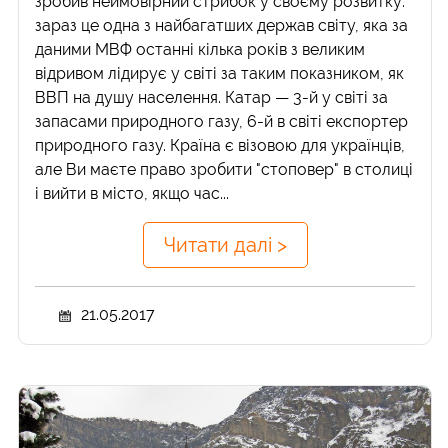
зробив неймовірний стрибок у своєму розвитку:
зараз це одна з найбагатших держав світу, яка за
даними МВФ останні кілька років з великим
відривом лідирує у світі за таким показником, як
ВВП на душу населення. Катар — 3-й у світі за
запасами природного газу, 6-й в світі експортер
природного газу. Країна є візовою для українців,
але Ви маєте право зробити "стоповер" в столиці
і вийти в місто, якщо час...
Читати далі >
21.05.2017