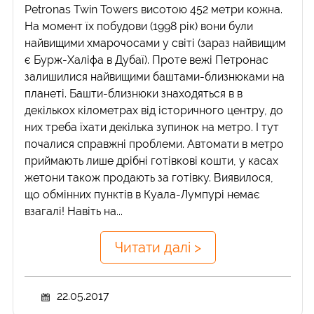
Petronas Twin Towers висотою 452 метри кожна.
На момент їх побудови (1998 рік) вони були
найвищими хмарочосами у світі (зараз найвищим
є Бурж-Халіфа в Дубаї). Проте вежі Петронас
залишилися найвищими баштами-близнюками на
планеті. Башти-близнюки знаходяться в в
декількох кілометрах від історичного центру, до
них треба їхати декілька зупинок на метро. І тут
почалися справжні проблеми. Автомати в метро
приймають лише дрібні готівкові кошти, у касах
жетони також продають за готівку. Виявилося,
що обмінних пунктів в Куала-Лумпурі немає
взагалі! Навіть на...
Читати далі >
22.05.2017