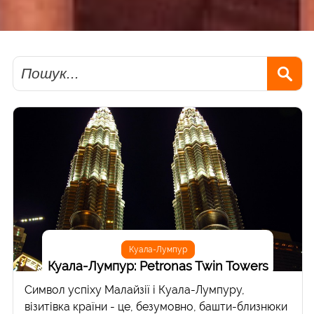
Пошук
Куала-Лумпур
Куала-Лумпур: Petronas Twin Towers
Символ успіху Малайзії і Куала-Лумпуру,
візитівка країни - це, безумовно, башти-близнюки