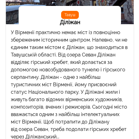
Тавуш
Діліжан
У Вірменії практично немає міст із повноцінно
збереженим історичним центром. Напевно, чи не
єдиним таким містом є Діліжан, що знаходиться в
Тавушській області. Від озера Севан Діліжан
відділяє гірський хребет, який долається за
допомогою новозбудованого тунелю і гірського
серпантину. Діліжан - одне з найбільш
туристичних міст Вірменії, йому присвоєний
статус Національного парку. У Діліжані жили і
живуть багато відомих вірменських художників,
композиторів, вчених і режисерів. Сьогодні місто
вважається одним з найбільш інтелектуальних
міст Вірменії. Щоб потрапити до Діліжану
від озера Севан, треба подолати гірських хребет
через Діліжанський...