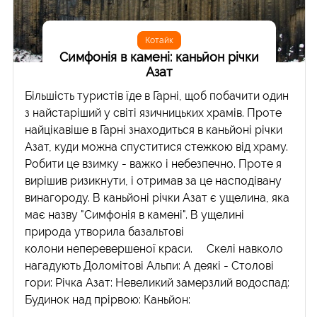
Котайк
Симфонія в камені: каньйон річки
Азат
Більшість туристів їде в Гарні, щоб побачити один
з найстаріший у світі язичницьких храмів. Проте
найцікавіше в Гарні знаходиться в каньйоні річки
Азат, куди можна спуститися стежкою від храму.
Робити це взимку - важко і небезпечно. Проте я
вирішив ризикнути, і отримав за це насподівану
винагороду. В каньйоні річки Азат є ущелина, яка
має назву "Симфонія в камені". В ущелині
природа утворила базальтові
колони неперевершеної краси. Скелі навколо
нагадують Доломітові Альпи: А деякі - Столові
гори: Річка Азат: Невеликий замерзлий водоспад:
Будинок над прірвою: Каньйон: