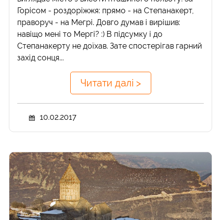
Горісом - роздоріжжя: прямо - на Степанакерт,
праворуч - на Мегрі. Довго думав і вирішив:
навіщо мені то Мергі? :) В підсумку і до
Степанакерту не доїхав. Зате спостерігав гарний
захід сонця...
Читати далі >
10.02.2017