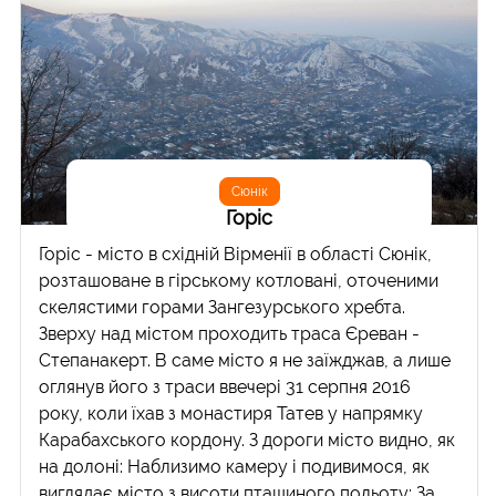
Сюнік
Горіс
Горіс - місто в східній Вірменії в області Сюнік,
розташоване в гірському котловані, оточеними
скелястими горами Зангезурського хребта.
Зверху над містом проходить траса Єреван -
Степанакерт. В саме місто я не заїжджав, а лише
оглянув його з траси ввечері 31 серпня 2016
року, коли їхав з монастиря Татев у напрямку
Карабахського кордону. З дороги місто видно, як
на долоні: Наблизимо камеру і подивимося, як
виглядає місто з висоти пташиного польоту: За