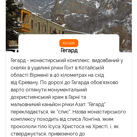
Котайк
Гегард
Гегард - монастирський комплекс, видовбаний у
скелях в ущелині річки Гохт в Котайській
області Вірменії в 40 кілометрах на схід
від Єревану. По дорозі до Гагарда обов'язково
варто оглянути монументальний
дохристиянський храм в Гарні та
мальовничий каньйон річки Азат. "Гегард"
перекладається, як "спис". Назва монастирського
комплексу походить від списа Лонгіна, яким
прокололи тіло Ісуса Христоса на Хресті, і, як
стверджується, привезеного до