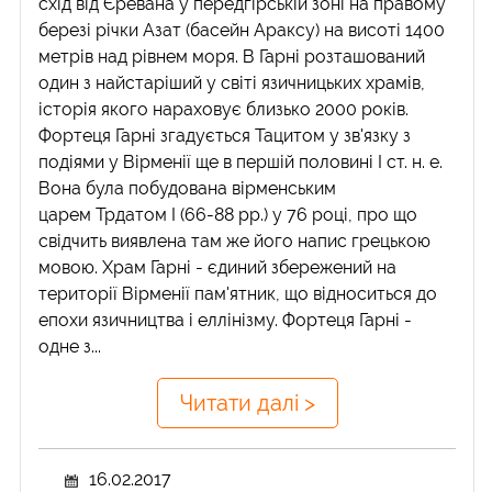
схід від Єревана у передгірській зоні на правому
березі річки Азат (басейн Араксу) на висоті 1400
метрів над рівнем моря. В Гарні розташований
один з найстаріший у світі язичницьких храмів,
історія якого нараховує близько 2000 років.
Фортеця Гарні згадується Тацитом у зв'язку з
подіями у Вірменії ще в першій половині I ст. н. е.
Вона була побудована вірменським
царем Трдатом I (66-88 рр.) у 76 році, про що
свідчить виявлена там же його напис грецькою
мовою. Храм Гарні - єдиний збережений на
території Вірменії пам'ятник, що відноситься до
епохи язичництва і еллінізму. Фортеця Гарні -
одне з...
Читати далі >
16.02.2017