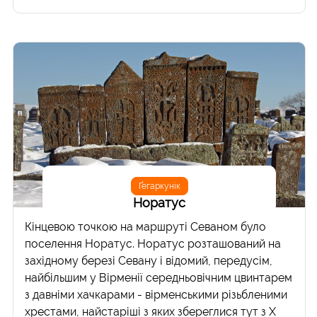
Ґегаркунік
Норатус
Кінцевою точкою на маршруті Севаном було
поселення Норатус. Норатус розташований на
західному березі Севану і відомий, передусім,
найбільшим у Вірменії середньовічним цвинтарем
з давніми хачкарами - вірменськими різьбленими
хрестами, найстаріші з яких збереглися тут з Х