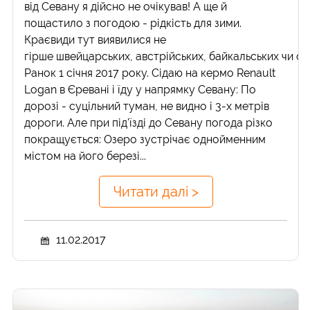
від Севану я дійсно не очікував! А ще й
пощастило з погодою - рідкість для зими.
Краєвиди тут виявилися не
гірше швейцарських, австрійських, байкальських чи са
Ранок 1 січня 2017 року. Сідаю на кермо Renault
Logan в Єревані і їду у напрямку Севану: По
дорозі - суцільний туман, не видно і 3-х метрів
дороги. Але при під'їзді до Севану погода різко
покращується: Озеро зустрічає однойменним
містом на його березі...
Читати далі >
11.02.2017