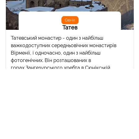
Сюнік
Татев
Татевський монастир - один з найбільш
важкодоступних середньовічних монастирів
Вірменії, і одночасно, один з найбільш
фотогенічних. Він розташованих в
горах Зангезурського хребта в Сюнікській
області на сході Вірменії в 20 кілометрах від
міста Горіс. Щоб доїхати сюди з Єревану,
доведеться витратити більше ніж півдня. Крім
монастиря в комплекс сходить найдовша у
світі канатна дорога "Крила Татева",
природній Міст Диявола з водоспадом та деякі
інші визначні пам'ятки. Я потрапив до Татева у
надвечір'я у останній день 2016 року, виїхавши з
ранку з Єревану. Це було дуже ризиковано, адже