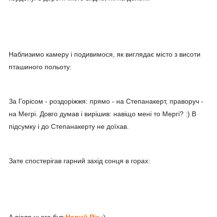
Наблизимо камеру і подивимося, як виглядає місто з висоти
пташиного польоту:
За Горісом - роздоріжжя: прямо - на Степанакерт, праворуч -
на Мегрі. Довго думав і вирішив: навіщо мені то Мергі? :) В
підсумку і до Степанакерту не доїхав.
Зате спостерігав гарний захід сонця в горах: