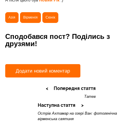
А після цього був
Новий Рік
:)
Азія
Вірменія
Сюнік
Сподобався пост? Поділись з
друзями!
Додати новий коментар
Попередня стаття
Татев
Наступна стаття
Острів Ахтамар на озері Ван: фотогенічна
вірменська святиня