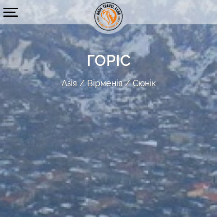
ГОРІС
Азія
Вірменія
Сюнік