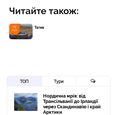
Читайте також:
09
Татев
Лют
ТОП
Тури
Нордична мрія: від
Трансільванії до Ірландії
через Скандинавію і край
Арктики