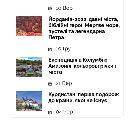
10 Вер
Йорданія-2022: давні міста,
біблійні герої, Мертве море,
пустелі та легендарна
Петра
10 Гру
Експедиція в Колумбію:
Амазонія, кольорові річки і
міста
21 Вер
Курдистан: перша подорож
до країни, якої не існує
04 Чер