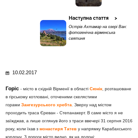
Наступна стаття
Острів Ахтамар на озері Ван:
фотогенічна вірменська
святиня
10.02.2017
Горіс
- місто в східній Вірменії в області
Сюнік
, розташоване
в гірському котловані, оточеними скелястими
горами
Зангезурського хребта
. Зверху над містом
проходить траса Єреван - Степанакерт. В саме місто я не
заїжджав, а лише оглянув його з траси ввечері 31 серпня 2016
року, коли їхав з
монастиря Татев
у напрямку Карабахського
кордону. З дороги місто видно, як на долоні: