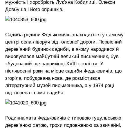
мужність і хоробрість Лук’яна Кобилиці, Олекси
Довбуша і його опришків.
Садиба родини Федьковичів знаходиться у самому
центрі села ліворуч від головної дороги. Первісний
дерев’яний будинок садиби, в якому народився й
виховувався майбутній великий письменник, був
збудований ще наприкінці ХVІІІ століття. У
післявоєнні роки на місце садиби Федьковичів, що
згоріла, побудована нова, де розмістився
літературний музей письменника, а у 1974 році
відтворена і сама садиба.
Родинна хата Федьковичів є типовою гуцульською
дерев’яною хатою, трохи подовженою за звичайні,