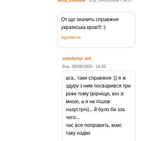
Втр, 09/08/2009 - 14:17
От що значить справжня
українська кров!!! :)
відповісти
volodymyr_ant
Втр, 09/08/2009 - 14:45
ага.. таки справжня :)) я ж
здуру з ним посварився три
роки тому (вірніще, він зі
мною, а я не пішов
назустріч)... й було би зза
чого...
час все поправить, маю
таку надію