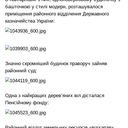
башточкою у стилі модерн, розташувалося
приміщення районного відділення Державного
казначейства України:
Значно скромніший будинок праворуч зайняв
районний суд:
Одна з найкращих дерев’яних віл дісталася
Пенсійному фонду:
Районний відділ земельних ресурсів «відхапав»