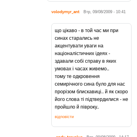
volodymyr_ant
Втр, 09/08/2009 - 10:41
що цікаво - в той час ми при
синах старались не
акцентувати уваги на
націоналістичних ідеях -
здавали собі справу в яких
умовах і часах живемо..
тому те одкровення
семирічного сина було для нас
прорізом блискавиці.. й як скоро
його слова ті підтвердилися - не
пройшло й півроку..
відповісти
andy_travelua