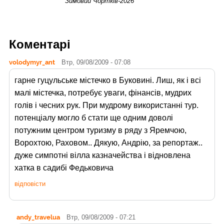
Зимовий Чортків-2026
Коментарі
volodymyr_ant
Втр, 09/08/2009 - 07:08
гарне гуцульське містечко в Буковині. Лиш, як і всі
малі містечка, потребує уваги, фінансів, мудрих
голів і чесних рук. При мудрому використанні тур.
потенціалу могло б стати ще одним доволі
потужним центром туризму в ряду з Яремчою,
Ворохтою, Раховом.. Дякую, Андрію, за репортаж..
дуже симпотні вілла казначейства і відновлена
хатка в садибі Федьковича
відповісти
andy_travelua
Втр, 09/08/2009 - 07:21