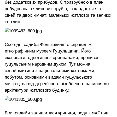
без додаткових прибудов. Є тризрубною в плані,
побудована з ялинових зрубів, і складається з
сіней та двох кімнат: маленької житлової та великої
світлиці.
Сьогодні садиба Федьковичів є справжнім
етнографічним музеєм Гуцульщини. Його
експонати, однотипні з оригіналами, пронизані
гуцульським народним духом. Тут можна
ознайомитися з національними костюмами,
побутом, основними видами гуцульського
мистецтва від дерев’яного різьбленого начиння до
архітектури житлового будинку.
Біля садиби залишилася криниця, воду з якої пив