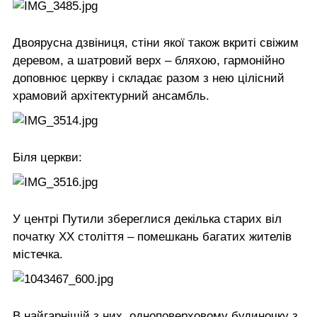
Двоярусна дзвіниця, стіни якої також вкриті свіжим
деревом, а шатровий верх – бляхою, гармонійно
доповнює церкву і складає разом з нею цілісний
храмовий архітектурний ансамбль.
Біля церкви:
У центрі Путили збереглися декілька старих віл
початку ХХ століття – помешкань багатих жителів
містечка.
В найгарнішій з них, одноповерховому будиночку з