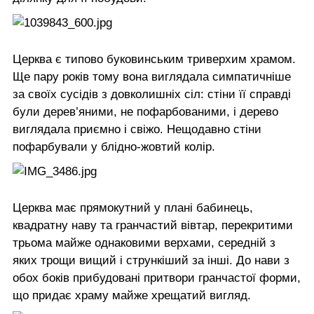
Церква є типово буковинським триверхим храмом.
Ще пару років тому вона виглядала симпатичніше
за своїх сусідів з довколишніх сіл: стіни її справді
були дерев’яними, не пофарбованими, і дерево
виглядала приємно і свіжо. Нещодавно стіни
пофарбували у блідно-жовтий колір.
Церква має прямокутний у плані бабинець,
квадратну наву та гранчастий вівтар, перекритими
трьома майже однаковими верхами, середній з
яких трощи вищий і стрункіший за інші. До нави з
обох боків прибудовані притвори гранчастої форми,
що придає храму майже хрещатий вигляд.