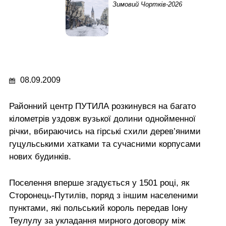
Зимовий Чортків-2026
08.09.2009
Районний центр ПУТИЛА розкинувся на багато
кілометрів уздовж вузької долини однойменної
річки, вбираючись на гірські схили дерев’яними
гуцульськими хатками та сучасними корпусами
нових будинків.
Поселення вперше згадується у 1501 році, як
Сторонець-Путилів, поряд з іншим населеними
пунктами, які польський король передав Іону
Теулулу за укладання мирного договору між