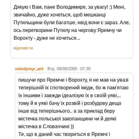
Дякую і Вам, пане Володимире, за увагу! :) Мені,
звичайно, дуже хочеться, щоб мешканці
Путильщини були багатше, нвід вони є зараз. Але,
ось перетворини Путилу на чергову Яремчу чи
Ворохту - дуже не хочеться...
відповісти
volodymyr_ant
Втр, 09/08/2009 - 07:38
пишучи про Яремче і Ворохту, я не мав на увазі
теперішній їх спотворений імідж, бо ж пам'ятаю
їх іншими і завжди ідеалізую їх в своїй уяві,..
тому й в уяві бачу їх розвій і розбудову дещо
інше від теперішнього.. а за приклад беру
містечка польської закопанщини чи й деякі
містечка в Словаччині ))
Те, що в даний час твориться в Яремчі і