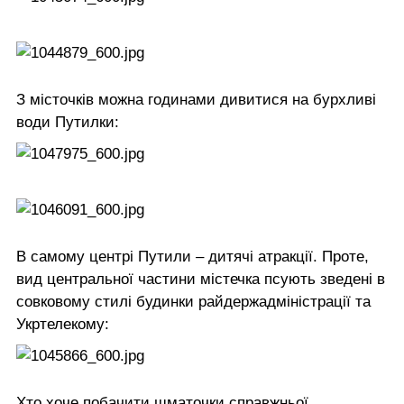
З місточків можна годинами дивитися на бурхливі
води Путилки:
В самому центрі Путили – дитячі атракції. Проте,
вид центральної частини містечка псують зведені в
совковому стилі будинки райдержадміністрації та
Укртелекому:
Хто хоче побачити шматочки справжньої