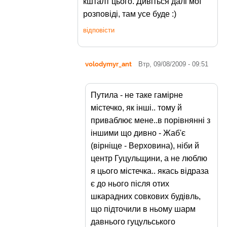
кшталт цього. Дивіться далі мої
розповіді, там усе буде :)
відповісти
volodymyr_ant
Втр, 09/08/2009 - 09:51
Путила - не таке гамірне
містечко, як інші.. тому й
приваблює мене..в порівнянні з
іншими що дивно - Жаб'є
(вірніще - Верховина), ніби й
центр Гуцульщини, а не люблю
я цього містечка.. якась відраза
є до нього після отих
шкарадних совкових будівль,
що підточили в ньому шарм
давнього гуцульського