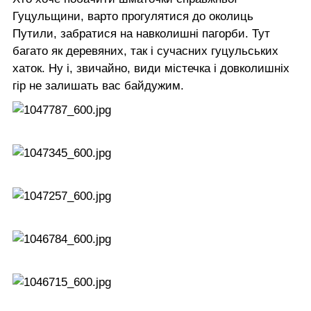
Гуцульщини, варто прогулятися до околиць
Путили, забратися на навколишні пагорби. Тут
багато як деревяних, так і сучасних гуцульських
хаток. Ну і, звичайно, види містечка і довколишніх
гір не залишать вас байдужим.