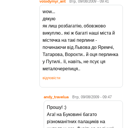
volodymyr_ant
Втр, 09/08/2009 - 09:41
wow...
дякую
як лиш розбагатію, обовзково
викуплю.. які ж багаті наші міста й
містечка на такі перлини -
починаючи від Львова до Яремчі,
Татарова, Ворохти.. й оця перлинка
у Путилі.. її, навіть, не псує ця
металочерепиця..
відповісти
andy_travelua
Втр, 09/08/2009 - 09:47
Прошу! :)
Ага! на Буковині багато
різноманітних палациків на