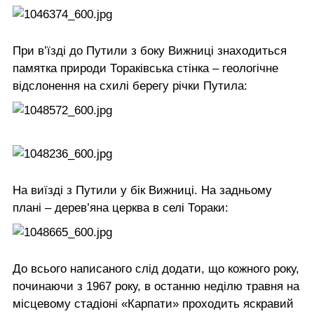
При в’їзді до Путили з боку Вижниці знаходиться
памятка природи Тораківська стінка – геологічне
відслонення на схилі берегу річки Путила:
На виїзді з Путили у бік Вижниці. На задньому
плані – дерев’яна церква в селі Тораки:
До всього написаного слід додати, що кожного року,
починаючи з 1967 року, в останню неділю травня на
місцевому стадіоні «Карпати» проходить яскравий