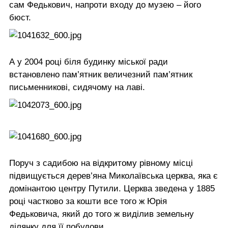
сам Федькович, напроти входу до музею – його
бюст.
А у 2004 році біля будинку міської ради
встановлено пам’ятник величезний пам’ятник
письменникові, сидячому на лаві.
Поруч з садибою на відкритому рівному місці
підвищується дерев’яна Миколаївська церква, яка є
домінантою центру Путили. Церква зведена у 1885
році частково за кошти все того ж Юрія
Федьковича, який до того ж виділив земельну
ділянку для її побудови.