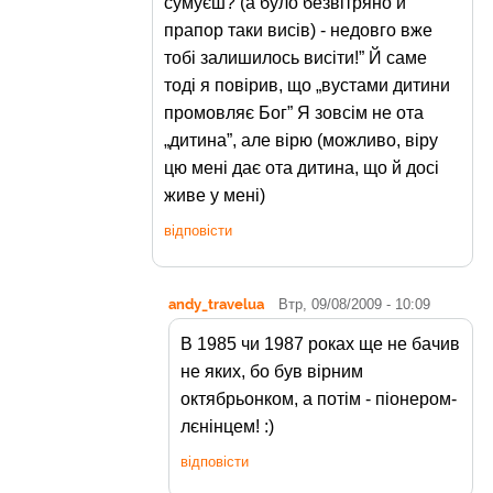
сумуєш? (а було безвітряно й
прапор таки висів) - недовго вже
тобі залишилось висіти!” Й саме
тоді я повірив, що „вустами дитини
промовляє Бог” Я зовсім не ота
„дитина”, але вірю (можливо, віру
цю мені дає ота дитина, що й досі
живе у мені)
відповісти
andy_travelua
Втр, 09/08/2009 - 10:09
В 1985 чи 1987 роках ще не бачив
не яких, бо був вірним
октябрьонком, а потім - піонером-
лєнінцем! :)
відповісти