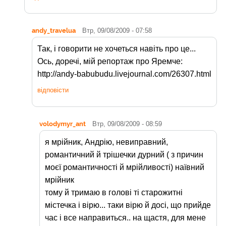
andy_travelua
Втр, 09/08/2009 - 07:58
Так, і говорити не хочеться навіть про це...
Ось, доречі, мій репортаж про Яремче:
http://andy-babubudu.livejournal.com/26307.html
відповісти
volodymyr_ant
Втр, 09/08/2009 - 08:59
я мрійник, Андрію, невиправний,
романтичний й трішечки дурний ( з причин
моєї романтичності й мрійливості) наївний
мрійник
тому й тримаю в голові ті старожитні
містечка і вірю... таки вірю й досі, що прийде
час і все направиться.. на щастя, для мене