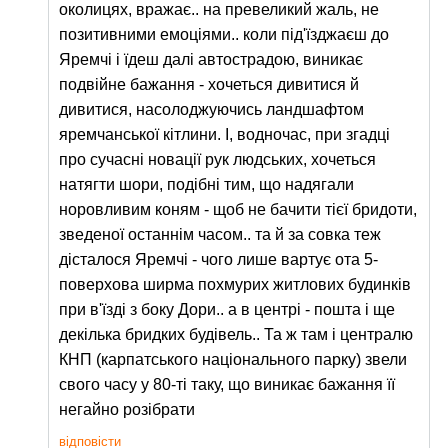
околицях, вражає.. на превеликий жаль, не
позитивними емоціями.. коли під'їзджаєш до
Яремчі і їдеш далі автострадою, виникає
подвійне бажання - хочеться дивитися й
дивитися, насолоджуючись ландшафтом
яремчанської кітлини. І, водночас, при згадці
про сучасні новації рук людських, хочеться
натягти шори, подібні тим, що надягали
норовливим коням - щоб не бачити тієї бридоти,
зведеної останнім часом.. та й за совка теж
дісталося Яремчі - чого лише вартує ота 5-
поверхова ширма похмурих житлових будинків
при в'їзді з боку Дори.. а в центрі - пошта і ще
декілька бридких будівель.. Та ж там і централю
КНП (карпатського національного парку) звели
свого часу у 80-ті таку, що виникає бажання її
негайно розібрати
відповісти