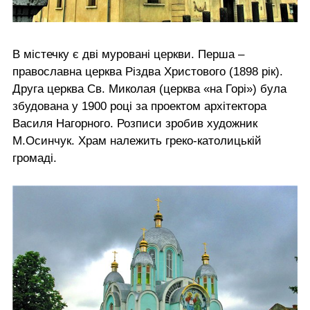
В містечку є дві муровані церкви. Перша –
православна церква Різдва Христового (1898 рік).
Друга церква Св. Миколая (церква «на Горі») була
збудована у 1900 році за проектом архітектора
Василя Нагорного. Розписи зробив художник
М.Осинчук. Храм належить греко-католицькій
громаді.