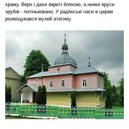
храму. Верх і дахи вкриті бляхою, а нижні яруси
зрубів - потіньковано. У радянські часи в церкві
розміщувався музей атеїзму.