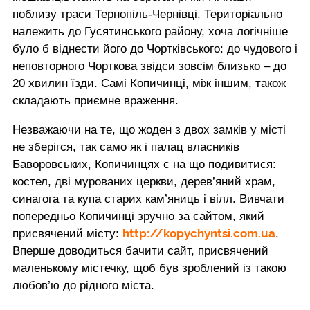
поблизу траси Тернопіль-Чернівці. Територіально
належить до Гусятинського району, хоча логічніше
було б віднести його до Чортківського: до чудового і
неповторного Чорткова звідси зовсім близько – до
20 хвилин їзди. Самі Копичинці, між іншим, також
складають приємне враження.
Незважаючи на те, що жоден з двох замків у місті
не зберігся, так само як і палац власників
Баворовських, Копичинцях є на що подивитися:
костел, дві мурованих церкви, дерев’яний храм,
синагога та купа старих кам’яниць і вілл. Вивчати
попередньо Копичинці зручно за сайтом, який
http://kopychyntsi.com.ua
присвячений місту:
.
Вперше доводиться бачити сайт, присвячений
маленькому містечку, щоб був зроблений із такою
любов’ю до рідного міста.