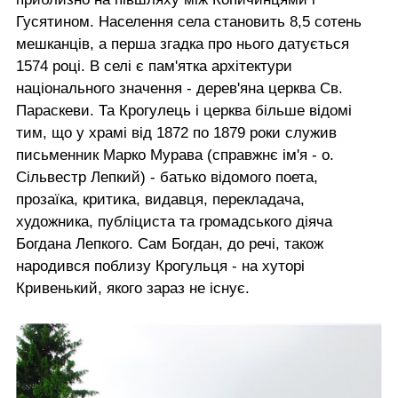
Гусятином. Населення села становить 8,5 сотень
мешканців, а перша згадка про нього датується
1574 році. В селі є пам'ятка архітектури
національного значення - дерев'яна церква Св.
Параскеви. Та Крогулець і церква більше відомі
тим, що у храмі від 1872 по 1879 роки служив
письменник Марко Мурава (справжнє ім'я - о.
Сільвестр Лепкий) - батько відомого поета,
прозаїка, критика, видавця, перекладача,
художника, публіциста та громадського діяча
Богдана Лепкого. Сам Богдан, до речі, також
народився поблизу Крогульця - на хуторі
Кривенький, якого зараз не існує.