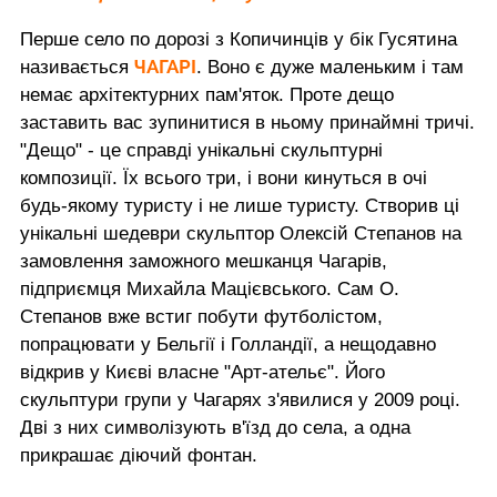
Перше село по дорозі з Копичинців у бік Гусятина
ЧАГАРІ
називається
. Воно є дуже маленьким і там
немає архітектурних пам'яток. Проте дещо
заставить вас зупинитися в ньому принаймні тричі.
"Дещо" - це справді унікальні скульптурні
композиції. Їх всього три, і вони кинуться в очі
будь-якому туристу і не лише туристу. Створив ці
унікальні шедеври скульптор Олексій Степанов на
замовлення заможного мешканця Чагарів,
підприємця Михайла Мацієвського. Сам О.
Степанов вже встиг побути футболістом,
попрацювати у Бельгії і Голландії, а нещодавно
відкрив у Києві власне "Арт-ательє". Його
скульптури групи у Чагарях з'явилися у 2009 році.
Дві з них символізують в'їзд до села, а одна
прикрашає діючий фонтан.