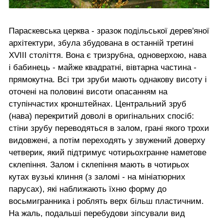
Параскевська церква - зразок подільської дерев'яної
архітектури, збула збудована в останній третині
XVIII століття. Вона є тризрубна, одноверхою, нава
і бабинець - майже квадратні, вівтарна частина -
прямокутна. Всі три зруби мають однакову висоту і
оточені на половині висоти опасанням на
ступінчастих кронштейнах. Центральний зруб
(нава) перекритий доволі в оригінальних спосіб:
стіни зрубу переводяться в залом, грані якого трохи
видовжені, а потім переходять у звужений доверху
четверик, який підтримує чотирьохгранне наметове
склепіння. Залом і склепіння мають в чотирьох
кутах вузькі клиння (з заломі - на мініатюрних
парусах), які наближають їхню форму до
восьмигранника і роблять верх більш пластичним.
На жаль, подальші перебудови зіпсували вид