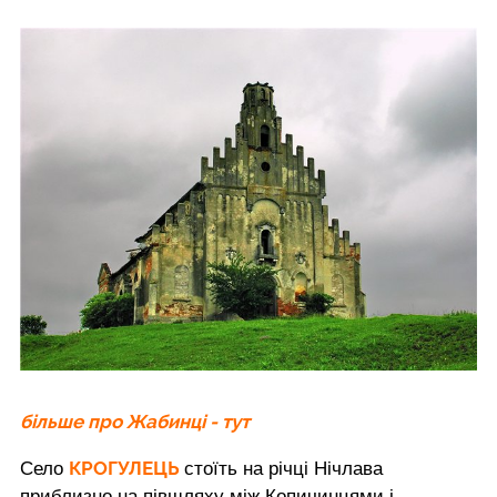
більше про Жабинці - тут
КРОГУЛЕЦЬ
Село
стоїть на річці Нічлава
приблизно на півшляху між Копичинцями і