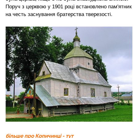
Поруч з церквою у 1901 році встановлено пам'ятник
на честь заснування братерства тверезості.
більше про Копичинці - тут