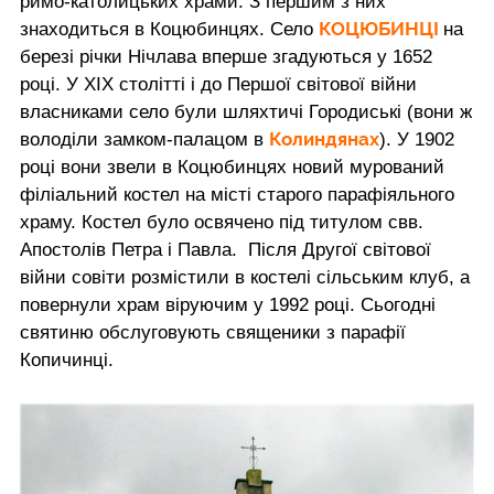
римо-католицьких храми. З першим з них
КОЦЮБИНЦІ
знаходиться в Коцюбинцях. Село
на
березі річки Нічлава вперше згадуються у 1652
році. У ХІХ столітті і до Першої світової війни
власниками село були шляхтичі Городиські (вони ж
Колиндянах
володіли замком-палацом в
). У 1902
році вони звели в Коцюбинцях новий мурований
філіальний костел на місті старого парафіяльного
храму. Костел було освячено під титулом свв.
Апостолів Петра і Павла. Після Другої світової
війни совіти розмістили в костелі сільським клуб, а
повернули храм віруючим у 1992 році. Сьогодні
святиню обслуговують священики з парафії
Копичинці.