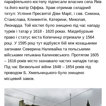
парафіяльного костелу підписали власник села Яків
та його матір Оффка. Храм отримав складний
титул: Успіння Пресвятої Діви Марії, і свв. Симона,
Станіслава, Климентія, Катерини, Миколая,
Леонарда. Той костел було знищено під час нападу
турків і татар у 1618 - 1620 роках. Магдебурзьке
право і статус міста Копичинці отримали у 1564
році. У 1595 році тут відбувся бій між козацькими
загонами Северина Наливайка та польськими
військами гетьмана Калиновського. Протягом 1605
– 1616 років місто зазнавало частих нападів татар.
Під час Визвольної війни 1648 – 1654 років під
проводом Б. Хмельницького було знищено
місцевий замок.