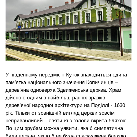
У південному передмісті Куток знаходиться єдина
пам’ятка національного значення Копичинців –
дерев'яна одноверха Здвиженська церква. Храм
дійсно є одним з найбільш ранніх зразків
дерев’яної народної архітектури на Поділлі - 1630
рік. Тільки от зовнішній вигляд церкви зовсім
непривабливий – святиня з голови вкрита бляхою.
По цим зрубам можна уявити, яка б симпатична
була церква, якщо б не була спаскуджена бляхою.