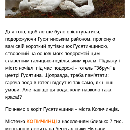
Для того, щоб легше було орієнтуватися,
подорожуючи Гусятинським районом, пропоную
вам свій короткий путівничок Гусятинщиною,
створений на основі моїх подорожей цим
славетним галицько-подільським краєм. Підкажу і
місто ночівлі під час подорожі - готель "Збруч" в
центрі Гусятина. Щоправда, треба пам'ятати:
гаряча вода в готелі відсутня так само, як і інші
умови. Але навіщо ця вода, коли навколо така
краса!?
Почнемо з воріт Гусятинщини - міста Копичинців.
КОПИЧИНЦІ
Містечко
з населенням близько 7 тис.
мешканців лежить на берегах річки Нічлави