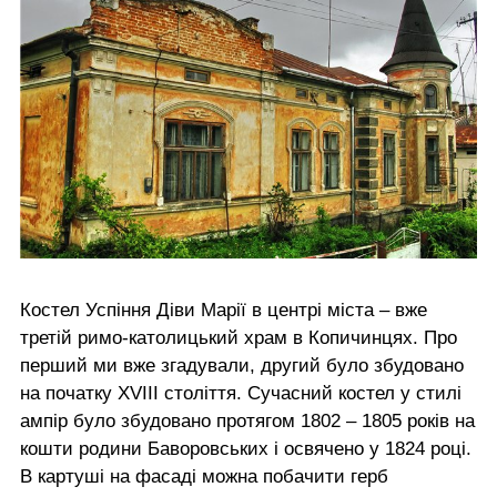
Костел Успіння Діви Марії в центрі міста – вже
третій римо-католицький храм в Копичинцях. Про
перший ми вже згадували, другий було збудовано
на початку XVIII століття. Сучасний костел у стилі
ампір було збудовано протягом 1802 – 1805 років на
кошти родини Баворовських і освячено у 1824 році.
В картуші на фасаді можна побачити герб