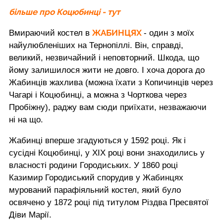
більше про Коцюбинці - тут
ЖАБИНЦЯХ
Вмираючий костел в
- один з моїх
найулюбленіших на Тернопіллі. Він, справді,
великий, незвичайний і неповторний. Шкода, що
йому залишилося жити не довго. І хоча дорога до
Жабинців жахлива (можна їхати з Копичинців через
Чагарі і Коцюбинці, а можна з Чорткова через
Пробіжну), раджу вам сюди приїхати, незважаючи
ні на що.
Жабинці вперше згадуються у 1592 році. Як і
сусідні Коцюбинці, у ХІХ році вони знаходились у
власності родини Городиських. У 1860 році
Казимир Городиський спорудив у Жабинцях
мурований парафіяльний костел, який було
освячено у 1872 році під титулом Різдва Пресвятої
Діви Марії.