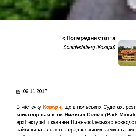
Попередня стаття
Schmiedeberg (Ковари)
09.11.2017
Ковари
В містечку
, що в польських Судетах, роз
мініатюр пам'яток Нижньої Сілезії (Park Miniat
архітектурні цікавинки Нижньосілезького воєводс
найбільша кількість середньовічних замків та ви