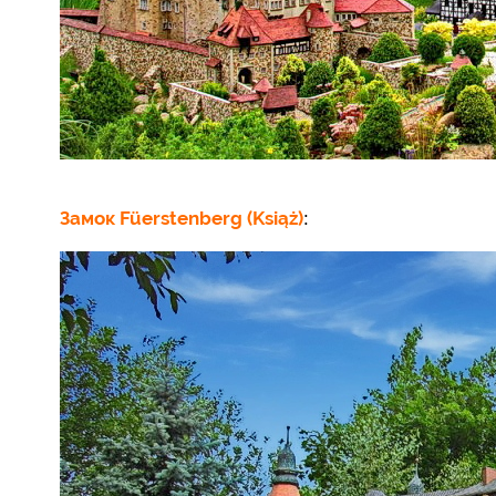
Замок Füerstenberg (Książ)
: