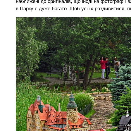
наближені до оригіналів, що іноді на фотографії в
в Парку є дуже багато. Щоб усі їх роздивитися, п