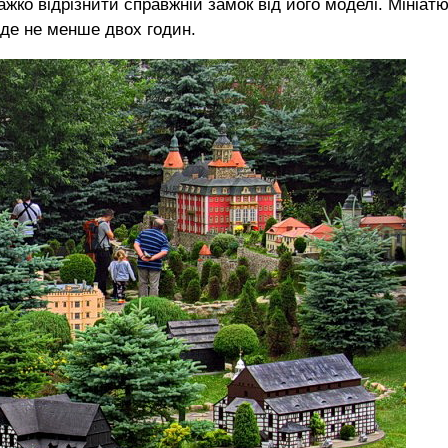
ажко відрізнити справжній замок від його моделі. Мініат
іде не менше двох годин.