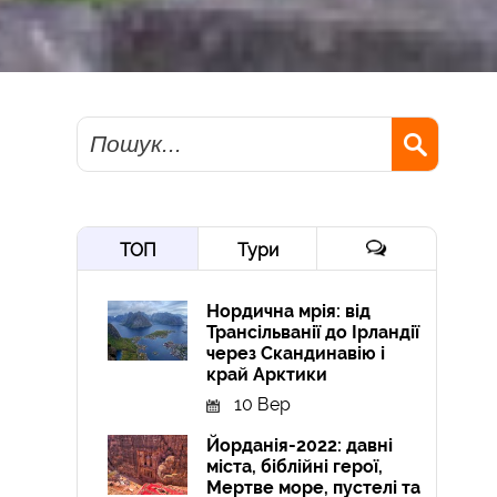
Пошук
ТОП
Тури
Нордична мрія: від
Трансільванії до Ірландії
через Скандинавію і
край Арктики
10 Вер
Йорданія-2022: давні
міста, біблійні герої,
Мертве море, пустелі та