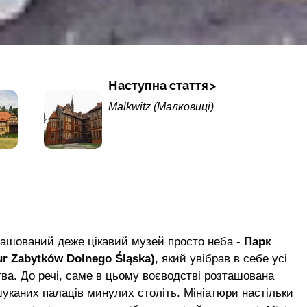
Наступна стаття
Malkwitz (Малковиці)
ташований деже цікавий музей просто неба -
Парк
ur Zabytków Dolnego Śląska)
, який увібрав в себе усі
тва. До речі, саме в цьому воєводстві розташована
шуканих палаців минулих століть. Мініатюри настільки