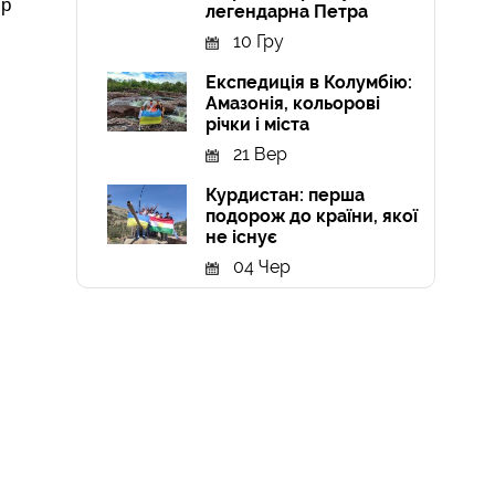
юр
легендарна Петра
10 Гру
Експедиція в Колумбію:
Амазонія, кольорові
річки і міста
21 Вер
Курдистан: перша
подорож до країни, якої
не існує
04 Чер