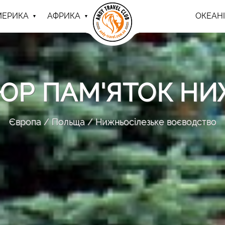
МЕРИКА
АФРИКА
ОКЕАНІ
ЮР ПАМ'ЯТОК НИЖ
Європа
Польща
Нижньосілезьке воєводство